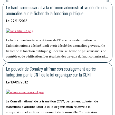
s'achemine vers les élections comme le prévoit le calendrier de la
CENI.
Le haut commissariat à la réforme administrative décèle des
anomalies sur le ficher de la fonction publique
Le 27/11/2012
Le haut commissariat à la réforme de l'Etat et la modernisation de
l'administration a déclaré lundi avoir décelé des anomalies graves sur le
fichier de la fonction publique guinéenne, au terme de plusieurs mois de
contrôle et de vérification.
Les résultats des travaux du haut commissariat
sur le fichier des fonctionnaires publics a permis ainsi de repéré le cas 1
050 personnes décédées qu'on continue de payer régulièrement et 932 cas
Le pouvoir de Conakry affirme son soulagement après
d'abandon de postes de travail
.
l’adoption par le CNT de la loi organique sur la CENI
Le 19/09/2012
Le Conseil national de la transition (CNT, parlement guinéen de
transition) a adopté lundi la loi d'organisation relative à la
composition et au fonctionnement de la nouvelle Commission