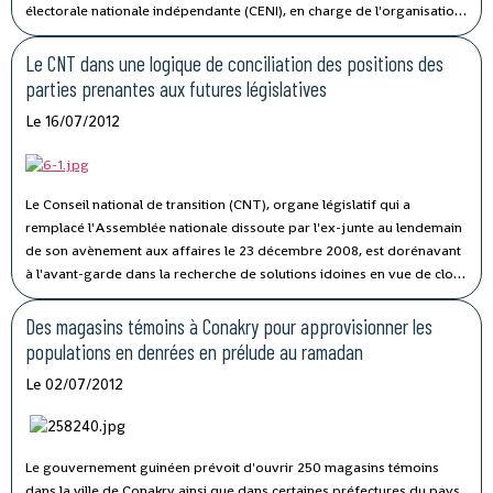
électorale nationale indépendante (CENI), en charge de l'organisation
de toutes les élections politiques en Guinée. Dans son exposé de
motif, le rapporteur de l'inter-commission du CNT Mohamed Traoré
Le CNT dans une logique de conciliation des positions des
a noté que cette composition de la CENI doit tenir compte d'une parité
parties prenantes aux futures législatives
dans la désignation des représentants des deux tendances politiques.
Le 16/07/2012
Le Conseil national de transition (CNT), organe législatif qui a
remplacé l'Assemblée nationale dissoute par l'ex-junte au lendemain
de son avènement aux affaires le 23 décembre 2008, est dorénavant
à l'avant-garde dans la recherche de solutions idoines en vue de clore
le processus de transition qui n'a que trop duré en Guinée.
Des magasins témoins à Conakry pour approvisionner les
populations en denrées en prélude au ramadan
Le 02/07/2012
Le gouvernement guinéen prévoit d'ouvrir 250 magasins témoins
dans la ville de Conakry ainsi que dans certaines préfectures du pays