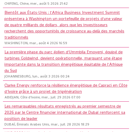
CHIFENG, Chine, mer., août 5 2026 21:42
Bientôt aux États-Unis : l'Africa Business Investment Summit
présentera à Washington un portefeuille de projets d'une valeur
de quatre milliards de dollars, alors que les investisseurs
recherchent des opportunités de croissance au-delà des marchés
traditionnels
WASHINGTON, mar., août 4 2026 16:59
La première phase du parc éolien d'Ummbila Emoyeni, équipé de
turbines Goldwind, devient opérationnelle, marquant une étape
importante dans la transition énergétique équitable de l'Afrique
du Sud
JOHANNESBURG, lun., août 3 2026 00:24
Clarke Energy renforce la résilience énergétique de Capraci en Côte
d'Ivoire grâce à un projet de trigénération
ABIDJAN, Côte d'Ivoire, mer., juil. 29 2026 07:00
Les remarquables résultats enregistrés au premier semestre de
2026 par le Centre financier international de Dubaï renforcent sa
position de leader
DUBAÏ, Émirats Arabes Unis, mar., juil. 28 2026 18:29