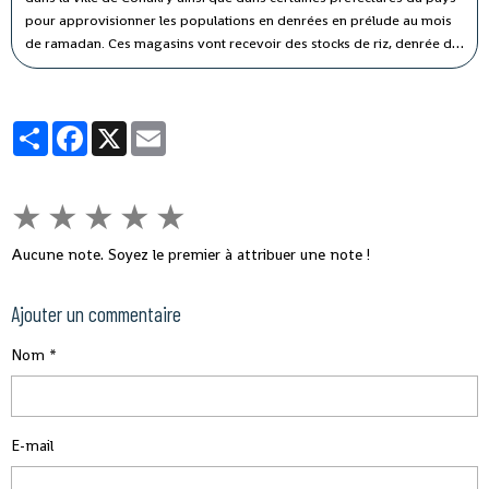
pour approvisionner les populations en denrées en prélude au mois
de ramadan.
Ces magasins vont recevoir des stocks de riz, denrée de
base dans l'alimentation des populations, dont le sac de 50
kilogrammes sera vendu à 200 mille francs guinéens soit 20 euros
dans la capitale.
Partager
Facebook
X
Email
★
★
★
★
★
Aucune note. Soyez le premier à attribuer une note !
Ajouter un commentaire
Nom
E-mail