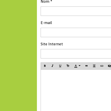
l’anacarde n’a pas connu
Nom
parc que Conakry
son affluence habituelle à
Terminal vient de m
cause de la crise sanitaire
en service, ce nou
qui secoue le monde.
port sec permettra
E-mail
l’amélioration des
performances et la
compétitivité du Po
Site Internet
Autonome de Conak
a déclaré Madame 
Tahirou Barry, Dire
générale de Conakr
Terminal.