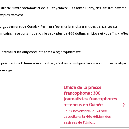
nistre de l’unité nationale et de la Citoyenneté, Gassama Diaby, des artistes comme
simples citoyens.
du gouvernorat de Conakry, les manifestants brandissaient des pancartes sur
 Africains, réveillons-nous », « Je vaux plus de 400 dollars en Libye et vous ? », « Allez
interpeller les dirigeants africains à agir rapidement.
t président de l’Union africaine (UA), s’est aussi indigné face « au commerce abject
tre âge.
Union de la presse
francophone : 300
journalistes francophones
attendus en Guinée
Le 20 novembre, la Guinée
accueillera la 46e édition des
assisses de l’Unio...