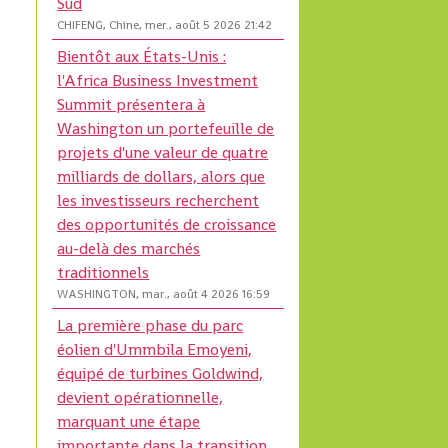
Sud
CHIFENG, Chine, mer., août 5 2026 21:42
Bientôt aux États-Unis :
l'Africa Business Investment
Summit présentera à
Washington un portefeuille de
projets d'une valeur de quatre
milliards de dollars, alors que
les investisseurs recherchent
des opportunités de croissance
au-delà des marchés
traditionnels
WASHINGTON, mar., août 4 2026 16:59
La première phase du parc
éolien d'Ummbila Emoyeni,
équipé de turbines Goldwind,
devient opérationnelle,
marquant une étape
importante dans la transition