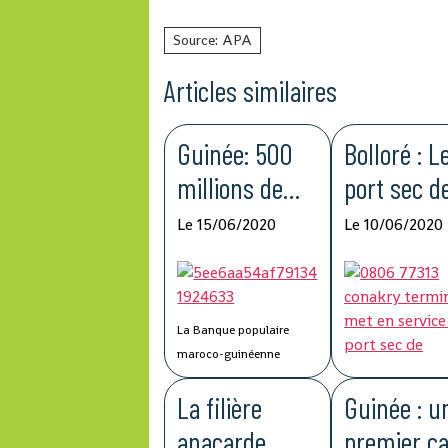
Source: APA
Articles similaires
Guinée: 500
Bolloré : L
millions de
port sec d
francs
Kagbelen 
Le 15/06/2020
Le 10/06/2020
guinéens du
améliorer 
Groupe BCP
compétitiv
pour lutter
de la chaî
La Banque populaire
contre la
logistique
maroco-guinéenne
(BPMG), une filiale de
Covid-19
La filière
Guinée : u
Groupe Banque centrale
populaire (BCP) du Maroc,
anacarde
premier c