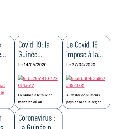
e
Covid-19: la
Le Covid-19
e
Guinée
impose à la
pour
enregistre le
Guinée de
Le 14/05/2020
Le 27/04/2020
la
taux de
nouvelles
ité
mortalité le
méthodologie
ne
plus bas de la
s de travail
La Guinée a le taux de
A l'instar de plusieurs
MRU
mortalité dû au
pays de la sous-région
coronavirus le plus faible
ouest-africaine, la
n
Coronavirus :
de l'Union du fleuve Mano
pandémie du Covid-19 a
(MRU), selon des chiffres
imposé à la Guinée de
as
La Guinée ne