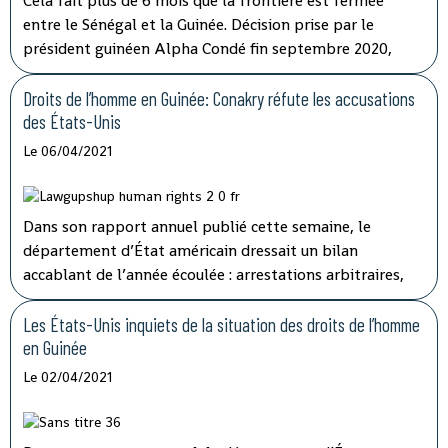
Cela fait plus de 6 mois que la frontière est fermée
entre le Sénégal et la Guinée. Décision prise par le
président guinéen Alpha Condé fin septembre 2020,
avant la présidentielle qui a mené à sa réélection. Motif
avancé : « raisons de sécurité ». La commission de la
Droits de l’homme en Guinée: Conakry réfute les accusations
Cédéao a appelé la semaine dernière à la poursuite « des
des États-Unis
discussions bilatérales en cours » entre Dakar et Conakry
Le 06/04/2021
pour la réouverture de la frontière. Une situation
incompréhensible pour les commerçants et
transporteurs de part et d’autre, durement touchés.
Dans son rapport annuel publié cette semaine, le
département d’État américain dressait un bilan
accablant de l’année écoulée : arrestations arbitraires,
mauvaises conditions dans les prisons… Mais pour le
ministre de l'Information et de la communication de
Les États-Unis inquiets de la situation des droits de l’homme
Conakry, Amara Somparé ce rapport manque de sérieux.
en Guinée
Le 02/04/2021