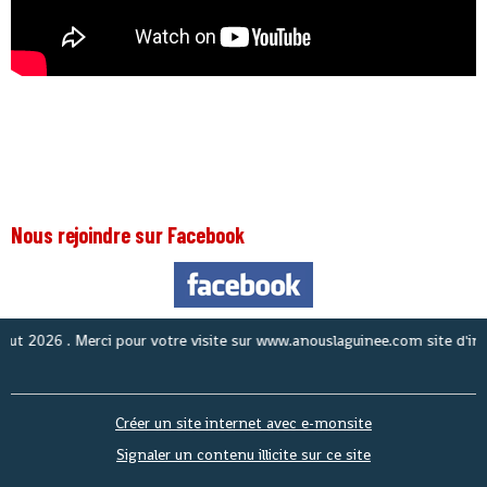
Nous rejoindre sur Facebook
2026
. Merci pour votre visite sur www.anouslaguinee.com site d'informat
Créer un site internet avec e-monsite
Signaler un contenu illicite sur ce site