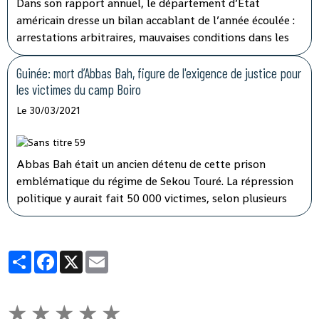
Dans son rapport annuel, le département d’État
américain dresse un bilan accablant de l’année écoulée :
arrestations arbitraires, mauvaises conditions dans les
prisons… Le département d’État américain confirme
dans ce rapport paru cette semaine les
Guinée: mort d’Abbas Bah, figure de l'exigence de justice pour
dysfonctionnements pointés du doigt ces derniers mois
les victimes du camp Boiro
par plusieurs organisations de défense des droits de
Le 30/03/2021
l’homme.
Abbas Bah était un ancien détenu de cette prison
emblématique du régime de Sekou Touré. La répression
politique y aurait fait 50 000 victimes, selon plusieurs
ONG dont Amnesty International. Abbas Bah y avait été
détenu deux ans, sur les sept passés en prison entre 1971
et 1978.
Partager
Facebook
X
Email
★
★
★
★
★