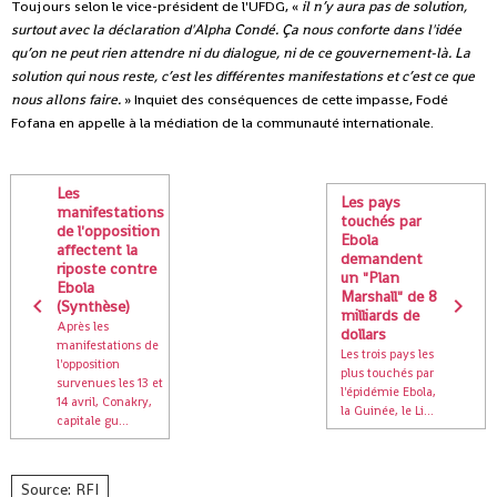
Toujours selon le vice-président de l'UFDG, «
il n’y aura pas de solution,
surtout avec la déclaration d'Alpha Condé. Ça nous conforte dans l'idée
qu’on ne peut rien attendre ni du dialogue, ni de ce gouvernement-là. La
solution qui nous reste, c’est les différentes manifestations et c’est ce que
nous allons faire.
» Inquiet des conséquences de cette impasse, Fodé
Fofana en appelle à la médiation de la communauté internationale.
Les
Les pays
manifestations
touchés par
de l'opposition
Ebola
affectent la
demandent
riposte contre
un "Plan
Ebola
Marshall" de 8
(Synthèse)
milliards de
Après les
dollars
manifestations de
Les trois pays les
l'opposition
plus touchés par
survenues les 13 et
l'épidémie Ebola,
14 avril, Conakry,
la Guinée, le Li...
capitale gu...
Source: RFI