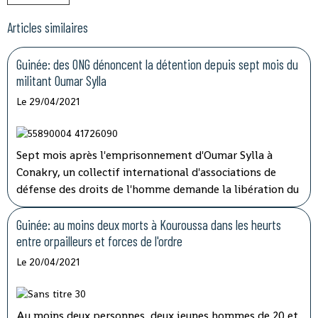
Articles similaires
Guinée: des ONG dénoncent la détention depuis sept mois du
militant Oumar Sylla
Le 29/04/2021
Sept mois après l'emprisonnement d'Oumar Sylla à
Conakry, un collectif international d'associations de
défense des droits de l'homme demande la libération du
militant guinéen. Il avait, au sein du Front national pour
la défense de la Constitution, dénoncé la réforme
Guinée: au moins deux morts à Kouroussa dans les heurts
constitutionnelle qui a permis à Alpha Condé de
entre orpailleurs et forces de l'ordre
briguer et d'obtenir un troisième mandat présidentiel.
Le 20/04/2021
Au moins deux personnes, deux jeunes hommes de 20 et