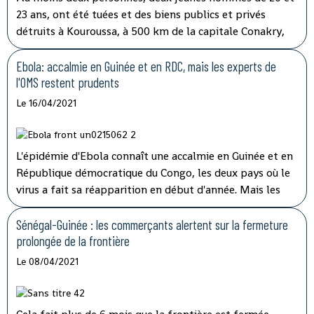
23 ans, ont été tuées et des biens publics et privés
détruits à Kouroussa, à 500 km de la capitale Conakry,
dans l'est de la Guinée, lors de heurts entre des
orpailleurs et les forces de l'ordre, samedi 17 avril. Ces
Ebola: accalmie en Guinée et en RDC, mais les experts de
heurts ont éclaté lors de protestations d'orpailleurs
l'OMS restent prudents
guinéens accusant les autorités guinéennes de les avoir
Le 16/04/2021
dépossédés d'une mine artisanale au profit d'exploitants
burkinabè.
L'épidémie d'Ebola connaît une accalmie en Guinée et en
République démocratique du Congo, les deux pays où le
virus a fait sa réapparition en début d'année. Mais les
experts de l'OMS Afrique restent très prudents car ils
manquent encore d'indicateurs fiables sur son évolution.
Sénégal-Guinée : les commerçants alertent sur la fermeture
L'épidémie d'Ebola connaît une accalmie en Guinée et en
prolongée de la frontière
République démocratique du Congo, les deux pays où le
Le 08/04/2021
virus a fait sa réapparition en début d'année. Mais les
experts de l'OMS Afrique restent très prudents car ils
manquent encore d'indicateurs fiables sur son évolution.