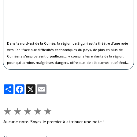
Dans le nord-est de la Guinée, la région de Siguiri est le théâtre d’une ruée
vers l’or : face aux difficultés économiques du pays, de plus en plus de
Guinéens s’improvisent orpailleurs… y compris les enfants de la région,
pour qui la mine, malgré ses dangers, offre plus de débouchés que l’école.
Au grand dam de notre Observateur.
Partager
Facebook
X
Email
★
★
★
★
★
Aucune note. Soyez le premier à attribuer une note !