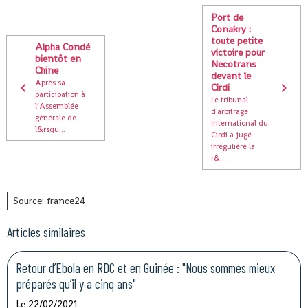
Port de
Conakry :
toute petite
Alpha Condé
victoire pour
bientôt en
Necotrans
Chine
devant le
Après sa
Cirdi
participation à
Le tribunal
l’Assemblée
d'arbitrage
générale de
international du
l&rsqu...
Cirdi a jugé
irrégulière la
r&...
Source: france24
Articles similaires
Retour d’Ebola en RDC et en Guinée : "Nous sommes mieux
préparés qu’il y a cinq ans"
Le 22/02/2021