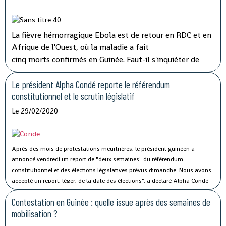
La fièvre hémorragique Ebola est de retour en RDC et en
Afrique de l'Ouest, où la maladie a fait
cinq morts confirmés en Guinée. Faut-il s'inquiéter de
cette nouvelle flambée de cas ? Comment s'organise la
riposte des autorités ? Éléments de réponse avec John
Le président Alpha Condé reporte le référendum
Johnson, référent vaccination et réponse aux épidémies
constitutionnel et le scrutin législatif
pour Médecins Sans Frontières (MSF).
Le 29/02/2020
Après des mois de protestations meurtrières, le président guinéen a
annoncé vendredi un report de "deux semaines" du référendum
constitutionnel et des élections législatives prévus dimanche.
Nous avons
accepté un report, léger, de la date des élections", a déclaré Alpha Condé
dans une intervention à la télévision nationale.
Contestation en Guinée : quelle issue après des semaines de
mobilisation ?