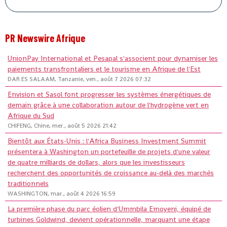
PR Newswire Afrique
UnionPay International et Pesapal s'associent pour dynamiser les
paiements transfrontaliers et le tourisme en Afrique de l'Est
DAR ES SALAAM, Tanzanie, ven., août 7 2026 07:32
Envision et Sasol font progresser les systèmes énergétiques de
demain grâce à une collaboration autour de l'hydrogène vert en
Afrique du Sud
CHIFENG, Chine, mer., août 5 2026 21:42
Bientôt aux États-Unis : l'Africa Business Investment Summit
présentera à Washington un portefeuille de projets d'une valeur
de quatre milliards de dollars, alors que les investisseurs
recherchent des opportunités de croissance au-delà des marchés
traditionnels
WASHINGTON, mar., août 4 2026 16:59
La première phase du parc éolien d'Ummbila Emoyeni, équipé de
turbines Goldwind, devient opérationnelle, marquant une étape