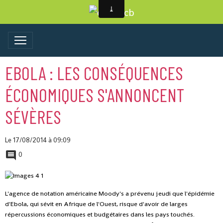
EBOLA : LES CONSÉQUENCES
ÉCONOMIQUES S'ANNONCENT
SÉVÈRES
Le 17/08/2014
à 09:09
0
L'agence de notation américaine Moody's a prévenu jeudi que l'épidémie
d'Ebola, qui sévit en Afrique de l'Ouest, risque d'avoir de larges
répercussions économiques et budgétaires dans les pays touchés.