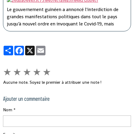
Le gouvernement guinéen a annoncé l'interdiction de
grandes manifestations politiques dans tout le pays
jusqu'à nouvel ordre en invoquant le Covid-19, mais
l'opposition a dénoncé une instrumentalisation de la
pandémie pour faire taire les adversaires du président
Alpha Condé.
Partager
Facebook
X
Email
★
★
★
★
★
Aucune note. Soyez le premier à attribuer une note !
Ajouter un commentaire
Nom