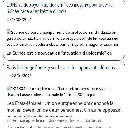
semaines" selon son ministre de la Santé.
L'OMS va déployer "rapidement" des moyens pour aider la
Guinée face à l'épidémie d'Ebola
Le 17/02/2021
La Guinée est à nouveau en "situation d'épidémie" de
fièvre hémorragique, après l'apparition ces derniers jours
dans le sud-est du pays de sept cas, dont trois
Paris interroge Conakry sur le sort des opposants détenus
mortels.
L'organisation mondiale de la Santé (OMS) va
Le 28/01/2021
envoyer des doses de vaccins pour aider la Guinée à faire
face à la résurgence de l'épidémie de fièvre
hémorragique
Ebola
, confirmée dimanche
14 février. "Nous allons déployer rapidement les
Les Etats-Unis et l’Union européenne ont dénoncé la
capacités nécessaires pour appuyer la Guinée, qui a déjà
mort en détention de deux personnes. Un autre opposant
une grande expérience", a déclaré devant la presse le
est menacé de dix ans de prison.
La France appelle à un dialogue entre les autorités et
représentant de l'agence de l'ONU à Conakry.
l’opposition afin de permettre une réconciliation de tous les