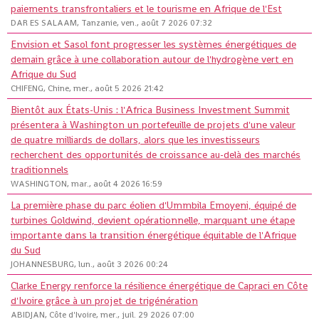
paiements transfrontaliers et le tourisme en Afrique de l'Est
DAR ES SALAAM, Tanzanie, ven., août 7 2026 07:32
Envision et Sasol font progresser les systèmes énergétiques de
demain grâce à une collaboration autour de l'hydrogène vert en
Afrique du Sud
CHIFENG, Chine, mer., août 5 2026 21:42
Bientôt aux États-Unis : l'Africa Business Investment Summit
présentera à Washington un portefeuille de projets d'une valeur
de quatre milliards de dollars, alors que les investisseurs
recherchent des opportunités de croissance au-delà des marchés
traditionnels
WASHINGTON, mar., août 4 2026 16:59
La première phase du parc éolien d'Ummbila Emoyeni, équipé de
turbines Goldwind, devient opérationnelle, marquant une étape
importante dans la transition énergétique équitable de l'Afrique
du Sud
JOHANNESBURG, lun., août 3 2026 00:24
Clarke Energy renforce la résilience énergétique de Capraci en Côte
d'Ivoire grâce à un projet de trigénération
ABIDJAN, Côte d'Ivoire, mer., juil. 29 2026 07:00