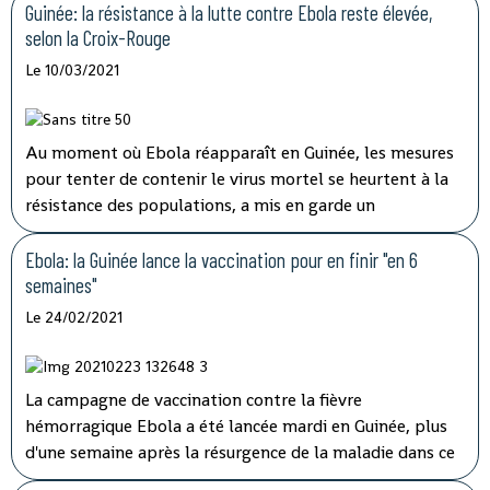
tentent de lever le blocus par la négociation.
Guinée: la résistance à la lutte contre Ebola reste élevée,
selon la Croix-Rouge
Le 10/03/2021
Au moment où Ebola réapparaît en Guinée, les mesures
pour tenter de contenir le virus mortel se heurtent à la
résistance des populations, a mis en garde un
responsable de la Croix-Rouge dans un entretien à l'AFP.
Ebola: la Guinée lance la vaccination pour en finir "en 6
semaines"
Le 24/02/2021
La campagne de vaccination contre la fièvre
hémorragique Ebola a été lancée mardi en Guinée, plus
d'une semaine après la résurgence de la maladie dans ce
pays d'Afrique de l'Ouest qui espère l'éradiquer "en six