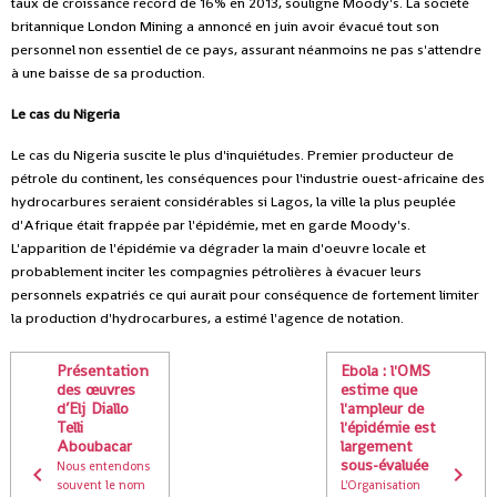
taux de croissance record de 16% en 2013, souligne Moody's. La société
britannique London Mining a annoncé en juin avoir évacué tout son
personnel non essentiel de ce pays, assurant néanmoins ne pas s'attendre
à une baisse de sa production.
Le cas du Nigeria
Le cas du Nigeria suscite le plus d'inquiétudes. Premier producteur de
pétrole du continent, les conséquences pour l'industrie ouest-africaine des
hydrocarbures seraient considérables si Lagos, la ville la plus peuplée
d'Afrique était frappée par l'épidémie, met en garde Moody's.
L'apparition de l'épidémie va dégrader la main d'oeuvre locale et
probablement inciter les compagnies pétrolières à évacuer leurs
personnels expatriés ce qui aurait pour conséquence de fortement limiter
la production d'hydrocarbures, a estimé l'agence de notation.
Présentation
Ebola : l'OMS
des œuvres
estime que
d’Elj Diallo
l'ampleur de
Telli
l'épidémie est
Aboubacar
largement
sous-évaluée
Nous entendons
souvent le nom
L'Organisation