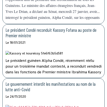
Guinéens. Le ministre des affaires étrangères français, Jean-
Yves Le Drian, a déclaré au Sénat, mercredi 27 janvier, avoir
interrogé le président guinéen, Alpha Condé, sur les opposants
en prison, agitant la menace de
« mesures »
contre Conakry.
Le président Condé reconduit Kassory Fofana au poste de
Premier ministre
Le 18/01/2021
Le président guinéen Alpha Condé, récemment réélu
pour un troisième mandat contesté, a reconduit vendredi
dans les fonctions de Premier ministre Ibrahima Kassory
Fofana qui avait auparavant présenté la démission de
son gouvernement.
Le gouvernement interdit les manifestations au nom de la
lutte anti-Covid
Le 24/11/2020