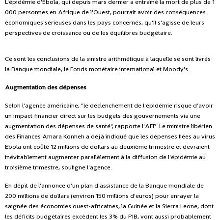
L'épidémie d'Ebola, qui depuis mars dernier a entraîné la mort de plus de 1
000 personnes en Afrique de l'Ouest, pourrait avoir des conséquences
économiques sérieuses dans les pays concernés, qu'il s'agisse de leurs
perspectives de croissance ou de les équilibres budgétaire.
Ce sont les conclusions de la sinistre arithmétique à laquelle se sont livrés
la Banque mondiale, le Fonds monétaire international et Moody's.
Augmentation des dépenses
Selon l'agence américaine, "le déclenchement de l'épidémie risque d'avoir
un impact financier direct sur les budgets des gouvernements via une
augmentation des dépenses de santé", rapporte l'AFP. Le ministre libérien
des Finances Amara Konneh a déjà indiqué que les dépenses liées au virus
Ebola ont coûté 12 millions de dollars au deuxième trimestre et devraient
inévitablement augmenter parallèlement à la diffusion de l'épidémie au
troisième trimestre, souligne l'agence.
En dépit de l'annonce d'un plan d'assistance de la Banque mondiale de
200 millions de dollars (environ 150 millions d'euros) pour enrayer la
saignée des économies ouest-africaines, la Guinée et la Sierra Leone, dont
les déficits budgétaires excèdent les 3% du PIB, vont aussi probablement