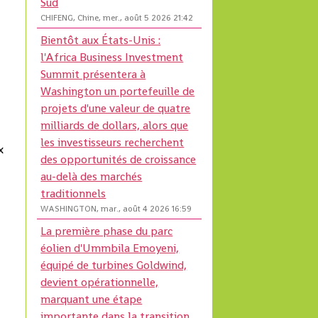
Sud
CHIFENG, Chine, mer., août 5 2026 21:42
Bientôt aux États-Unis :
l'Africa Business Investment
Summit présentera à
Washington un portefeuille de
projets d'une valeur de quatre
milliards de dollars, alors que
les investisseurs recherchent
x
des opportunités de croissance
au-delà des marchés
,
traditionnels
WASHINGTON, mar., août 4 2026 16:59
La première phase du parc
e
éolien d'Ummbila Emoyeni,
équipé de turbines Goldwind,
devient opérationnelle,
marquant une étape
importante dans la transition