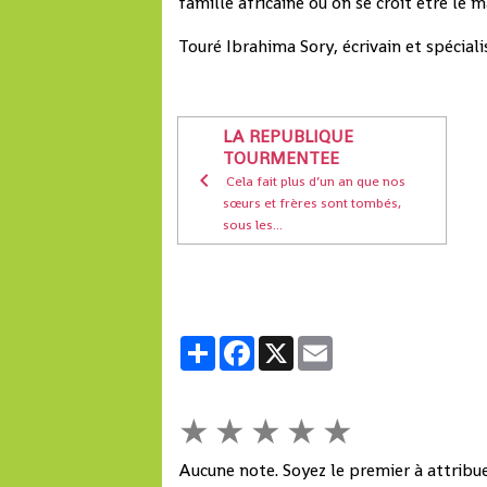
famille africaine où on se croit être le m
Touré Ibrahima Sory, écrivain et spécial
LA REPUBLIQUE
TOURMENTEE
Cela fait plus d’un an que nos
sœurs et frères sont tombés,
sous les...
Partager
Facebook
X
Email
★
★
★
★
★
Aucune note. Soyez le premier à attribue