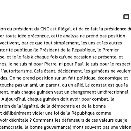
n du président du CNC est illégal, et de ce fait la présidence d
er toute idée préconçue, cette analyse ne prend pas position
nvectivent, par ce que tout simplement, les uns et les autres
utorité publique (le Président de la République, le Premier
se, et je le fais à chaque fois qu’une occasion se présente, et
s. Je ne suis ni pour Pierre, ni pour Paul. Je suis pour le respect
r l’autoritarisme. Cela étant, décidément, les guinéens ne veulen
des. On ne prend position sur un fait politique, économique et
 touche pas un ami, un parent, ou un allié. Le constat est que la
ment, mais chaque guinéen veut un changement unidirectionnel,
Aujourd’hui, chaque guinéen doit avoir pour combat, la
ation de la légalité, de la démocratie et de la bonne
 délibérément violer une loi de la République comme
voir décrétale ? Comment les défenseurs de ces valeurs que je
la démocratie, la bonne gouvernance) n’ont souvent pas une visio