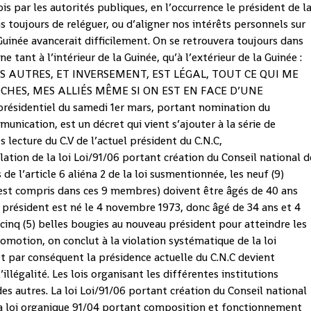
ois par les autorités publiques, en l’occurrence le président de l
ns toujours de reléguer, ou d’aligner nos intérêts personnels sur
Guinée avancerait difficilement. On se retrouvera toujours dans
ne tant à l’intérieur de la Guinée, qu’à l’extérieur de la Guinée :
ES AUTRES, ET INVERSEMENT, EST LÉGAL, TOUT CE QUI ME
HES, MES ALLIÉS MÊME SI ON EST EN FACE D’UNE
présidentiel du samedi 1er mars, portant nomination du
unication, est un décret qui vient s’ajouter à la série de
s lecture du C.V de l’actuel président du C.N.C,
tion de la loi Loi/91/06 portant création du Conseil national d
de l’article 6 aliéna 2 de la loi susmentionnée, les neuf (9)
est compris dans ces 9 membres) doivent être âgés de 40 ans
président est né le 4 novembre 1973, donc âgé de 34 ans et 4
cinq (5) belles bougies au nouveau président pour atteindre les
romotion, on conclut à la violation systématique de la loi
, et par conséquent la présidence actuelle du C.N.C devient
 l’illégalité. Les lois organisant les différentes institutions
es autres. La loi Loi/91/06 portant création du Conseil national
la loi organique 91/04 portant composition et fonctionnement