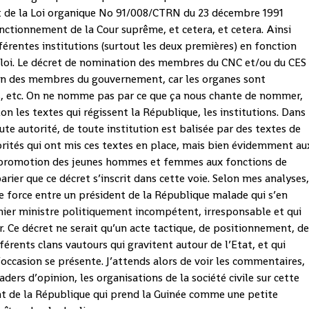
et de la Loi organique No 91/008/CTRN du 23 décembre 1991
nctionnement de la Cour suprême, et cetera, et cetera. Ainsi
érentes institutions (surtout les deux premières) en fonction
e loi. Le décret de nomination des membres du CNC et/ou du CES
on des membres du gouvernement, car les organes sont
es, etc. On ne nomme pas par ce que ça nous chante de nommer,
 les textes qui régissent la République, les institutions. Dans
ute autorité, de toute institution est balisée par des textes de
orités qui ont mis ces textes en place, mais bien évidemment au
 la promotion des jeunes hommes et femmes aux fonctions de
arier que ce décret s’inscrit dans cette voie. Selon mes analyses
 de force entre un président de la République malade qui s’en
mier ministre politiquement incompétent, irresponsable et qui
. Ce décret ne serait qu’un acte tactique, de positionnement, d
érents clans vautours qui gravitent autour de l’Etat, et qui
’occasion se présente. J’attends alors de voir les commentaires,
eaders d’opinion, les organisations de la société civile sur cette
ent de la République qui prend la Guinée comme une petite