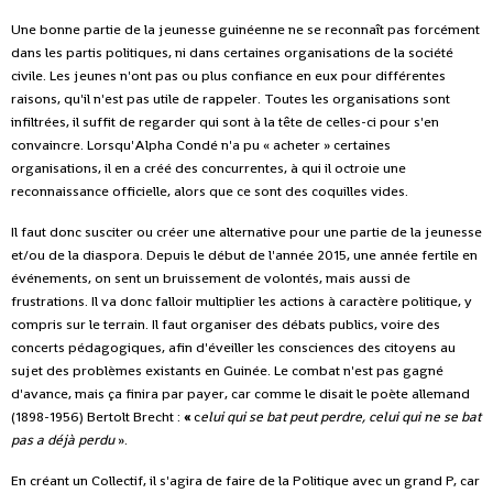
Une bonne partie de la jeunesse guinéenne ne se reconnaît pas forcément
dans les partis politiques, ni dans certaines organisations de la société
civile. Les jeunes n'ont pas ou plus confiance en eux pour différentes
raisons, qu'il n'est pas utile de rappeler. Toutes les organisations sont
infiltrées, il suffit de regarder qui sont à la tête de celles-ci pour s'en
convaincre. Lorsqu'Alpha Condé n'a pu « acheter » certaines
organisations, il en a créé des concurrentes, à qui il octroie une
reconnaissance officielle, alors que ce sont des coquilles vides.
Il faut donc susciter ou créer une alternative pour une partie de la jeunesse
et/ou de la diaspora. Depuis le début de l'année 2015, une année fertile en
événements, on sent un bruissement de volontés, mais aussi de
frustrations. Il va donc falloir multiplier les actions à caractère politique, y
compris sur le terrain. Il faut organiser des débats publics, voire des
concerts pédagogiques, afin d'éveiller les consciences des citoyens au
sujet des problèmes existants en Guinée. Le combat n'est pas gagné
d'avance, mais ça finira par payer, car comme le disait le poète allemand
(1898-1956) Bertolt Brecht :
«
c
elui qui se bat peut perdre, celui qui ne se bat
pas a déjà perdu
».
En créant un Collectif, il s'agira de faire de la Politique avec un grand P, car