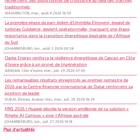
recherchent des opportunités de croissance au-delà des marchés
traditionnels
WASHINGTON, mar., août 4 2026 16:59
La première phase du parc éolien d'Ummbila Emoyeni, équipé de
turbines Goldwind, devient opérationnelle, marquant une étape
importante dans la transition énergétique équitable de l'Afrique
du Sud
JOHANNESBURG, lun., août 3 2026 00:24
Clarke Energy renforce la résilience énergétique de Capraci en Côte
d'Ivoire grâce à un projet de trigénération
ABIDJAN, Côte d'Ivoire, mer., juil. 29 2026 07:00
Les remarquables résultats enregistrés au premier semestre de
2026 par le Centre financier international de Dubaï renforcent sa
position de leader
DUBAÏ, Émirats Arabes Unis, mar., juil. 28 2026 18:29
HNS 2026 | Huawei dévoile la version améliorée de sa solution «
Xinghe AI Campus » pour l'Afrique australe
JOHANNESBURG, lun., juil. 27 2026 16:14
Plus d'actualités