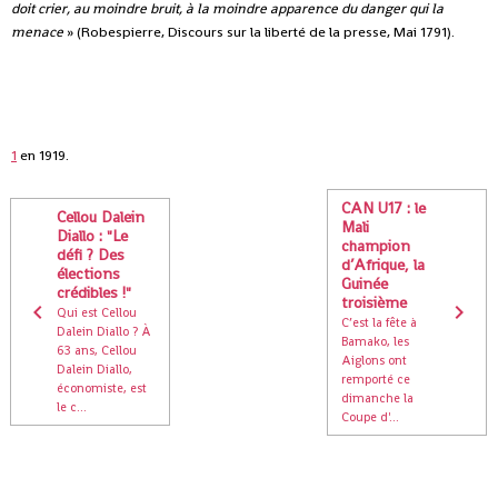
doit crier, au moindre bruit, à la moindre apparence du danger qui la
menace
» (Robespierre, Discours sur la liberté de la presse, Mai 1791).
1
en 1919.
CAN U17 : le
Cellou Dalein
Mali
Diallo : "Le
champion
défi ? Des
d’Afrique, la
élections
Guinée
crédibles !"
troisième
Qui est Cellou
C’est la fête à
Dalein Diallo ? À
Bamako, les
63 ans, Cellou
Aiglons ont
Dalein Diallo,
remporté ce
économiste, est
dimanche la
le c...
Coupe d'...