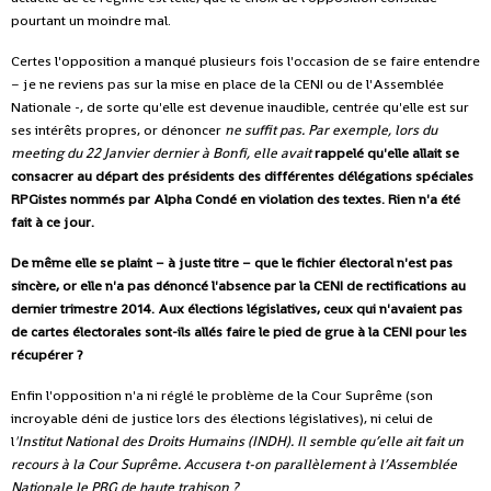
pourtant un moindre mal.
Certes l'opposition a manqué plusieurs fois l'occasion de se faire entendre
– je ne reviens pas sur la mise en place de la CENI ou de l'Assemblée
Nationale -, de sorte qu'elle est devenue inaudible, centrée qu'elle est sur
ses intérêts propres, or dénoncer
ne suffit pas. Par exemple, lors du
meeting du 22 Janvier dernier à Bonfi, elle avait
rappelé qu'elle allait se
consacrer au départ des présidents des différentes délégations spéciales
RPGistes nommés par Alpha Condé en violation des textes. Rien n'a été
fait à ce jour.
De même elle se plaint – à juste titre – que le fichier électoral n'est pas
sincère, or elle n'a pas dénoncé l'absence par la CENI de rectifications au
dernier trimestre 2014. Aux élections législatives, ceux qui n'avaient pas
de cartes électorales sont-ils allés faire le pied de grue à la CENI pour les
récupérer ?
Enfin l'opposition n'a ni réglé le problème de la Cour Suprême (son
incroyable déni de justice lors des élections législatives), ni celui de
l
'Institut National des Droits Humains (INDH). Il semble qu’elle ait fait un
recours à la Cour Suprême. Accusera t-on parallèlement à l’Assemblée
Nationale le PRG de haute trahison ?