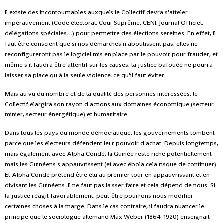
Il existe des incontournables auxquels le Collectif devra s'atteler
impérativement (Code électoral, Cour Suprême, CENI, Journal Officiel,
délégations spéciales…) pour permettre des élections sereines. En effet, il
faut être conscient que si nos démarches n'aboutissent pas, elles ne
reconfigureront pas le logiciel mis en place par le pouvoir pour frauder, et
même s'il faudra être attentif sur les causes, la justice bafouée ne pourra
laisser sa place qu'à la seule violence, ce qu'il faut éviter.
Mais au vu du nombre et de la qualité des personnes intéressées, le
Collectif élargira son rayon d'actions aux domaines économique (secteur
minier, secteur énergétique) et humanitaire.
Dans tous les pays du monde démocratique, les gouvernements tombent
parce que les électeurs défendent leur pouvoir d'achat. Depuis longtemps,
mais également avec Alpha Condé, la Guinée reste riche potentiellement
mais les Guinéens s'appauvrissent (et avec ébola cela risque de continuer).
Et Alpha Condé prétend être élu au premier tour en appauvrissant et en
divisant les Guinéens. Il ne faut pas laisser faire et cela dépend de nous. Si
la justice réagit favorablement, peut-être pourrons nous modifier
certaines choses à la marge. Dans le cas contraire, il faudra nuancer le
principe que le sociologue allemand Max Weber (1864-1920) enseignait