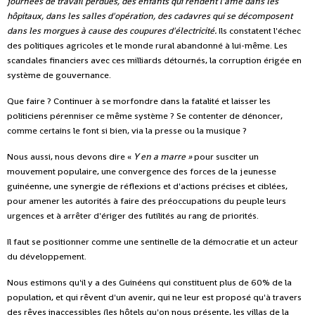
journées de travail perdues, des enfants qui rendent l'âme dans les
hôpitaux, dans les salles d'opération, des cadavres qui se décomposent
dans les morgues à cause des coupures d'électricité.
Ils constatent l'échec
des politiques agricoles et le monde rural abandonné à lui-même. Les
scandales financiers avec ces milliards détournés, la corruption érigée en
système de gouvernance.
Que faire ? Continuer à se morfondre dans la fatalité et laisser les
politiciens pérenniser ce même système ? Se contenter de dénoncer,
comme certains le font si bien, via la presse ou la musique ?
Nous aussi, nous devons dire «
Y en a marre »
pour susciter un
mouvement populaire, une convergence des forces de la jeunesse
guinéenne, une synergie de réflexions et d'actions précises et ciblées,
pour amener les autorités à faire des préoccupations du peuple leurs
urgences et à arrêter d'ériger des futilités au rang de priorités.
Il faut se positionner comme une sentinelle de la démocratie et un acteur
du développement.
Nous estimons qu'il y a des Guinéens qui constituent plus de 60% de la
population, et qui rêvent d'un avenir, qui ne leur est proposé qu'à travers
des rêves inaccessibles (les hôtels qu'on nous présente, les villas de la