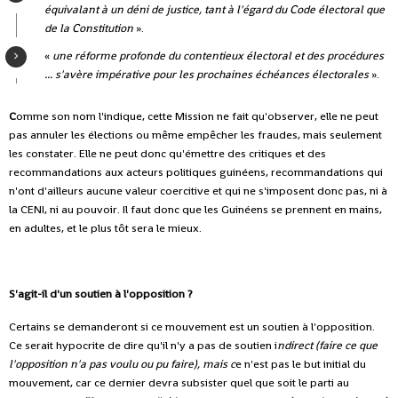
équivalant à un déni de justice, tant à l'égard du Code électoral que
de la Constitution
».
«
une réforme profonde du contentieux électoral et des procédures
... s'avère impérative pour les prochaines échéances électorales
».
C
omme son nom l'indique, cette Mission ne fait qu'observer, elle ne peut
pas annuler les élections ou même empêcher les fraudes, mais seulement
les constater. Elle ne peut donc qu'émettre des critiques et des
recommandations aux acteurs politiques guinéens, recommandations qui
n'ont d'ailleurs aucune valeur coercitive et qui ne s'imposent donc pas, ni à
la CENI, ni au pouvoir. Il faut donc que les Guinéens se prennent en mains,
en adultes, et le plus tôt sera le mieux.
S'agit-il d'un soutien à l'opposition ?
Certains se demanderont si ce mouvement est un soutien à l'opposition.
Ce serait hypocrite de dire qu'il n'y a pas de soutien i
ndirect (faire ce que
l'opposition n'a pas voulu ou pu faire), mais c
e n'est pas le but initial du
mouvement, car ce dernier devra subsister quel que soit le parti au