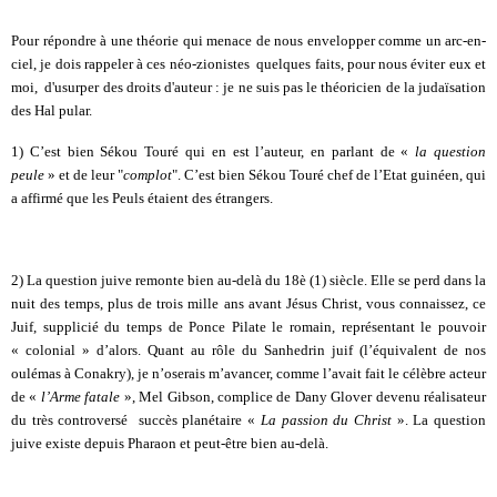
Pour répondre à une théorie qui menace de nous envelopper comme un arc-en-
ciel, je
dois rappeler à ces néo-zionistes quelques faits, pour nous éviter eux et
moi, d'usurper des droits d'auteur : je ne suis pas le théoricien de la judaïsation
des Hal pular.
1) C’est bien Sékou Touré qui en est l’auteur, en parlant de «
la question
peule
» et de leur "
complot
". C’est bien Sékou Touré chef de l’Etat guinéen, qui
a affirmé que les Peuls étaient des étrangers.
2) La question juive remonte bien au-delà du 18è (1) siècle. Elle se perd dans la
nuit des temps, plus de trois mille ans avant Jésus Christ, vous connaissez, ce
Juif, supplicié du temps de Ponce Pilate le romain, représentant le pouvoir
« colonial » d’alors. Quant au rôle du Sanhedrin juif (l’équivalent de nos
oulémas à Conakry), je n’oserais m’avancer, comme l’avait fait le célèbre acteur
de «
l’Arme fatale
», Mel Gibson, complice de Dany Glover devenu réalisateur
du très controversé succès planétaire «
La passion du
Christ
». La question
juive existe depuis Pharaon et peut-être bien au-delà.