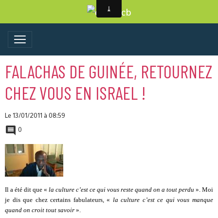
FALACHAS DE GUINÉE, RETOURNEZ
CHEZ VOUS EN ISRAEL !
Le 13/01/2011
à 08:59
0
Il a été dit que «
la culture c’est ce qui vous reste quand on a
tout perdu
». Moi
je dis que chez certains fabulateurs, «
la culture c’est ce qui vous manque
quand on croit
tout savoir
».