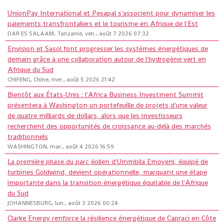
UnionPay International et Pesapal s'associent pour dynamiser les
paiements transfrontaliers et le tourisme en Afrique de l'Est
DAR ES SALAAM, Tanzanie, ven., août 7 2026 07:32
Envision et Sasol font progresser les systèmes énergétiques de
demain grâce à une collaboration autour de l'hydrogène vert en
Afrique du Sud
CHIFENG, Chine, mer., août 5 2026 21:42
Bientôt aux États-Unis : l'Africa Business Investment Summit
présentera à Washington un portefeuille de projets d'une valeur
de quatre milliards de dollars, alors que les investisseurs
recherchent des opportunités de croissance au-delà des marchés
traditionnels
WASHINGTON, mar., août 4 2026 16:59
La première phase du parc éolien d'Ummbila Emoyeni, équipé de
turbines Goldwind, devient opérationnelle, marquant une étape
importante dans la transition énergétique équitable de l'Afrique
du Sud
JOHANNESBURG, lun., août 3 2026 00:24
Clarke Energy renforce la résilience énergétique de Capraci en Côte