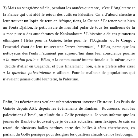
3) Mais au vingtième siècle, pendant les années quarante, c’est l’Angleterre et
la France qui ont aidé le retour des Juifs en Palestine. On a d’abord cherché à
leur trouver un lopin de terre en Afrique, tiens, la Guinée ! Et tenez-vous bien
au Fouta Djallon, le petit havre de mes Hal pular de tous les malheurs de la
« race pure » des autochtones de Kankankoura ! L’histoire a de ces pirouettes
ethniques ! Hélas pour la Guinée, hélas pour le l'Ouganda ou le Congo ,
l'essentiel étant de leut trouver une "
terra incognita
", ! Hélas, parce que les
nettoyeurs des Peuls n’auraient pas aujourd’hui dans leur conscience pourrie
«
la question peule
». Hélas, « la communauté internationale », la même, avait
décidé d’aller en Ouganda, et puis finalement non, elle a préféré aller créer
« la
question palestinienne
» ailleurs. Pour le malheur de populations qui
n’avaient jamais quitté leur terre, la Palestine.
Enfin, les néozionistes veulent subrepticement inverser l’histoire. Les Peuls de
Guinée depuis AST, depuis les évènements de Kankan, Kouroussa, sont les
palestiniens d’Israël, ou plutôt du « Golfe persique ». Je vous informe que les
jeunes de Bambéto trouvent que je devrais actualiser mon lexique. Je suis en
retard de plusieurs balles perdues entre des balles à têtes chercheuses, en
parlant du Golfe persique pour désigner les quartiers chauds de nos faubourgs.