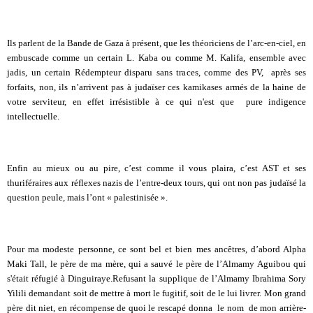
Ils parlent de la Bande de Gaza à présent, que les théoriciens de l’arc-en-ciel, en
embuscade comme un certain L. Kaba ou comme M. Kalifa, ensemble avec
jadis, un certain Rédempteur disparu sans traces, comme des PV, après ses
forfaits, non, ils n’arrivent pas à judaïser ces kamikases armés de la haine de
votre serviteur, en effet irrésistible à ce qui n'est que pure indigence
intellectuelle.
Enfin au mieux ou au pire, c’est comme il vous plaira, c’est AST et ses
thuriféraires aux réflexes nazis de l’entre-deux tours, qui ont non pas judaïsé la
question peule, mais l’ont « palestinisée ».
Pour ma modeste personne, ce sont bel et bien mes ancêtres, d’abord Alpha
Maki Tall, le père de ma mère, qui a sauvé le père de l’Almamy Aguibou qui
s'était réfugié à Dinguiraye.Refusant la supplique de l’Almamy Ibrahima Sory
Yilili demandant soit de mettre à mort le fugitif, soit de le lui livrer. Mon grand
père dit niet, en récompense de quoi le rescapé donna le nom de mon arrière-