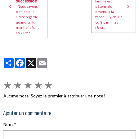
succession !
famille est
Nous savons
désormais
bien ce que
devenu à la
l’idiot regarde
mode (il y en a 7
quand on lui
ou 8 parmi les
montre la lune.
r&ea...
En Guiné...
Partager
Facebook
X
Email
★
★
★
★
★
Aucune note. Soyez le premier à attribuer une note !
Ajouter un commentaire
Nom