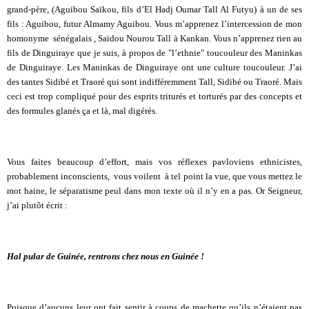
grand-père, (Aguibou Saïkou, fils d’El Hadj Oumar Tall Al Futyu) à un de ses
fils : Aguibou, futur Almamy Aguibou. Vous m’apprenez l’intercession de mon
homonyme sénégalais , Saïdou Nourou Tall à Kankan. Vous n’apprenez rien au
fils de Dinguiraye que je suis, à propos de "l’ethnie" toucouleur des Maninkas
de Dinguiraye. Les Maninkas de Dinguiraye ont une culture toucouleur. J’ai
des tantes Sidibé et Traoré qui sont indifféremment Tall, Sidibé ou Traoré. Mais
ceci est trop compliqué pour des esprits triturés et torturés par des concepts et
des formules glanés ça et là, mal digérés.
Vous faites beaucoup d’effort, mais vos réflexes pavloviens ethnicistes,
probablement inconscients, vous voilent à tel point la vue, que vous mettez le
mot haine, le séparatisme peul dans mon texte où il n’y en a pas. Or Seigneur,
j’ai plutôt écrit :
Hal pular de Guinée, rentrons chez nous en Guinée !
Puisque d’aucuns leur ont fait sentir à coups de machette qu’ils n’étaient pas