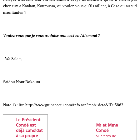
chez eux à Kankan, Kouroussa, où voulez-vous qu’ils aillent, à Gaza ou au sud
mauritanien ?
Voulez-vous que je vous traduise tout ceci en Allemand ?
Wa Salam,
Saïdou Nour Bokoum
Note 1) : lire http://www.guineeactu.com/info.asp?mph=deta&ID=5863
Le Président
Condé est
Mr et Mme
déjà candidat
Condé
à sa propre
Si le nom de