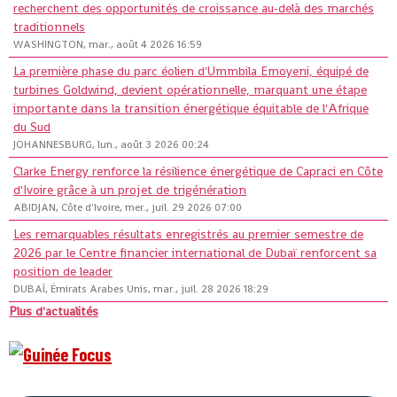
recherchent des opportunités de croissance au-delà des marchés
traditionnels
WASHINGTON, mar., août 4 2026 16:59
La première phase du parc éolien d'Ummbila Emoyeni, équipé de
turbines Goldwind, devient opérationnelle, marquant une étape
importante dans la transition énergétique équitable de l'Afrique
du Sud
JOHANNESBURG, lun., août 3 2026 00:24
Clarke Energy renforce la résilience énergétique de Capraci en Côte
d'Ivoire grâce à un projet de trigénération
ABIDJAN, Côte d'Ivoire, mer., juil. 29 2026 07:00
Les remarquables résultats enregistrés au premier semestre de
2026 par le Centre financier international de Dubaï renforcent sa
position de leader
DUBAÏ, Émirats Arabes Unis, mar., juil. 28 2026 18:29
Plus d'actualités