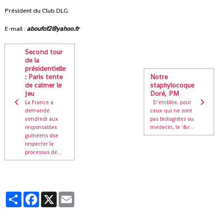
Président du Club DLG.
E-mail :
aboufof2@yahoo.fr
Second tour
de la
présidentielle
: Paris tente
Notre
de calmer le
staphylocoque
jeu
Doré, PM
La France a
D’emblée, pour
demandé
ceux qui ne sont
vendredi aux
pas biologistes ou
responsables
médecin, le ‘&r...
guinéens dse
respecter le
processus de...
Partager
Facebook
X
Email