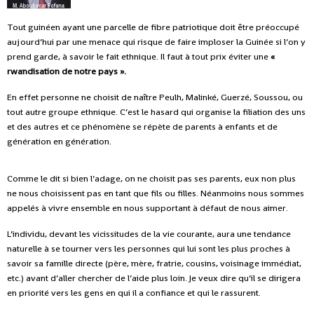
Tout guinéen ayant une parcelle de fibre patriotique doit être préoccupé
aujourd’hui par une menace qui risque de faire imploser la Guinée si l’on y
prend garde, à savoir le fait ethnique. Il faut à tout prix éviter une
«
rwandisation de notre pays ».
En effet personne ne choisit de naître Peulh, Malinké, Guerzé, Soussou, ou
tout autre groupe ethnique. C’est le hasard qui organise la filiation des uns
et des autres et ce phénomène se répète de parents à enfants et de
génération en génération.
Comme le dit si bien l’adage, on ne choisit pas ses parents, eux non plus
ne nous choisissent pas en tant que fils ou filles. Néanmoins nous sommes
appelés à vivre ensemble en nous supportant à défaut de nous aimer.
L’individu, devant les vicissitudes de la vie courante, aura une tendance
naturelle à se tourner vers les personnes qui lui sont les plus proches à
savoir sa famille directe (père, mère, fratrie, cousins, voisinage immédiat,
etc.) avant d’aller chercher de l’aide plus loin. Je veux dire qu’il se dirigera
en priorité vers les gens en qui il a confiance et qui le rassurent.