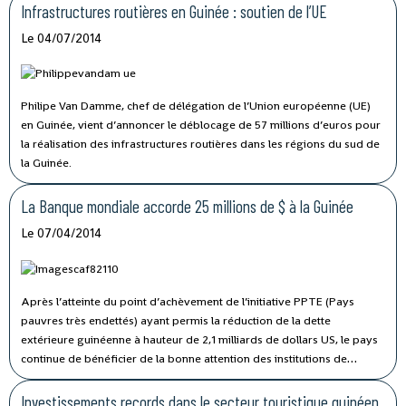
Infrastructures routières en Guinée : soutien de l’UE
Le 04/07/2014
Philipe Van Damme, chef de délégation de l’Union européenne (UE)
en Guinée, vient d’annoncer le déblocage de 57 millions d’euros pour
la réalisation des infrastructures routières dans les régions du sud de
la Guinée.
La Banque mondiale accorde 25 millions de $ à la Guinée
Le 07/04/2014
Après l’atteinte du point d’achèvement de l’initiative PPTE (Pays
pauvres très endettés) ayant permis la réduction de la dette
extérieure guinéenne à hauteur de 2,1 milliards de dollars US, le pays
continue de bénéficier de la bonne attention des institutions de
Bretton Woods, notamment de la Banque mondiale qui vient
d’accorder 25 millions de dollars à la Guinée.
Investissements records dans le secteur touristique guinéen