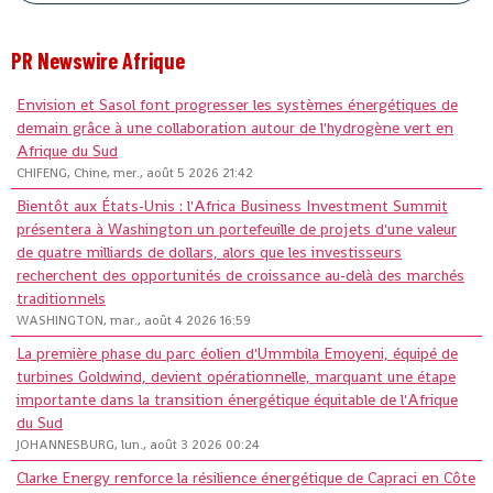
PR Newswire Afrique
Envision et Sasol font progresser les systèmes énergétiques de
demain grâce à une collaboration autour de l'hydrogène vert en
Afrique du Sud
CHIFENG, Chine, mer., août 5 2026 21:42
Bientôt aux États-Unis : l'Africa Business Investment Summit
présentera à Washington un portefeuille de projets d'une valeur
de quatre milliards de dollars, alors que les investisseurs
recherchent des opportunités de croissance au-delà des marchés
traditionnels
WASHINGTON, mar., août 4 2026 16:59
La première phase du parc éolien d'Ummbila Emoyeni, équipé de
turbines Goldwind, devient opérationnelle, marquant une étape
importante dans la transition énergétique équitable de l'Afrique
du Sud
JOHANNESBURG, lun., août 3 2026 00:24
Clarke Energy renforce la résilience énergétique de Capraci en Côte