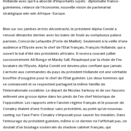
Hollande avec qui il a abordé d’importants sujets : diplomatie franco-
guinéenne, relance de l’économie, nouvelle vision de partenariat
stratégique win-win Afrique- Europe.
Bien sur ses jambes et très décontracté, le président Alpha Condé a
renoué dimanche dernier avec les bains de foule au somptueux palace
parisien, Concorde Lafayette (Porte de Maillot). Seulement à la veille d’une
audience à l’Elysée avec le chef de l’Etat français, François Hollande, qui a
ouvert le bal d’été des présidents africains. Il recevra courant juillet
successivement Ali Bongo et Macky Sall. Requinqué par la chute de l’ex
locataire de l’Elysée, Alpha Condé est devenu plus confiant que jamais.
L’arrivée aux commandes du pays du président Hollande est une véritable
bouffée d’oxygène pour le chef de l’Etat guinéen. Les deux hommes qui
se connaissent et se respectent partagent la même famille de
l’internationale socialiste. Le départ de Nicolas Sarkozy et de ses faucons
enlèvent une grosse épine dans les pieds de l’ex chef historique de
l’opposition. Les rapports entre l’ancien régime français et le pouvoir de
Conakry étaient d’une froideur sans précédent, au point qu’un nouveau
casting sur l’axe Paris-Conakry s’imposait pour sauver les meubles. Dans
l’entourage du président guinéen, même si ce dernier ne l’affichait pas, on
doutait d’un bizutage souterrain du shadow cabinet français, qui