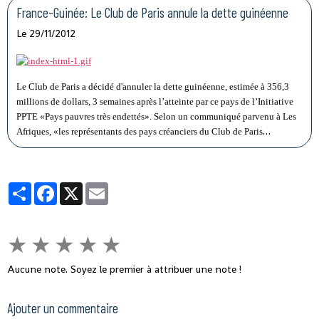
France-Guinée: Le Club de Paris annule la dette guinéenne
Le 29/11/2012
Le Club de Paris a décidé d'annuler la dette guinéenne, estimée à 356,3
millions de dollars, 3 semaines après l’atteinte par ce pays de l’Initiative
PPTE «Pays pauvres très endettés». Selon un communiqué parvenu à Les
Afriques, «les représentants des pays créanciers du Club de Paris
(Créanciers publics) et du Gouvernement de la République de Guinée se
sont rencontrés le 25 octobre 2012 et ont convenu d’une annulation de
dette. Cette décision intervient à la suite de l’atteinte par ce pays du Point
Partager
Facebook
X
Email
d’achèvement de l'initiative renforcée en faveur des pays pauvres très
endettés depuis le 26 septembre 2012».
★
★
★
★
★
Aucune note. Soyez le premier à attribuer une note !
Ajouter un commentaire