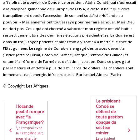
affaiblirait le pouvoir de Condé. Le président Alpha Condé, qui s’adressait
à la diaspora guinéenne de l’Europe, des USA, a dit tout haut qu’il dort
tranquillement depuis l’accession de son ami socialiste Hollande au
pouvoir. « Mes ennemis ont tout essayé pour me faire échouer. Mais Dieu
ne dort pas. Ceux qui ont cherché à saborder mon régime ont été battus
respectivement lors des dernières élections présidentielles. La Guinée est
dans un trou, soyez patients et aidez moi à y sortir » a martelé le chef de
l’Etat guinéen. Le régime de Conakry a engagé des procès devant la
justice (affaire Rusal, Coton de Guinée, Banque Centrale de Guinée) et
entamé la réforme de l’armée et de l’administration. Dans ce pays gâté
par la nature et endetté à plus de 3 milliards de dollars, les chantiers sont
immenses : eau, énergie, infrastructures. Par Ismael Aidara (Paris)
©
Copyright Les Afriques
Le président
Hollande
Condé se
peut-il rompre
défend de
avec "la
toute gestion
Françafrique"?
opaque du
secteur
"Je romprai avec
minier
la 'Françafrique'",
promettait le
Le président