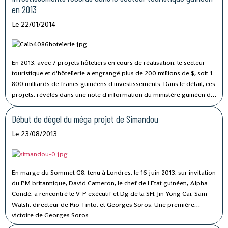
en 2013
Le 22/01/2014
En 2013, avec 7 projets hôteliers en cours de réalisation, le secteur
touristique et d'hôtellerie a engrangé plus de 200 millions de $, soit 1
800 milliards de francs guinéens d'investissements. Dans le détail, ces
projets, révélés dans une note d'information du ministère guinéen du
tourisme, de l’hôtellerie et de l’artisanat, concernent la réalisation de 6
hôtels de catégories 4 à 5 étoiles à Conakry pour une capacité de 1814
Début de dégel du méga projet de Simandou
chambres.
Le 23/08/2013
En marge du Sommet G8, tenu à Londres, le 16 juin 2013, sur invitation
du PM britannique, David Cameron, le chef de l'Etat guinéen, Alpha
Condé, a rencontré le V-P exécutif et Dg de la SFI, Jin-Yong Cai, Sam
Walsh, directeur de Rio Tinto, et Georges Soros. Une première
victoire de Georges Soros.