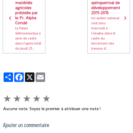
matériels
quinquennal de
agricoles
développement
présidée par
2011-2015
le Pr. Alpha
Un atelier national
Condé
s'est tenu
Le Palais
mercredi à
Sékhoutouréya a
Conakry dans le
servi de cadre
cadre du
dans l’après midi
lancement des
du Jeudi 25 ...
travaux d'...
Partager
Facebook
X
Email
★
★
★
★
★
Aucune note. Soyez le premier à attribuer une note !
Ajouter un commentaire