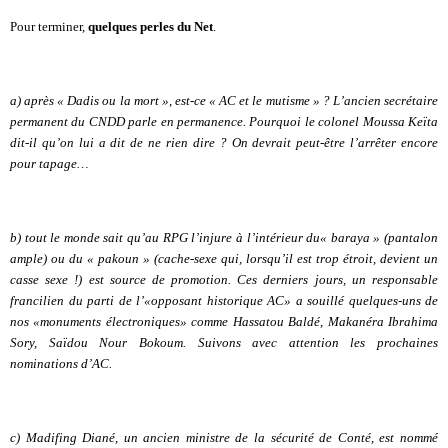
Pour terminer,
quelques perles du Net
.
a) après « Dadis ou la mort », est-ce « AC et le mutisme » ? L’ancien secrétaire
permanent du CNDD parle en permanence. Pourquoi le colonel Moussa Keïta
dit-il qu’on lui a dit de ne rien dire ? On devrait peut-être l’arrêter encore
pour tapage…
b) tout le monde sait qu’au RPG l’injure à l’intérieur du« baraya » (pantalon
ample) ou du « pakoun » (cache-sexe qui, lorsqu’il est trop étroit, devient un
casse sexe !) est source de promotion. Ces derniers jours, un responsable
francilien du parti de l’«opposant historique AC» a souillé quelques-uns de
nos «monuments électroniques» comme Hassatou Baldé, Makanéra Ibrahima
Sory, Saïdou Nour Bokoum. Suivons avec attention les prochaines
nominations d’AC.
c) Madifing Diané, un ancien ministre de la sécurité de Conté, est nommé