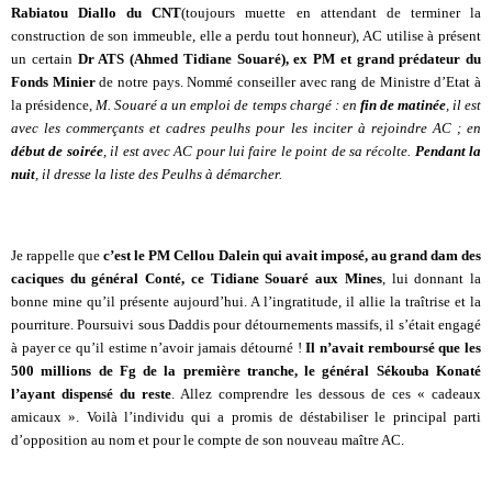
Rabiatou Diallo du CNT
(toujours muette en attendant de terminer la
construction de son immeuble, elle a perdu tout honneur), AC utilise à présent
un certain
Dr ATS (Ahmed Tidiane Souaré), ex PM
et grand prédateur du
Fonds Minier
de notre pays. Nommé conseiller avec rang de Ministre d’Etat à
la présidence,
M. Souaré a un emploi de temps chargé : en
fin de matinée
, il est
avec les commerçants et cadres peulhs pour les inciter à rejoindre AC ; en
début de soirée
, il est avec AC pour lui faire le point de sa récolte.
Pendant la
nuit
, il dresse la liste des Peulhs à démarcher.
Je rappelle que
c’est le PM Cellou Dalein qui avait imposé, au grand dam des
caciques du général Conté, ce Tidiane Souaré aux Mines
, lui donnant la
bonne mine qu’il présente aujourd’hui. A l’ingratitude, il allie la traîtrise et la
pourriture. Poursuivi sous Daddis pour détournements massifs, il s’était engagé
à payer ce qu’il estime n’avoir jamais détourné !
Il n’avait remboursé que les
500 millions de Fg de la première tranche, le général Sékouba Konaté
l’ayant dispensé du reste
. Allez comprendre les dessous de ces « cadeaux
amicaux ». Voilà l’individu qui a promis de déstabiliser le principal parti
d’opposition au nom et pour le compte de son nouveau maître AC.