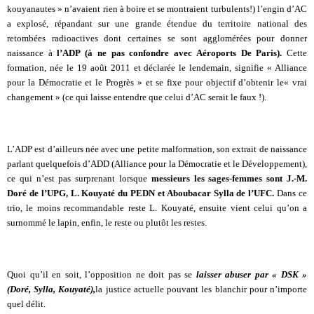
kouyanautes » n’avaient rien à boire et se montraient turbulents!) l’engin d’AC
a explosé, répandant sur une grande étendue du territoire national des
retombées radioactives dont certaines se sont agglomérées pour donner
naissance à
l’ADP (à ne pas confondre avec Aéroports De Paris).
Cette
formation, née le 19 août 2011 et déclarée le lendemain, signifie « Alliance
pour la Démocratie et le Progrès » et se fixe pour objectif d’obtenir le« vrai
changement » (ce qui laisse entendre que celui d’AC serait le faux !).
L’ADP est d’ailleurs née avec une petite malformation, son extrait de naissance
parlant quelquefois d’ADD (Alliance pour la Démocratie et le Développement),
ce qui n’est pas surprenant lorsque
messieurs les sages-femmes sont J.-M.
Doré de l’UPG, L. Kouyaté du PEDN et Aboubacar Sylla de l’UFC.
Dans ce
trio, le moins recommandable reste L. Kouyaté, ensuite vient celui qu’on a
surnommé le lapin, enfin, le reste ou plutôt les restes.
Quoi qu’il en soit, l’opposition ne doit pas se
laisser abuser par « DSK »
(Doré, Sylla, Kouyaté),
la justice actuelle pouvant les blanchir pour n’importe
quel délit.