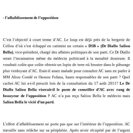
-
l’affaiblissement de l’opposition
C’est l’objectif à court terme d’AC. Le loup est déjà près de la bergerie de
Cellou d’où s’est échappé en catimini un certain
« DSB » (Dr Diallo Saliou
Bella)
, vice-président, chargé des affaires politiques de son parti. Ce Dr Diallo
serait l’incarnation même du médecin politicard à la moralité douteuse. Il
voudrait coûte que coûte obtenir un lopin de terre où brouter dans le pâturage
plus verdoyant d’AC. Etait-il assez malade pour consulter AC sans en parler à
MM Aliou Condé et Oussou Fofana, hauts responsables de son parti ? Quel
cachet AC lui a-t-il prescrit lors de la consultation du 17 août 2011?
Le Dr
Diallo Saliou Bella viserait-il le poste de conseiller d’AC avec rang de
fossoyeur de l’opposition ?
AC n’a pas reçu Saliou Bella le médecin mais
Saliou Bella le vicié d’un parti
.
L’effort d’affaiblissement ne porte pas que sur l’intérieur de l’opposition. AC
travaille sans relâche sur sa périphérie. Après avoir récupéré par de l’argent