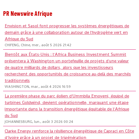
PR Newswire Afrique
Envision et Sasol font progresser les systèmes énergétiques de
demain grâce à une collaboration autour de l'hydrogène vert en
Afrique du Sud
CHIFENG, Chine, mer., août 5 2026 21:42
Bientôt aux États-Unis : l'Africa Business Investment Summit
présentera à Washington un portefeuille de projets d'une valeur
de quatre milliards de dollars, alors que les investisseurs
recherchent des opportunités de croissance au-delà des marchés
traditionnels
WASHINGTON, mar., août 4 2026 16:59
La première phase du parc éolien d'Ummbila Emoyeni, équipé de
turbines Goldwind, devient opérationnelle, marquant une étape
importante dans la transition énergétique équitable de l'Afrique
du Sud
JOHANNESBURG, lun., août 3 2026 00:24
Clarke Energy renforce la résilience énergétique de Capraci en Côte
d'Ivoire grâce à un projet de trigénération