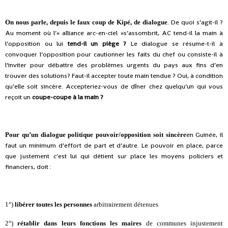
. De quoi s’agit-il ?
On nous parle, depuis le faux coup de Kipé, de dialogue
Au moment où l’« alliance arc-en-ciel »s’assombrit, AC tend-il la main à
l’opposition ou lui
tend-il un piège ?
Le dialogue se résume-t-il à
convoquer l’opposition pour cautionner les faits du chef ou consiste-il à
l’inviter pour débattre des problèmes urgents du pays aux fins d’en
trouver des solutions? Faut-il accepter toute main tendue ? Oui, à condition
qu’elle soit sincère. Accepteriez-vous de dîner chez quelqu’un qui vous
reçoit un
coupe-coupe à la main ?
en Guinée, il
Pour qu’un dialogue politique pouvoir/opposition soit sincère
faut un minimum d’effort de part et d’autre. Le pouvoir en place, parce
que justement c’est lui qui détient sur place les moyens policiers et
financiers, doit :
1°)
libérer toutes les personnes
arbitrairement détenues
2°)
rétablir dans leurs fonctions les maires
de communes injustement