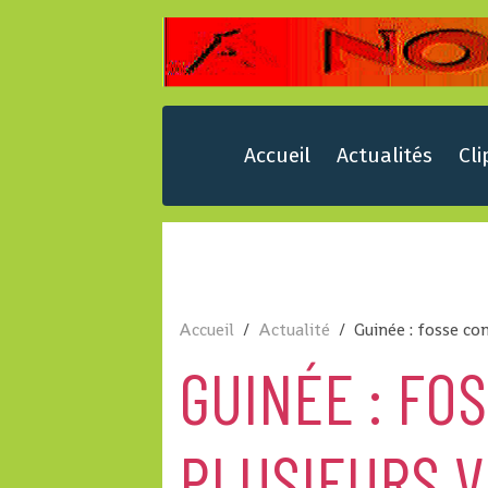
Accueil
Actualités
Cli
Accueil
Actualité
Guinée : fosse c
GUINÉE : FO
PLUSIEURS V