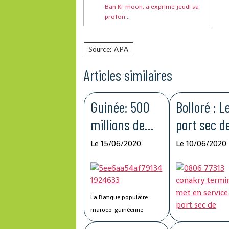
Ban Ki-moon, a exprimé jeudi sa
profon...
Source: APA
Articles similaires
Guinée: 500
Bolloré : L
millions de
port sec d
francs
Kagbelen 
Le 15/06/2020
Le 10/06/2020
guinéens du
améliorer 
Groupe BCP
compétitiv
pour lutter
de la chaî
La Banque populaire
contre la
logistique
maroco-guinéenne
(BPMG), une filiale de
Covid-19