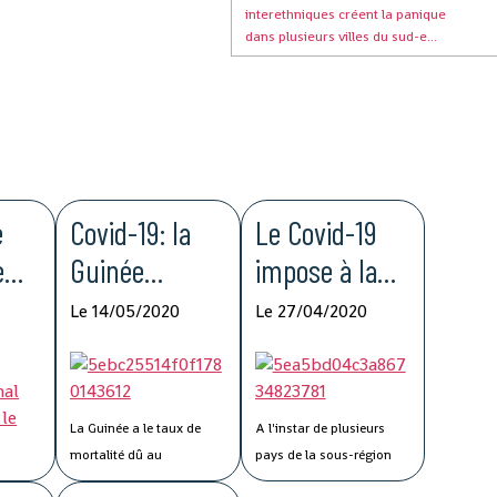
interethniques créent la panique
dans plusieurs villes du sud-e...
e
Covid-19: la
Le Covid-19
e
Guinée
impose à la
pour
enregistre le
Guinée de
Le 14/05/2020
Le 27/04/2020
la
taux de
nouvelles
ité
mortalité le
méthodologie
ne
plus bas de la
s de travail
La Guinée a le taux de
A l'instar de plusieurs
MRU
mortalité dû au
pays de la sous-région
coronavirus le plus faible
ouest-africaine, la