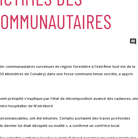
COMMUNAUTAIRES
ter communautaires survenues en région forestière à l’extrême Sud-est de la
 000 kilomètres de Conakry) dans une fosse commune tenue secrète, a appris
ment précipité s’explique par l’état de décomposition avancé des cadavres, un
ntre hospitalier de N’zérékoré
 méconnaissables, ont été inhumés. Certains portaient des traces profondes
e dernier lot était décapité ou mutilé », a confirmé un confrère local.
 les autorités sanitaires locales avaient d’abord organisé une prière mortuaire