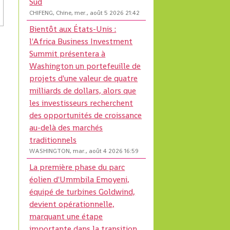
Sud
CHIFENG, Chine, mer., août 5 2026 21:42
Bientôt aux États-Unis :
l'Africa Business Investment
Summit présentera à
Washington un portefeuille de
projets d'une valeur de quatre
milliards de dollars, alors que
les investisseurs recherchent
des opportunités de croissance
au-delà des marchés
traditionnels
WASHINGTON, mar., août 4 2026 16:59
La première phase du parc
éolien d'Ummbila Emoyeni,
équipé de turbines Goldwind,
devient opérationnelle,
marquant une étape
importante dans la transition