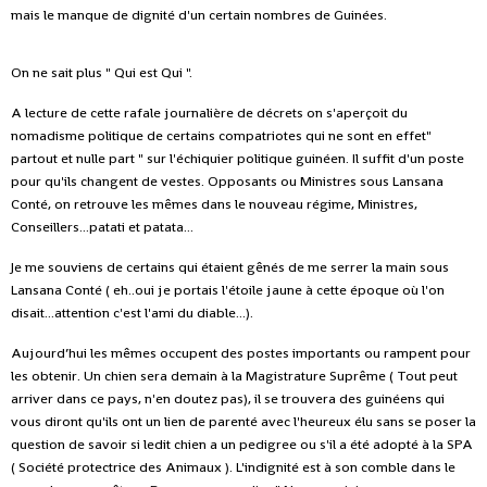
mais le manque de dignité d'un certain nombres de Guinées.
On ne sait plus " Qui est Qui ".
A lecture de cette rafale journalière de décrets on s'aperçoit du
nomadisme politique de certains compatriotes qui ne sont en effet"
partout et nulle part " sur l'échiquier politique guinéen. Il suffit d'un poste
pour qu'ils changent de vestes. Opposants ou Ministres sous Lansana
Conté, on retrouve les mêmes dans le nouveau régime, Ministres,
Conseillers...patati et patata...
Je me souviens de certains qui étaient gênés de me serrer la main sous
Lansana Conté ( eh..oui je portais l'étoile jaune à cette époque où l'on
disait...attention c'est l'ami du diable...).
Aujourd’hui les mêmes occupent des postes importants ou rampent pour
les obtenir. Un chien sera demain à la Magistrature Suprême ( Tout peut
arriver dans ce pays, n'en doutez pas), il se trouvera des guinéens qui
vous diront qu'ils ont un lien de parenté avec l'heureux élu sans se poser la
question de savoir si ledit chien a un pedigree ou s'il a été adopté à la SPA
( Société protectrice des Animaux ). L'indignité est à son comble dans le