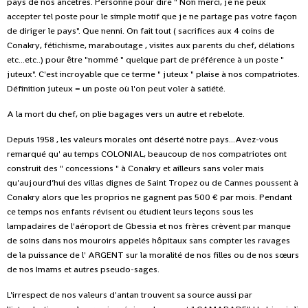
pays de nos ancêtres. Personne pour dire " Non merci, je ne peux
accepter tel poste pour le simple motif que je ne partage pas votre façon
de diriger le pays". Que nenni. On fait tout ( sacrifices aux 4 coins de
Conakry, fétichisme, maraboutage , visites aux parents du chef, délations
etc...etc..) pour être "nommé " quelque part de préférence à un poste "
juteux". C'est incroyable que ce terme " juteux " plaise à nos compatriotes.
Définition juteux = un poste où l'on peut voler à satiété.
A la mort du chef, on plie bagages vers un autre et rebelote.
Depuis 1958 , les valeurs morales ont déserté notre pays...Avez-vous
remarqué qu' au temps COLONIAL, beaucoup de nos compatriotes ont
construit des " concessions " à Conakry et ailleurs sans voler mais
qu'aujourd’hui des villas dignes de Saint Tropez ou de Cannes poussent à
Conakry alors que les proprios ne gagnent pas 500 € par mois. Pendant
ce temps nos enfants révisent ou étudient leurs leçons sous les
lampadaires de l'aéroport de Gbessia et nos frères crèvent par manque
de soins dans nos mouroirs appelés hôpitaux sans compter les ravages
de la puissance de l' ARGENT sur la moralité de nos filles ou de nos sœurs
de nos Imams et autres pseudo-sages.
L'irrespect de nos valeurs d'antan trouvent sa source aussi par