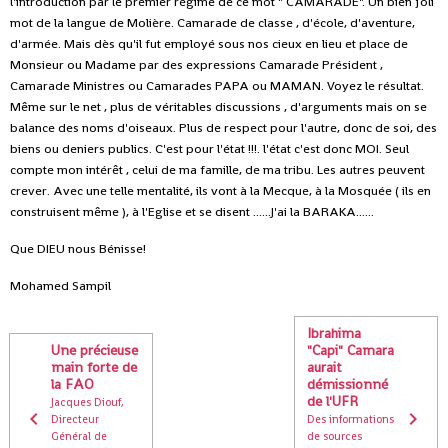
l'introduction par le premier régime de ce mot " CAMARADE". Un bien joli
mot de la langue de Molière. Camarade de classe , d'école, d'aventure,
d'armée. Mais dès qu'il fut employé sous nos cieux en lieu et place de
Monsieur ou Madame par des expressions Camarade Président ,
Camarade Ministres ou Camarades PAPA ou MAMAN. Voyez le résultat.
Même sur le net , plus de véritables discussions , d'arguments mais on se
balance des noms d'oiseaux. Plus de respect pour l'autre, donc de soi, des
biens ou deniers publics. C'est pour l'état !!!. l'état c'est donc MOI. Seul
compte mon intérêt , celui de ma famille, de ma tribu. Les autres peuvent
crever. Avec une telle mentalité, ils vont à la Mecque, à la Mosquée ( ils en
construisent même ), à l'Eglise et se disent ......J'ai la BARAKA......
Que DIEU nous Bénisse!
Mohamed Sampil
Ibrahima
Une précieuse
"Capi" Camara
main forte de
aurait
la FAO
démissionné
de l'UFR
Jacques Diouf,
Directeur
Des informations
Général de
de sources