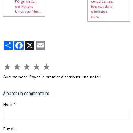
l’Organisation
concordantes,
des Nations
font état de la
Unies pour l&rs...
démission,
du se...
Partager
Facebook
X
Email
★
★
★
★
★
Aucune note. Soyez le premier à attribuer une note !
Ajouter un commentaire
Nom
E-mail