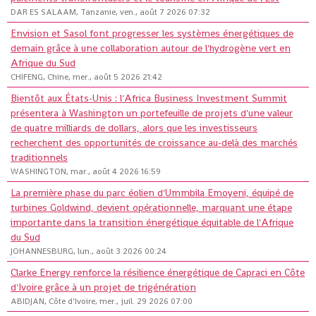
DAR ES SALAAM, Tanzanie, ven., août 7 2026 07:32
Envision et Sasol font progresser les systèmes énergétiques de
demain grâce à une collaboration autour de l'hydrogène vert en
Afrique du Sud
CHIFENG, Chine, mer., août 5 2026 21:42
Bientôt aux États-Unis : l'Africa Business Investment Summit
présentera à Washington un portefeuille de projets d'une valeur
de quatre milliards de dollars, alors que les investisseurs
recherchent des opportunités de croissance au-delà des marchés
traditionnels
WASHINGTON, mar., août 4 2026 16:59
La première phase du parc éolien d'Ummbila Emoyeni, équipé de
turbines Goldwind, devient opérationnelle, marquant une étape
importante dans la transition énergétique équitable de l'Afrique
du Sud
JOHANNESBURG, lun., août 3 2026 00:24
Clarke Energy renforce la résilience énergétique de Capraci en Côte
d'Ivoire grâce à un projet de trigénération
ABIDJAN, Côte d'Ivoire, mer., juil. 29 2026 07:00