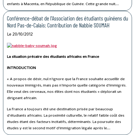
enfants à Macenta, en République de Guinée.
Cette grande nuit
africaine de l'ONG AMEG aura lieu, de 20h à l'aube, à la SALLE
GEORGES POLITZER au 14, rue Georges Politzer, 93120 la
Conférence-débat de l'Association des étudiants guinéens du
COURNEUVE.
Nord Pas-de-Calais: Contribution de Nabbie SOUMAH
Le 20/10/2012
La situation précaire des étudiants africains en France
INTRODUCTION
« A propos de désir, nul n'ignore que la France souhaite accueillir de
nouveaux immigrés, mais pas n'importe quelle catégorie d'immigrés.
Elle veut des cerveaux, nos élites dont nos étudiants » déplorait un
dirigeant africain.
La France a toujours été une destination prisée par beaucoup
d'étudiants africains. La proximité culturelle, le relatif faible coût des
études étant des facteurs incitatifs, déterminants. La poursuite des
études y est le second motif d'immigration légale après le
regroupement familial.