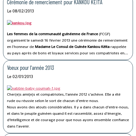
Cérémonie de remerciement pour KANKOU KEITA
Le 08/02/2013
Les femmes de la communauté guinéenne de France
(FCGF)
organisent le samedi
16 février 2013
une cérémonie de remerciement
en l'honneur de
Madame Le Consul de Guinée Kankou Kéita
rappelée
au pays après de bons et loyaux services pour ses compatriotes en
France et à l'égard de son Etat.
Tout au long de séjour en France, elle
s'est singularisée par sa disponibilité, son esprit de solidarité, sa
Voeux pour l'année 2013
gentillesse, sa courtoisie, en somme par sa dimension humaine
Le 02/01/2013
notamment lors des événements familiaux malheureux ou de
réjouissance touchant ses compatriotes.
Cher(e)s ami(e)s et compatriotes, l’année 2012 s’achève. Elle a été
rude ou réussie selon le sort de chacun d’entre-nous.
Nous avons des atouts considérables. Il y a dans chacun d’entre-nous,
et dans le peuple guinéen quand il est rassemblé, assez d’énergie,
d’intelligence et de courage pour que nous ayons ensemble confiance
dans l’avenir.