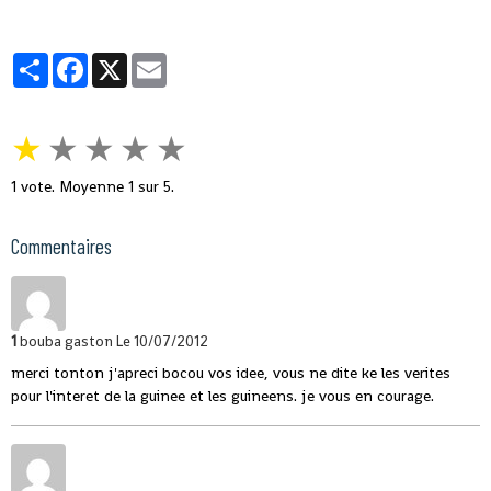
Partager
Facebook
X
Email
★
★
★
★
★
1
vote. Moyenne
1
sur 5.
Commentaires
1
bouba gaston
Le 10/07/2012
merci tonton j'apreci bocou vos idee, vous ne dite ke les verites
pour l'interet de la guinee et les guineens. je vous en courage.