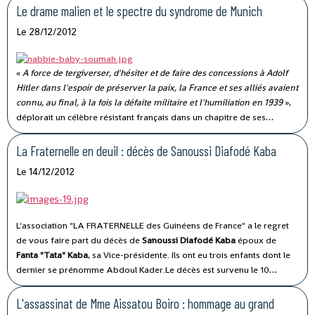
Le drame malien et le spectre du syndrome de Munich
Le 28/12/2012
«
A force de tergiverser, d'hésiter et de faire des concessions à Adolf
Hitler dans l'espoir de préserver la paix, la France et ses alliés avaient
connu, au final, à la fois la défaite militaire et l'humiliation en 1939
»,
déplorait un célèbre résistant français dans un chapitre de ses
mémoires consacré à la Seconde guerre mondiale.
La Fraternelle en deuil : décès de Sanoussi Diafodé Kaba
Le 14/12/2012
L'association "LA FRATERNELLE des Guinéens de France" a le regret
de vous faire part du décès de
Sanoussi Diafodé Kaba
époux de
Fanta "Tata" Kaba
, sa Vice-présidente.
Ils ont eu trois enfants dont le
dernier se prénomme Abdoul Kader.
Le décès est survenu le 10
décembre dernier à Bamako (Mali) où le couple s'était retrouvé.
L'assassinat de Mme Aissatou Boiro : hommage au grand