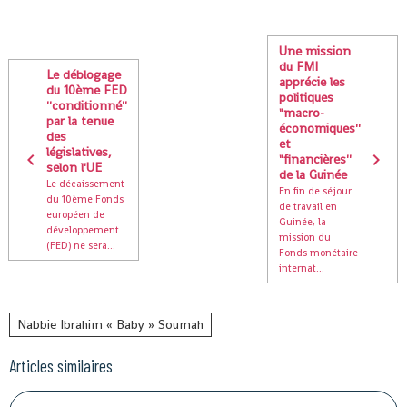
Une mission
du FMI
Le déblogage
apprécie les
du 10ème FED
politiques
''conditionné''
"macro-
par la tenue
économiques''
des
et
législatives,
"financières''
selon l'UE
de la Guinée
Le décaissement
En fin de séjour
du 10ème Fonds
de travail en
européen de
Guinée, la
développement
mission du
(FED) ne sera...
Fonds monétaire
internat...
Nabbie Ibrahim « Baby » Soumah
Articles similaires