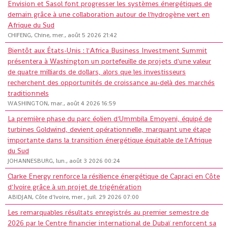
Envision et Sasol font progresser les systèmes énergétiques de
demain grâce à une collaboration autour de l'hydrogène vert en
Afrique du Sud
CHIFENG, Chine, mer., août 5 2026 21:42
Bientôt aux États-Unis : l'Africa Business Investment Summit
présentera à Washington un portefeuille de projets d'une valeur
de quatre milliards de dollars, alors que les investisseurs
recherchent des opportunités de croissance au-delà des marchés
traditionnels
WASHINGTON, mar., août 4 2026 16:59
La première phase du parc éolien d'Ummbila Emoyeni, équipé de
turbines Goldwind, devient opérationnelle, marquant une étape
importante dans la transition énergétique équitable de l'Afrique
du Sud
JOHANNESBURG, lun., août 3 2026 00:24
Clarke Energy renforce la résilience énergétique de Capraci en Côte
d'Ivoire grâce à un projet de trigénération
ABIDJAN, Côte d'Ivoire, mer., juil. 29 2026 07:00
Les remarquables résultats enregistrés au premier semestre de
2026 par le Centre financier international de Dubaï renforcent sa