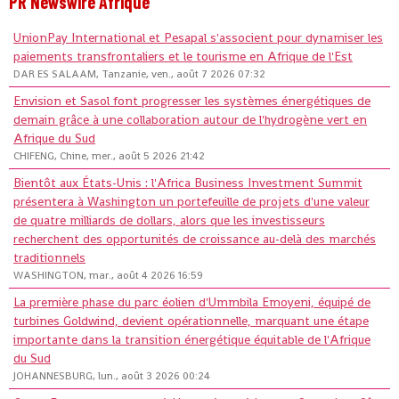
PR Newswire Afrique
UnionPay International et Pesapal s'associent pour dynamiser les
paiements transfrontaliers et le tourisme en Afrique de l'Est
DAR ES SALAAM, Tanzanie, ven., août 7 2026 07:32
Envision et Sasol font progresser les systèmes énergétiques de
demain grâce à une collaboration autour de l'hydrogène vert en
Afrique du Sud
CHIFENG, Chine, mer., août 5 2026 21:42
Bientôt aux États-Unis : l'Africa Business Investment Summit
présentera à Washington un portefeuille de projets d'une valeur
de quatre milliards de dollars, alors que les investisseurs
recherchent des opportunités de croissance au-delà des marchés
traditionnels
WASHINGTON, mar., août 4 2026 16:59
La première phase du parc éolien d'Ummbila Emoyeni, équipé de
turbines Goldwind, devient opérationnelle, marquant une étape
importante dans la transition énergétique équitable de l'Afrique
du Sud
JOHANNESBURG, lun., août 3 2026 00:24