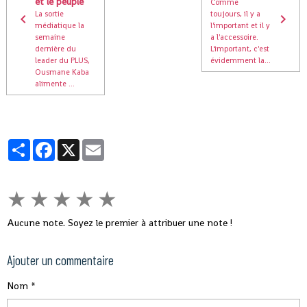
et le peuple
Comme
La sortie
toujours, il y a
médiatique la
l'important et il y
semaine
a l'accessoire.
dernière du
L'important, c'est
leader du PLUS,
évidemment la...
Ousmane Kaba
alimente ...
Partager
Facebook
X
Email
★
★
★
★
★
Aucune note. Soyez le premier à attribuer une note !
Ajouter un commentaire
Nom