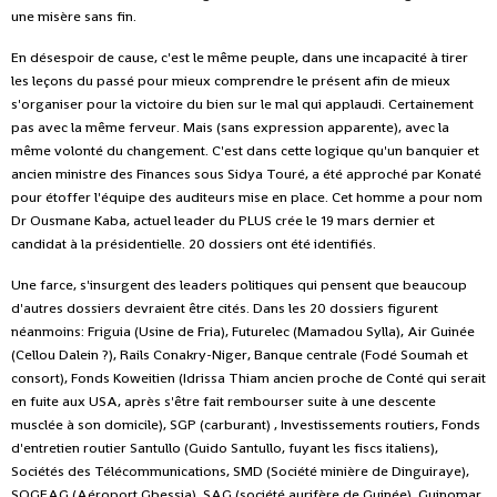
une misère sans fin.
En désespoir de cause, c'est le même peuple, dans une incapacité à tirer
les leçons du passé pour mieux comprendre le présent afin de mieux
s'organiser pour la victoire du bien sur le mal qui applaudi. Certainement
pas avec la même ferveur. Mais (sans expression apparente), avec la
même volonté du changement. C'est dans cette logique qu'un banquier et
ancien ministre des Finances sous Sidya Touré, a été approché par Konaté
pour étoffer l'équipe des auditeurs mise en place. Cet homme a pour nom
Dr Ousmane Kaba, actuel leader du PLUS crée le 19 mars dernier et
candidat à la présidentielle. 20 dossiers ont été identifiés.
Une farce, s'insurgent des leaders politiques qui pensent que beaucoup
d'autres dossiers devraient être cités. Dans les 20 dossiers figurent
néanmoins: Friguia (Usine de Fria), Futurelec (Mamadou Sylla), Air Guinée
(Cellou Dalein ?), Rails Conakry-Niger, Banque centrale (Fodé Soumah et
consort), Fonds Koweitien (Idrissa Thiam ancien proche de Conté qui serait
en fuite aux USA, après s'être fait rembourser suite à une descente
musclée à son domicile), SGP (carburant) , Investissements routiers, Fonds
d'entretien routier Santullo (Guido Santullo, fuyant les fiscs italiens),
Sociétés des Télécommunications, SMD (Société minière de Dinguiraye),
SOGEAG (Aéroport Gbessia), SAG (société aurifère de Guinée), Guinomar,