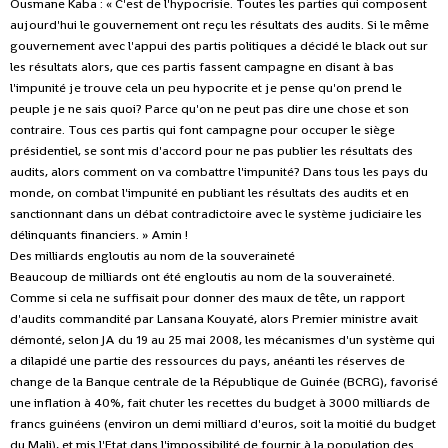
Ousmane Kaba : « C'est de l'hypocrisie. Toutes les parties qui composent
aujourd'hui le gouvernement ont reçu les résultats des audits. Si le même
gouvernement avec l'appui des partis politiques a décidé le black out sur
les résultats alors, que ces partis fassent campagne en disant à bas
l'impunité je trouve cela un peu hypocrite et je pense qu'on prend le
peuple je ne sais quoi? Parce qu'on ne peut pas dire une chose et son
contraire. Tous ces partis qui font campagne pour occuper le siège
présidentiel, se sont mis d'accord pour ne pas publier les résultats des
audits, alors comment on va combattre l'impunité? Dans tous les pays du
monde, on combat l'impunité en publiant les résultats des audits et en
sanctionnant dans un débat contradictoire avec le système judiciaire les
délinquants financiers. » Amin !
Des milliards engloutis au nom de la souveraineté
Beaucoup de milliards ont été engloutis au nom de la souveraineté.
Comme si cela ne suffisait pour donner des maux de tête, un rapport
d'audits commandité par Lansana Kouyaté, alors Premier ministre avait
démonté, selon JA du 19 au 25 mai 2008, les mécanismes d'un système qui
a dilapidé une partie des ressources du pays, anéanti les réserves de
change de la Banque centrale de la République de Guinée (BCRG), favorisé
une inflation à 40%, fait chuter les recettes du budget à 3000 milliards de
francs guinéens (environ un demi milliard d'euros, soit la moitié du budget
du Mali), et mis l'Etat dans l'impossibilité de fournir à la population des