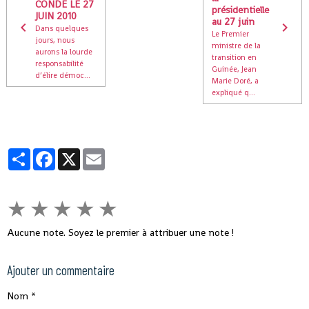
CONDE LE 27
présidentielle
JUIN 2010
au 27 juin
Dans quelques
Le Premier
jours, nous
ministre de la
aurons la lourde
transition en
responsabilité
Guinée, Jean
d’élire démoc...
Marie Doré, a
expliqué q...
Partager
Facebook
X
Email
★
★
★
★
★
Aucune note. Soyez le premier à attribuer une note !
Ajouter un commentaire
Nom