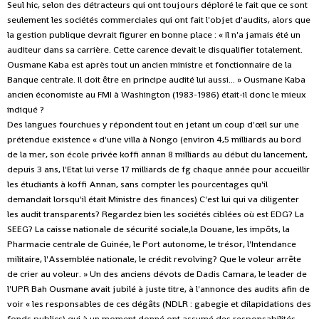
Seul hic, selon des détracteurs qui ont toujours déploré le fait que ce sont
seulement les sociétés commerciales qui ont fait l'objet d'audits, alors que
la gestion publique devrait figurer en bonne place : « Il n'a jamais été un
auditeur dans sa carrière. Cette carence devait le disqualifier totalement.
Ousmane Kaba est après tout un ancien ministre et fonctionnaire de la
Banque centrale. Il doit être en principe audité lui aussi... » Ousmane Kaba
ancien économiste au FMI à Washington (1983-1986) était-il donc le mieux
indiqué ?
Des langues fourchues y répondent tout en jetant un coup d'œil sur une
prétendue existence « d'une villa à Nongo (environ 4,5 milliards au bord
de la mer, son école privée koffi annan 8 milliards au début du lancement,
depuis 3 ans, l'Etat lui verse 17 milliards de fg chaque année pour accueillir
les étudiants à koffi Annan, sans compter les pourcentages qu'il
demandait lorsqu'il était Ministre des finances) C'est lui qui va diligenter
les audit transparents? Regardez bien les sociétés ciblées où est EDG? La
SEEG? La caisse nationale de sécurité sociale,la Douane, les impôts, la
Pharmacie centrale de Guinée, le Port autonome, le trésor, l'Intendance
militaire, l'Assemblée nationale, le crédit revolving? Que le voleur arrête
de crier au voleur. » Un des anciens dévots de Dadis Camara, le leader de
l'UPR Bah Ousmane avait jubilé à juste titre, à l'annonce des audits afin de
voir « les responsables de ces dégâts (NDLR : gabegie et dilapidations des
fonds publics) qui à un moment donné ont assumé des responsabilités,