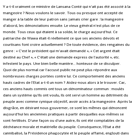
Y a-t-il vraiment ce ministre de Lansana Conté qui n'ait pas été associé à la
mangeoire ? Nous voulons le savoir. Tous ou presque ont accepté de
manger à la table de leur patron sans jamais crier gare : la mangeoire
d'abord, les dénonciations ensuite. Le vieux général n'est plus de ce
monde. Tous ceux qui étaient à sa solde, le charge aujourd'hui. Ce
patriarche de Wawa était-il réellement ce que ses anciens dévots et
courtisans font croire actuellement ? De toute évidence, des rengaines du
genre : « C'est le président qui m'avait demandé », « Cet argent était
destiné au Chef », « C'était une demande express de l'autorité », etc.
infestent le pays. Une bien belle manière... honteuse de se disculper.
Quoi de plus normal car l'accusé public ne peut plus répondre aux
nombreuses charges portées contre lui. Ce comportement des anciens
hauts cadres de l'Etat a-t-il un nom ? Aidez-nous alors à le trouver. Car,
ces anciens hauts commis ont tous un dénominateur commun : moulés
dans un système qu'ils ont voulu, ils ont servi un homme au détriment du
peuple avec comme cynique objectif, avoir accès à la mangeoire. Après la
disgrâce, en désirant nous gouverner, ce sont les mêmes qui dénoncent
aujourd'hui les anciennes pratiques à partir desquelles eux-mêmes se
sont fertilisés. D'une façon ou d'une autre, ils ont été comptables de la
déchéance morale et matérielle du peuple. Conséquence, l'Etat a été
cannibalisé, la Présidence phagocytée et le peuple affamé, englouti dans