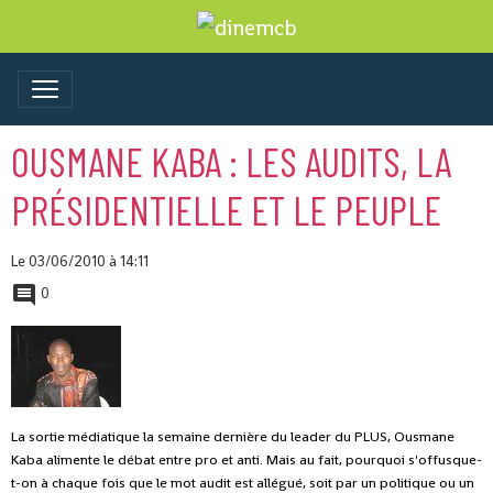
OUSMANE KABA : LES AUDITS, LA
PRÉSIDENTIELLE ET LE PEUPLE
Le 03/06/2010
à 14:11
0
La sortie médiatique la semaine dernière du leader du PLUS, Ousmane
Kaba alimente le débat entre pro et anti. Mais au fait, pourquoi s'offusque-
t-on à chaque fois que le mot audit est allégué, soit par un politique ou un