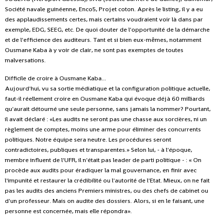
Société navale guinéenne, Enco5, Projet coton. Après le listing, il y a eu
des applaudissements certes, mais certains voudraient voir là dans par
exemple, EDG, SEEG, etc. De quoi douter de l'opportunité de la démarche
et de l'efficience des auditeurs. Tant et si bien eux-mêmes, notamment
Ousmane Kaba à y voir de clair, ne sont pas exemptes de toutes
malversations.
Difficile de croire à Ousmane Kaba...
Aujourd'hui, vu sa sortie médiatique et la configuration politique actuelle,
faut-il réellement croire en Ousmane Kaba qui évoque déjà 60 milliards
qu'aurait détourné une seule personne, sans jamais la nommer? Pourtant,
il avait déclaré : «Les audits ne seront pas une chasse aux sorcières, ni un
règlement de comptes, moins une arme pour éliminer des concurrents
politiques. Notre équipe sera neutre. Les procédures seront
contradictoires, publiques et transparentes.» Selon lui, - à l'époque,
membre influent de l'UFR, il n'était pas leader de parti politique - : « On
procède aux audits pour éradiquer la mal gouvernance, en finir avec
l'impunité et restaurer la crédibilité ou l'autorité de l'Etat. Mieux, on ne fait
pas les audits des anciens Premiers ministres, ou des chefs de cabinet ou
d'un professeur. Mais on audite des dossiers. Alors, si en le faisant, une
personne est concernée, mais elle répondra».