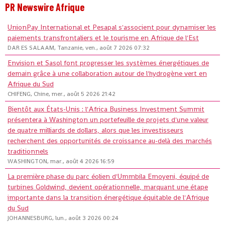
PR Newswire Afrique
UnionPay International et Pesapal s'associent pour dynamiser les
paiements transfrontaliers et le tourisme en Afrique de l'Est
DAR ES SALAAM, Tanzanie, ven., août 7 2026 07:32
Envision et Sasol font progresser les systèmes énergétiques de
demain grâce à une collaboration autour de l'hydrogène vert en
Afrique du Sud
CHIFENG, Chine, mer., août 5 2026 21:42
Bientôt aux États-Unis : l'Africa Business Investment Summit
présentera à Washington un portefeuille de projets d'une valeur
de quatre milliards de dollars, alors que les investisseurs
recherchent des opportunités de croissance au-delà des marchés
traditionnels
WASHINGTON, mar., août 4 2026 16:59
La première phase du parc éolien d'Ummbila Emoyeni, équipé de
turbines Goldwind, devient opérationnelle, marquant une étape
importante dans la transition énergétique équitable de l'Afrique
du Sud
JOHANNESBURG, lun., août 3 2026 00:24