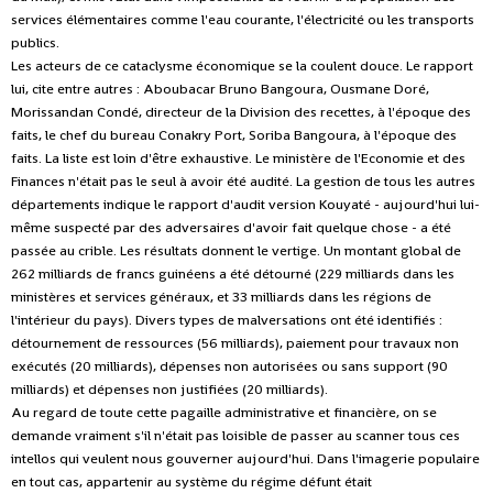
services élémentaires comme l'eau courante, l'électricité ou les transports
publics.
Les acteurs de ce cataclysme économique se la coulent douce. Le rapport
lui, cite entre autres : Aboubacar Bruno Bangoura, Ousmane Doré,
Morissandan Condé, directeur de la Division des recettes, à l'époque des
faits, le chef du bureau Conakry Port, Soriba Bangoura, à l'époque des
faits. La liste est loin d'être exhaustive. Le ministère de l'Economie et des
Finances n'était pas le seul à avoir été audité. La gestion de tous les autres
départements indique le rapport d'audit version Kouyaté - aujourd'hui lui-
même suspecté par des adversaires d'avoir fait quelque chose - a été
passée au crible. Les résultats donnent le vertige. Un montant global de
262 milliards de francs guinéens a été détourné (229 milliards dans les
ministères et services généraux, et 33 milliards dans les régions de
l'intérieur du pays). Divers types de malversations ont été identifiés :
détournement de ressources (56 milliards), paiement pour travaux non
exécutés (20 milliards), dépenses non autorisées ou sans support (90
milliards) et dépenses non justifiées (20 milliards).
Au regard de toute cette pagaille administrative et financière, on se
demande vraiment s'il n'était pas loisible de passer au scanner tous ces
intellos qui veulent nous gouverner aujourd'hui. Dans l'imagerie populaire
en tout cas, appartenir au système du régime défunt était