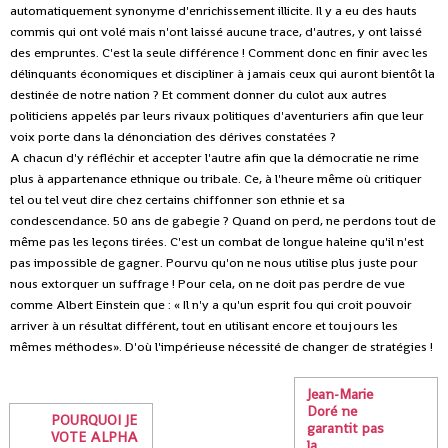
automatiquement synonyme d'enrichissement illicite. Il y a eu des hauts
commis qui ont volé mais n'ont laissé aucune trace, d'autres, y ont laissé
des empruntes. C'est la seule différence ! Comment donc en finir avec les
délinquants économiques et discipliner à jamais ceux qui auront bientôt la
destinée de notre nation ? Et comment donner du culot aux autres
politiciens appelés par leurs rivaux politiques d'aventuriers afin que leur
voix porte dans la dénonciation des dérives constatées ?
A chacun d'y réfléchir et accepter l'autre afin que la démocratie ne rime
plus à appartenance ethnique ou tribale. Ce, à l'heure même où critiquer
tel ou tel veut dire chez certains chiffonner son ethnie et sa
condescendance. 50 ans de gabegie ? Quand on perd, ne perdons tout de
même pas les leçons tirées. C'est un combat de longue haleine qu'il n'est
pas impossible de gagner. Pourvu qu'on ne nous utilise plus juste pour
nous extorquer un suffrage ! Pour cela, on ne doit pas perdre de vue
comme Albert Einstein que : « Il n'y a qu'un esprit fou qui croit pouvoir
arriver à un résultat différent, tout en utilisant encore et toujours les
mêmes méthodes». D'où l'impérieuse nécessité de changer de stratégies !
Jean-Marie
Doré ne
POURQUOI JE
garantit pas
VOTE ALPHA
la