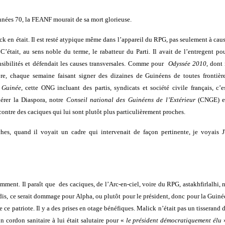
 années 70, la FEANF mourait de sa mort glorieuse.
ck en était. Il est resté atypique même dans l’appareil du RPG, pas seulement à cau
 C’était, au sens noble du terme, le rabatteur du Parti. Il avait de l’entregent po
ensibilités et défendait les causes transversales. Comme pour
Odyssée 2010
, dont 
mbre, chaque semaine faisant signer des dizaines de Guinéens de toutes frontièr
é Guinée
, cette ONG incluant des partis, syndicats et société civile français, c’e
dérer la Diaspora, notre
Conseil national des Guinéens de
l’Extérieur
(CNGE) e
ntre des caciques qui lui sont plutôt plus particulièrement proches.
ches, quand il voyait un cadre qui intervenait de façon pertinente, je voyais 
emment. Il paraît que des caciques, de l’Arc-en-ciel, voire du RPG, astakhfirlalhi, 
 dis, ce serait dommage pour Alpha, ou plutôt pour le président, donc pour la Guiné
 de ce patriote. Il y a des prises en otage bénéfiques. Malick n’était pas un tisserand 
n cordon sanitaire à lui était salutaire pour «
le président démocratiquement élu