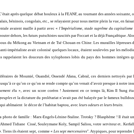
 C’était après quelque débat houleux à la FEANF, au tournant des années soixante, 
ais, béninois, congolais, etc., se relayaient pour nous mettre plein la vue, en faisa
entale avaient maille à partir avec «
l’Impérialisme, stade suprême du
capitalisme
outer dehors, les futurs putschistes suscités par Foccart et la déjà Françafrique. Alo
mbous du Mékong au Vietnam et de Tsé Chouan en Chine. Les murailles lépreuses 
anti-impérialiste avait colonisé quelques locaux, étaient soulevées par les mélodi
us rappelaient les douceurs des xylophones lobis du pays des hommes intègres q
riféraires de Moumié, Ouandié, Ossendé Afana, Cabral, ces derniers nettoyés par 
jusqu’à ce qu’on ce qu’on se rende compte qu’on venait d’avoir presque à notre ins
uement élu
», avec un score coréen ! Justement en ce temps là, Kim Il Sung éta
 peuples
et la dictature du prolétariat n’avait pas été balayée par le fameux bulldoz
 qui abîmaient le décor de l’habitat baptou, avec
leurs odeurs et leurs bruits
.
la photo de famille : Marx-Engels-Lénine-Staline. Trotsky ? Blasphème ! Il était u
 Ahmed Tidiane Cissé, Souleymane Koly, Sampil Saliou, votre serviteur et.. Kerfal
b
. Tiens ils étaient sept, comme «
Les sept mercenaires
". Atypiques, pour reprendre 