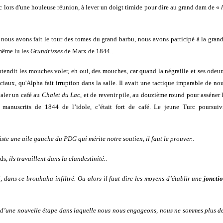
 lors d'une houleuse réunion, à lever un doigt timide pour dire au grand dam de «
 nous avons fait le tour des tomes du grand barbu, nous avons participé à la gran
 même lu les
Grundrisses
de Marx de 1844..
endit les mouches voler, eh oui, des mouches, car quand la négraille et ses odeur
iaux, qu'Alpha fait irruption dans la salle. Il avait une tactique imparable de no
avaler un café au
Chalet du Lac
, et de revenir pile, au douzième round pour asséner 
 manuscrits de 1844 de l’idole, c’était fort de café. Le jeune Turc poursuiv
xiste une aile gauche du PDG qui mérite notre soutien, il faut le prouver..
nds,
ils travaillent dans la
clandestinité..
i, dans ce brouhaha infiltré. Ou alors il faut dire les moyens d’établir une
joncti
à d’une nouvelle étape dans
laquelle nous nous engageons, nous ne sommes plus d