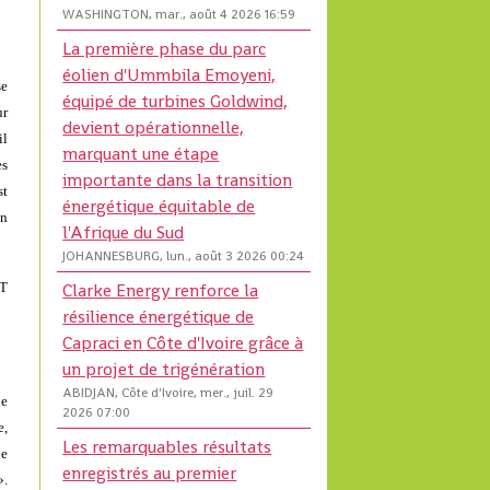
WASHINGTON, mar., août 4 2026 16:59
La première phase du parc
éolien d'Ummbila Emoyeni,
se
équipé de turbines Goldwind,
ur
devient opérationnelle,
il
marquant une étape
es
importante dans la transition
st
énergétique équitable de
n
l'Afrique du Sud
JOHANNESBURG, lun., août 3 2026 00:24
Clarke Energy renforce la
JT
résilience énergétique de
Capraci en Côte d'Ivoire grâce à
un projet de trigénération
ABIDJAN, Côte d'Ivoire, mer., juil. 29
ne
2026 07:00
e,
Les remarquables résultats
de
enregistrés au premier
».