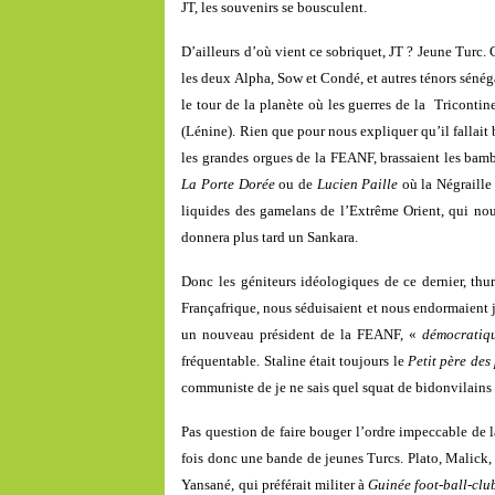
JT, les souvenirs se bousculent.
D’ailleurs d’où vient ce sobriquet, JT ? Jeune Turc.
les deux Alpha, Sow et Condé, et autres ténors sénégal
le tour de la planète où les guerres de la Tricontin
(Lénine). Rien que pour nous expliquer qu’il fallait b
les grandes orgues de la FEANF, brassaient les ba
La Porte Dorée
ou de
Lucien Paille
où la Négraille 
liquides des gamelans de l’Extrême Orient, qui no
donnera plus tard un Sankara.
Donc les géniteurs idéologiques de ce dernier, thu
Françafrique, nous séduisaient et nous endormaient 
un nouveau président de la FEANF, «
démocratiq
fréquentable. Staline était toujours le
Petit
père des
communiste de je ne sais quel squat de bidonvilains
Pas question de faire bouger l’ordre impeccable de 
fois donc une bande de jeunes Turcs. Plato, Malick,
Yansané, qui préférait militer à
Guinée foot-ball-clu