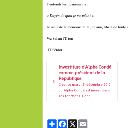
J’entends les ricanements :
« Doyen de quoi je me mêle ! »
Je mêle de la mémoire de JT, un ami, libéré de toute a
Wa Salam JT, ton
JT-Sénior
Investiture d'Alpha Condé
comme président de la
République
C'est ce mardi 21 décembre 2010
qu'Alpha Condé est investi dans
ses fonctions. L'opp...
Partager
Facebook
X
Email