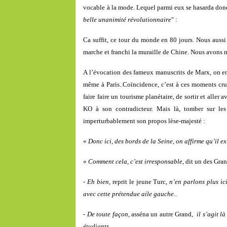
vocable à la mode. Lequel parmi eux se hasarda donc
belle unanimité révolutionnaire
" :
Ca suffit, ce tour du monde en 80 jours. Nous aussi
marche et franchi la muraille de Chine. Nous avons
A l’évocation des fameux manuscrits de Marx, on ent
même à Paris..Coïncidence, c’est à ces moments cruc
faire faire un tourisme planétaire, de sortir et aller 
KO à son contradicteur. Mais là, tomber sur les
imperturbablement son propos lèse-majesté :
«
Donc ici, des bords de la Seine, on affirme qu’il e
«
Comment cela, c’est irresponsable
, dit un des Gra
- Eh bien,
reprit le jeune Turc,
n’en parlons plus ic
avec cette prétendue aile
gauche
..
- De toute façon
, asséna un autre Grand,
il s’agit l
étudiants..