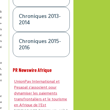
où
Chroniques 2013-
nt
2014
»
rs
de
Chroniques 2015-
es
2016
ui
la
u,
PR Newswire Afrique
it
er
UnionPay International et
Pesapal s'associent pour
dynamiser les paiements
ne
transfrontaliers et le tourisme
la
en Afrique de l'Est
le