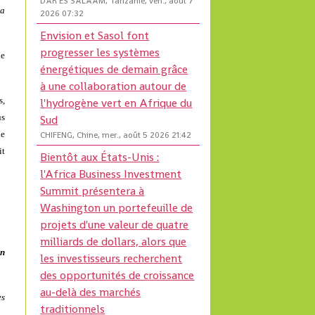
DAR ES SALAAM, Tanzanie, ven., août 7
la
2026 07:32
Envision et Sasol font
progresser les systèmes
de
énergétiques de demain grâce
à une collaboration autour de
s,
l'hydrogène vert en Afrique du
us
Sud
le
CHIFENG, Chine, mer., août 5 2026 21:42
it
Bientôt aux États-Unis :
l'Africa Business Investment
Summit présentera à
Washington un portefeuille de
projets d'une valeur de quatre
milliards de dollars, alors que
on
les investisseurs recherchent
des opportunités de croissance
au-delà des marchés
es
traditionnels