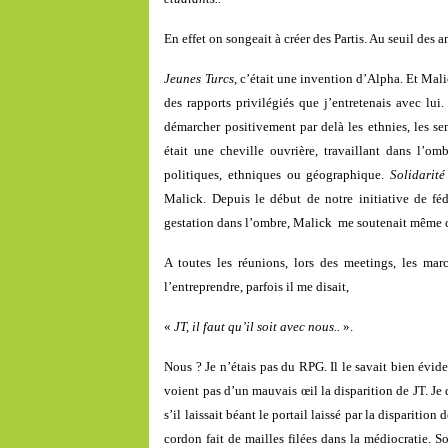
En effet on songeait à créer des Partis. Au seuil des
Jeunes Turcs
, c’était une invention d’Alpha. Et Mali
des rapports privilégiés que j’entretenais avec lui.
démarcher positivement par delà les ethnies, les s
était une cheville ouvrière, travaillant dans l’o
politiques, ethniques ou géographique.
Solidarit
Malick. Depuis le début de notre initiative de fé
gestation dans l’ombre, Malick me soutenait même co
A toutes les réunions, lors des meetings, les mar
l’entreprendre, parfois il me disait,
«
JT, il faut qu’il soit avec nous..
».
Nous ? Je n’étais pas du RPG. Il le savait bien évid
voient pas d’un mauvais œil la disparition de JT. Je
s’il laissait béant le portail laissé par la disparition
cordon fait de mailles filées dans la médiocratie. So