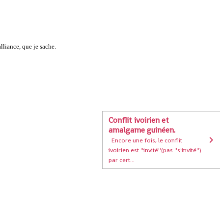
lliance, que je sache.
Conflit ivoirien et
amalgame guinéen.
Encore une fois, le conflit
ivoirien est ''invité''(pas ''s'invité'')
par cert...