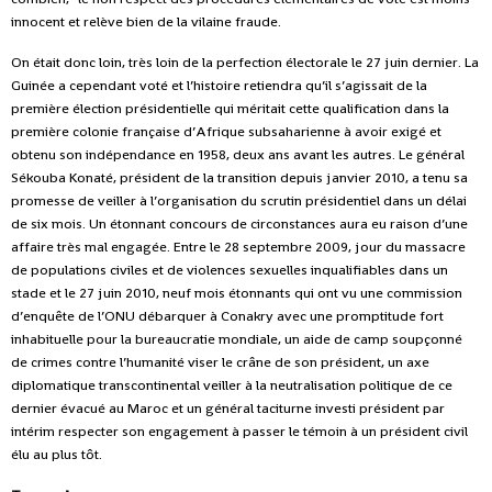
innocent et relève bien de la vilaine fraude.
On était donc loin, très loin de la perfection électorale le 27 juin dernier. La
Guinée a cependant voté et l’histoire retiendra qu’il s’agissait de la
première élection présidentielle qui méritait cette qualification dans la
première colonie française d’Afrique subsaharienne à avoir exigé et
obtenu son indépendance en 1958, deux ans avant les autres. Le général
Sékouba Konaté, président de la transition depuis janvier 2010, a tenu sa
promesse de veiller à l’organisation du scrutin présidentiel dans un délai
de six mois. Un étonnant concours de circonstances aura eu raison d’une
affaire très mal engagée. Entre le 28 septembre 2009, jour du massacre
de populations civiles et de violences sexuelles inqualifiables dans un
stade et le 27 juin 2010, neuf mois étonnants qui ont vu une commission
d’enquête de l’ONU débarquer à Conakry avec une promptitude fort
inhabituelle pour la bureaucratie mondiale, un aide de camp soupçonné
de crimes contre l’humanité viser le crâne de son président, un axe
diplomatique transcontinental veiller à la neutralisation politique de ce
dernier évacué au Maroc et un général taciturne investi président par
intérim respecter son engagement à passer le témoin à un président civil
élu au plus tôt.