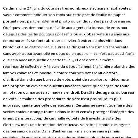
Ce dimanche 27 juin, du côté des très nombreux électeurs analphabètes,
savoir comment indiquer son choix sur cette grande feuille de papier
portant nom, parti, emblème et photo du candidat n’est pas chose aisée.
Quelques-uns demandent de l’aide aux agents du bureau de vote, aux
délégués des partis politiques présents ou aux observateurs gênés aux
entournures. Ils se font rabrouer et inviter à entrer au plus vite dans
l’isoloir et à se débrouiller. D’autres se dirigent vers l’urne transparente
sans avoir auparavant plié en deux ou en quatre, – ce n’est pas aussi facile
que cela avec un bulletin de cette taille -, et ont droit à la même
réprimande collective. À l’heure du dépouillement à la lumière blanche des
lampes chinoises en plastique coloré fournies dans le kit électoral
distribué dans chaque bureau de vote, point de surprise : on décompte
une proportion élevée de bulletins invalides parce que vierges de toute
annotation ou marqués au mauvais endroit. Du côté des agents du bureau
de vote, la maîtrise des procédures de vote n’est pas toujours plus
impressionnante que celle des électeurs. Certains ne savent que faire des
scellés couleur orange fournis dans le kit et censés protéger l’intégrité des
urnes. Dans beaucoup de cas, nulle volonté de travestir le vote des
électeurs, mais une formation défectueuse, voire inexistante, des agents
des bureaux de vote. Dans d’autres cas, - mais on ne saura jamais
combien,- le non respect des procédures élémentaires de vote est moins