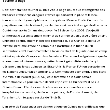
Tourner la page
L’objectif était de tourner au plus vite la page ubuesque et sanglante des
militaires et miliciens drogués et ivres qui faisaient la pluie et le beau
temps sous le régime éphémère du capitaine Moussa Dadis Camara. En
perpétrant un putsch attendu, ce dernier avait succédé au général Lansana
Conté mort après 24 ans de pouvoir le 22 décembre 2008. L’objectif
primordial d’assainissement minimal de l’armée est en passe d’être atteint.
L’histoire politiquement incorrecte retiendra que la Guinée le doit à un
criminel présumé, l’aide de camp qui a participé à la tuerie du 28
septembre 2009 avant d’attenter à la vie du chef de la junte dans un camp
militaire puis de s’évaporer dans la nature. Elle retiendra également que la
« communauté internationale », cette chose à géométrie variable qui
désigne dans le cas guinéen les États-Unis, la France, l’Union européenne,
les Nations unies, l’Union africaine, la Communauté économique des États
d’Afrique de l’Ouest (CEDEAO) et le fantôme de la Cour pénale
internationale-, a joué un rôle décisif et positif. La Guinée n’est pas la
Guinée-Bissau. Elle dispose de réserves exceptionnelles encore
inexploitées de bauxite, de fer et de pétrole, de l’or, du diamant, de
l’uranium... Un tel pays suscite de l’intérêt.
L’an zéro de l’apprentissage démocratique en Guinée ne signifie pas que