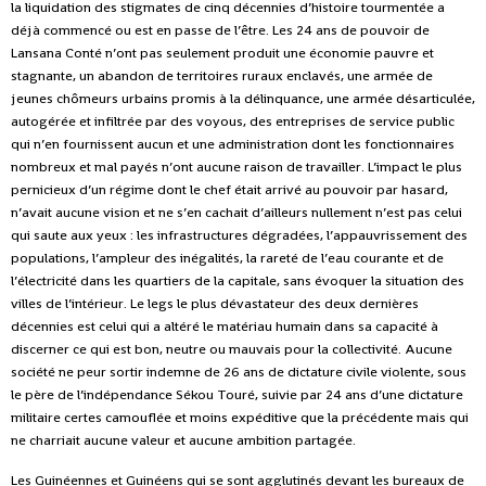
la liquidation des stigmates de cinq décennies d’histoire tourmentée a
déjà commencé ou est en passe de l’être. Les 24 ans de pouvoir de
Lansana Conté n’ont pas seulement produit une économie pauvre et
stagnante, un abandon de territoires ruraux enclavés, une armée de
jeunes chômeurs urbains promis à la délinquance, une armée désarticulée,
autogérée et infiltrée par des voyous, des entreprises de service public
qui n’en fournissent aucun et une administration dont les fonctionnaires
nombreux et mal payés n’ont aucune raison de travailler. L’impact le plus
pernicieux d’un régime dont le chef était arrivé au pouvoir par hasard,
n’avait aucune vision et ne s’en cachait d’ailleurs nullement n’est pas celui
qui saute aux yeux : les infrastructures dégradées, l’appauvrissement des
populations, l’ampleur des inégalités, la rareté de l’eau courante et de
l’électricité dans les quartiers de la capitale, sans évoquer la situation des
villes de l’intérieur. Le legs le plus dévastateur des deux dernières
décennies est celui qui a altéré le matériau humain dans sa capacité à
discerner ce qui est bon, neutre ou mauvais pour la collectivité. Aucune
société ne peur sortir indemne de 26 ans de dictature civile violente, sous
le père de l’indépendance Sékou Touré, suivie par 24 ans d’une dictature
militaire certes camouflée et moins expéditive que la précédente mais qui
ne charriait aucune valeur et aucune ambition partagée.
Les Guinéennes et Guinéens qui se sont agglutinés devant les bureaux de