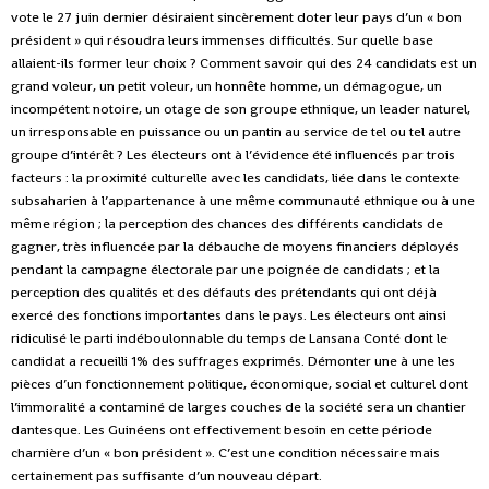
vote le 27 juin dernier désiraient sincèrement doter leur pays d’un « bon
président » qui résoudra leurs immenses difficultés. Sur quelle base
allaient-ils former leur choix ? Comment savoir qui des 24 candidats est un
grand voleur, un petit voleur, un honnête homme, un démagogue, un
incompétent notoire, un otage de son groupe ethnique, un leader naturel,
un irresponsable en puissance ou un pantin au service de tel ou tel autre
groupe d’intérêt ? Les électeurs ont à l’évidence été influencés par trois
facteurs : la proximité culturelle avec les candidats, liée dans le contexte
subsaharien à l’appartenance à une même communauté ethnique ou à une
même région ; la perception des chances des différents candidats de
gagner, très influencée par la débauche de moyens financiers déployés
pendant la campagne électorale par une poignée de candidats ; et la
perception des qualités et des défauts des prétendants qui ont déjà
exercé des fonctions importantes dans le pays. Les électeurs ont ainsi
ridiculisé le parti indéboulonnable du temps de Lansana Conté dont le
candidat a recueilli 1% des suffrages exprimés. Démonter une à une les
pièces d’un fonctionnement politique, économique, social et culturel dont
l’immoralité a contaminé de larges couches de la société sera un chantier
dantesque. Les Guinéens ont effectivement besoin en cette période
charnière d’un « bon président ». C’est une condition nécessaire mais
certainement pas suffisante d’un nouveau départ.