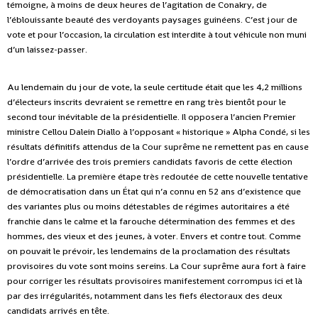
témoigne, à moins de deux heures de l’agitation de Conakry, de
l’éblouissante beauté des verdoyants paysages guinéens. C’est jour de
vote et pour l’occasion, la circulation est interdite à tout véhicule non muni
d’un laissez-passer.
Au lendemain du jour de vote, la seule certitude était que les 4,2 millions
d’électeurs inscrits devraient se remettre en rang très bientôt pour le
second tour inévitable de la présidentielle. Il opposera l’ancien Premier
ministre Cellou Dalein Diallo à l’opposant « historique » Alpha Condé, si les
résultats définitifs attendus de la Cour suprême ne remettent pas en cause
l’ordre d’arrivée des trois premiers candidats favoris de cette élection
présidentielle. La première étape très redoutée de cette nouvelle tentative
de démocratisation dans un État qui n’a connu en 52 ans d’existence que
des variantes plus ou moins détestables de régimes autoritaires a été
franchie dans le calme et la farouche détermination des femmes et des
hommes, des vieux et des jeunes, à voter. Envers et contre tout. Comme
on pouvait le prévoir, les lendemains de la proclamation des résultats
provisoires du vote sont moins sereins. La Cour suprême aura fort à faire
pour corriger les résultats provisoires manifestement corrompus ici et là
par des irrégularités, notamment dans les fiefs électoraux des deux
candidats arrivés en tête.