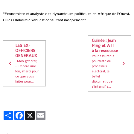
*Economiste et analyste des dynamiques politiques en Afrique de l’Ouest,
Gilles Olakounlé Yabi est consultant indépendant.
Guinée : Jean
LES EX-
Ping et ATT
OFFICIERS
à la rescousse
GENERAUX
Pour assurer la
Mon général;
poursuite du
- Encore une
processus
fois, merci pour
électoral, le
ce que vous
ballet
faites pour...
diplomatique
s’intensifie...
Partager
Facebook
X
Email