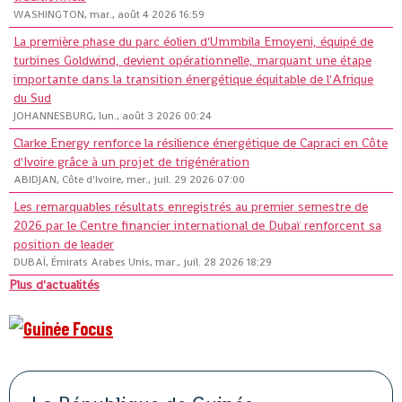
WASHINGTON, mar., août 4 2026 16:59
La première phase du parc éolien d'Ummbila Emoyeni, équipé de
turbines Goldwind, devient opérationnelle, marquant une étape
importante dans la transition énergétique équitable de l'Afrique
du Sud
JOHANNESBURG, lun., août 3 2026 00:24
Clarke Energy renforce la résilience énergétique de Capraci en Côte
d'Ivoire grâce à un projet de trigénération
ABIDJAN, Côte d'Ivoire, mer., juil. 29 2026 07:00
Les remarquables résultats enregistrés au premier semestre de
2026 par le Centre financier international de Dubaï renforcent sa
position de leader
DUBAÏ, Émirats Arabes Unis, mar., juil. 28 2026 18:29
Plus d'actualités