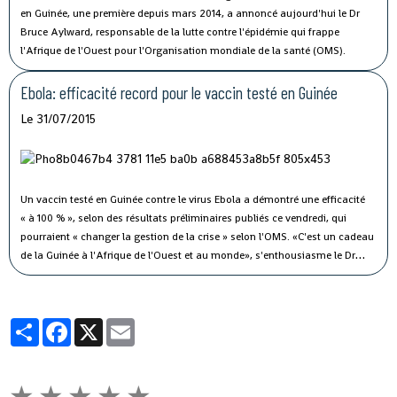
en Guinée, une première depuis mars 2014, a annoncé aujourd'hui le Dr
Bruce Aylward, responsable de la lutte contre l'épidémie qui frappe
l'Afrique de l'Ouest pour l'Organisation mondiale de la santé (OMS).
Ebola: efficacité record pour le vaccin testé en Guinée
Le 31/07/2015
Un vaccin testé en Guinée contre le virus Ebola a démontré une efficacité
« à 100 % », selon des résultats préliminaires publiés ce vendredi, qui
pourraient « changer la gestion de la crise » selon l'OMS.
«C'est un cadeau
de la Guinée à l'Afrique de l'Ouest et au monde», s'enthousiasme le Dr
Sakoba Keita, coordinateur national guinéen de la lutte contre le virus
Ebola.
Partager
Facebook
X
Email
★
★
★
★
★