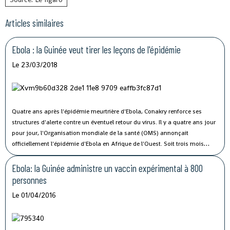
Articles similaires
Ebola : la Guinée veut tirer les leçons de l'épidémie
Le 23/03/2018
Quatre ans après l'épidémie meurtrière d'Ebola, Conakry renforce ses
structures d'alerte contre un éventuel retour du virus.
Il y a quatre ans jour
pour jour, l'Organisation mondiale de la santé (OMS) annonçait
officiellement l'épidémie d'Ebola en Afrique de l'Ouest. Soit trois mois
après la notification des premiers décès en Guinée. Depuis, la France a
apporté son aide à Conakry afin de pouvoir contrôler une nouvelle
Ebola: la Guinée administre un vaccin expérimental à 800
épidémie comparable avant qu'elle ne soit hors de tout contrôle, comme
personnes
ce fut le cas en 2014.
Le 01/04/2016