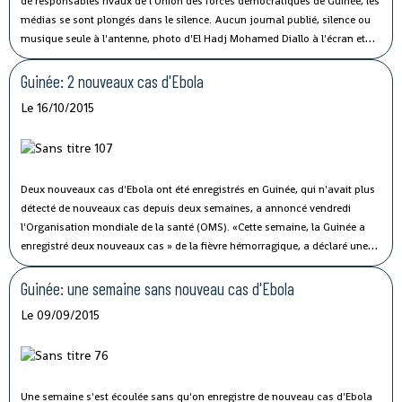
de responsables rivaux de l'Union des forces démocratiques de Guinée, les
médias se sont plongés dans le silence. Aucun journal publié, silence ou
musique seule à l'antenne, photo d'El Hadj Mohamed Diallo à l'écran et
sur les pages d'accueil de sites d'information: mardi en Guinée, les médias
ont respecté le mot d'ordre de «journée sans presse» en mémoire de ce
Guinée: 2 nouveaux cas d'Ebola
journaliste tué dans des heurts politiques.
Le 16/10/2015
Deux nouveaux cas d'Ebola ont été enregistrés en Guinée, qui n'avait plus
détecté de nouveaux cas depuis deux semaines, a annoncé vendredi
l'Organisation mondiale de la santé (OMS). «Cette semaine, la Guinée a
enregistré deux nouveaux cas » de la fièvre hémorragique, a déclaré une
porte-parole de l'OMS, Margaret Harris, lors d'un point de presse à Genève.
Guinée: une semaine sans nouveau cas d'Ebola
Le 09/09/2015
Une semaine s'est écoulée sans qu'on enregistre de nouveau cas d'Ebola