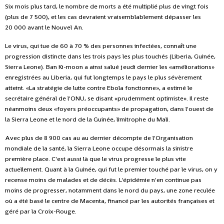
Six mois plus tard, le nombre de morts a été multiplié plus de vingt fois
(plus de 7 500), et les cas devraient vraisemblablement dépasser les
20 000 avant le Nouvel An.
Le virus, qui tue de 60 à 70 % des personnes infectées, connaît une
progression distincte dans les trois pays les plus touchés (Liberia, Guinée,
Sierra Leone). Ban Ki-moon a ainsi salué jeudi dernier les «améliorations»
enregistrées au Liberia, qui fut longtemps le pays le plus sévèrement
atteint. «La stratégie de lutte contre Ebola fonctionne», a estimé le
secrétaire général de l'ONU, se disant «prudemment optimiste». Il reste
néanmoins deux «foyers préoccupants» de propagation, dans l'ouest de
la Sierra Leone et le nord de la Guinée, limitrophe du Mali.
Avec plus de 8 900 cas au au dernier décompte de l'Organisation
mondiale de la santé, la Sierra Leone occupe désormais la sinistre
première place. C'est aussi là que le virus progresse le plus vite
actuellement. Quant à la Guinée, qui fut le premier touché par le virus, on y
recense moins de malades et de décès. L'épidémie n'en continue pas
moins de progresser, notamment dans le nord du pays, une zone reculée
où a été basé le centre de Macenta, financé par les autorités françaises et
géré par la Croix-Rouge.