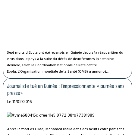
Sept morts d'Ebola ont été recensés en Guinée depuis la réapparition du
virus dans le pays à la suite du décès de deux femmes la semaine
dernière, selon la Coordination nationale de lutte contre
Ebola. L'Organisation mondiale de la Santé (OMS) a annoncé
officiellement mardi que l'épidémie d'Ebola en Afrique de l'Ouest ne
constituait plus une "urgence de santé publique de portée internationale",
Journaliste tué en Guinée : l'impressionnante «journée sans
malgré cette résurgence localisée, mettant ainsi fin à cette procédure
presse»
d'urgence décrétée en août 2014.
Le 11/02/2016
Après la mort d'El Hadj Mohamed Diallo dans des heurts entre partisans