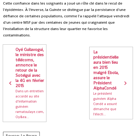
Cette confiance dans les soignants a joué un rôle clé dans le recul de
l'épidémie». À l'inverse, la Guinée se distingue par la persistance d'une
défiance de certaines populations, comme l'a rappelé l'attaque vendredi
d'un centre MSF par des centaines de jeunes qui craignaient que
l'installation de la structure dans leur quartier ne favorise les
contaminations.
Oyé Guilavogui,
La
le ministre des
présidentielle
télécoms,
aura bien lieu
annonce le
en 2015
retour de la
malgré Ebola,
Sotelgui avec
assure le
la 4G en février
Président
2015
AlphaCondé
Dans un entretien
Le président
accordé au site
guinéen Alpha
d’information
Condé a assuré
guinéen
dimanche que
ramatoulaye.com,
l'électi...
Oy&ea...
Source: Le figaro