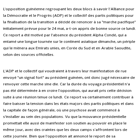
L'opposition guinéenne regroupant les deux blocs à savoir l'Alliance pour
la Démocratie et le Progrès (ADP) et le collectif des partis politiques pour
la finalisation de la transition a décidé de renoncer à sa "marche pacifique"
initialement prévue pour le 24 mai, a-t-on appris de bonne source ce lundi.
Ce report a été motivé par l'absence du président Alpha Condé, qui a
entamé une longue tournée sur le continent asiatique dimanche, un périple
qui le mènera aux Emirats unies, en Corée du Sud et en Arabie Saoudite,
selon des sources officielles.
L'ADP et le collectif qui voudraient à travers leur manifestation de rue
envoyé "un signal fort" au président guinéen, ont donc jugé nécessaire de
renvoyer cette marche sine die. Car la durée du voyage présidentiel n'a
pas été déterminée à en croire l'opposition, qui aurait pris cette décision
suite à une réunion tenue ce lundi.
Ce report va certainement contribuer à
faire baisser la tension dans les états majors des partis politiques et dans
la capitale de façon générale, où une psychose avait commencé à
s'installer au sein des populations.
Vu que la mouvance présidentielle
promettait elle aussi de manifester son soutien au pouvoir en place le
même jour, avec des craintes que les deux camps s'affrontent lors de
cette journée.
Bien que l'opposition ait annoncé le report de sa