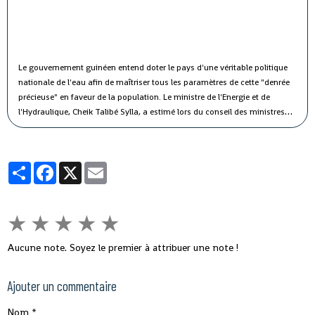
Le gouvernement guinéen entend doter le pays d'une véritable politique
nationale de l'eau afin de maîtriser tous les paramètres de cette "denrée
précieuse" en faveur de la population.
Le ministre de l'Energie et de
l'Hydraulique, Cheik Talibé Sylla, a estimé lors du conseil des ministres
jeudi que le "potentiel des ressources en eau du pays est estimé à 226
milliards de m3 par an, dont 154 milliards de m3 d'eau de surface et 72
milliards de m3 d'eau souterraine".
Partager
Facebook
X
Email
★
★
★
★
★
Aucune note. Soyez le premier à attribuer une note !
Ajouter un commentaire
Nom