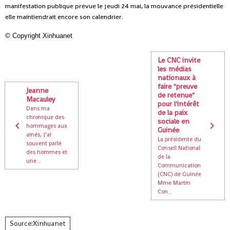
manifestation publique prévue le jeudi 24 mai, la mouvance présidentielle
elle maintiendrait encore son calendrier.
©
Copyright Xinhuanet
Le CNC invite
les médias
nationaux à
faire "preuve
Jeanne
de retenue"
Macauley
pour l'intérêt
Dans ma
de la paix
chronique des
sociale en
hommages aux
Guinée
ainés, j’ai
La présidente du
souvent parlé
Conseil National
des hommes et
de la
une...
Communication
(CNC) de Guinée
Mme Martin
Con...
Source:Xinhuanet