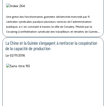
Une grève des fonctionnaires guinéens déclenchée mercredi par 11
centrales syndicales paralyse plusieurs services de l'administration
publique, a-t-on constaté à travers la ville de Conakry.
Pilotée par la
Cosatreg (confédération syndicale des travailleurs et retraités de Guinée)
et 10 centrales syndicales, la grève générale d'avertissement de 7 jours
vise à protester contre les mauvaises conditions de vie et de travail des
La Chine et la Guinée s'engagent à renforcer la coopération
fonctionnaires du secteur public.
de la capacité de production
Le 02/11/2016