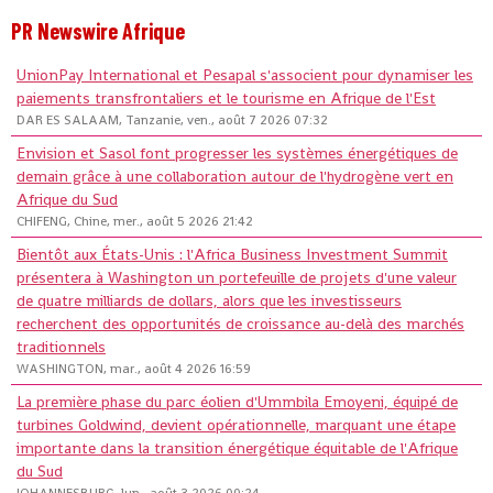
PR Newswire Afrique
UnionPay International et Pesapal s'associent pour dynamiser les
paiements transfrontaliers et le tourisme en Afrique de l'Est
DAR ES SALAAM, Tanzanie, ven., août 7 2026 07:32
Envision et Sasol font progresser les systèmes énergétiques de
demain grâce à une collaboration autour de l'hydrogène vert en
Afrique du Sud
CHIFENG, Chine, mer., août 5 2026 21:42
Bientôt aux États-Unis : l'Africa Business Investment Summit
présentera à Washington un portefeuille de projets d'une valeur
de quatre milliards de dollars, alors que les investisseurs
recherchent des opportunités de croissance au-delà des marchés
traditionnels
WASHINGTON, mar., août 4 2026 16:59
La première phase du parc éolien d'Ummbila Emoyeni, équipé de
turbines Goldwind, devient opérationnelle, marquant une étape
importante dans la transition énergétique équitable de l'Afrique
du Sud