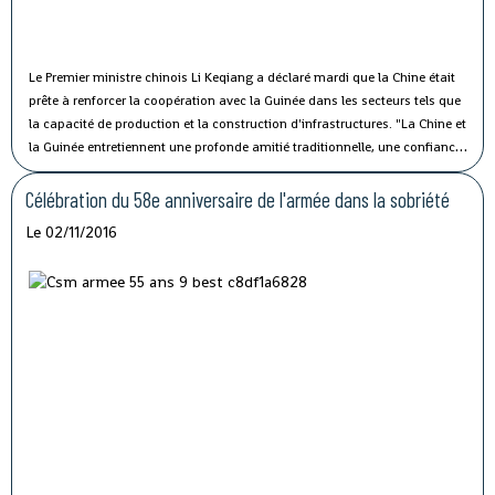
Le Premier ministre chinois Li Keqiang a déclaré mardi que la Chine était
prête à renforcer la coopération avec la Guinée dans les secteurs tels que
la capacité de production et la construction d'infrastructures.
"La Chine et
la Guinée entretiennent une profonde amitié traditionnelle, une confiance
politique solide et une coopération fructueuse", a affirmé M. Li lors de sa
rencontre avec le président guinéen Alpha Condé à Beijing.
Célébration du 58e anniversaire de l'armée dans la sobriété
Le 02/11/2016