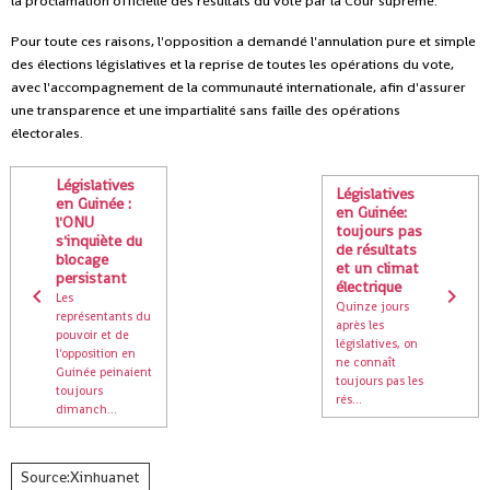
la proclamation officielle des résultats du vote par la Cour suprême.
Pour toute ces raisons, l'opposition a demandé l'annulation pure et simple
des élections législatives et la reprise de toutes les opérations du vote,
avec l'accompagnement de la communauté internationale, afin d'assurer
une transparence et une impartialité sans faille des opérations
électorales.
Législatives
Législatives
en Guinée :
en Guinée:
l'ONU
toujours pas
s'inquiète du
de résultats
blocage
et un climat
persistant
électrique
Les
Quinze jours
représentants du
après les
pouvoir et de
législatives, on
l'opposition en
ne connaît
Guinée peinaient
toujours pas les
toujours
rés...
dimanch...
Source:Xinhuanet