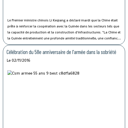
Le Premier ministre chinois Li Keqiang a déclaré mardi que la Chine était
prête à renforcer la coopération avec la Guinée dans les secteurs tels que
la capacité de production et la construction d'infrastructures.
"La Chine et
la Guinée entretiennent une profonde amitié traditionnelle, une confiance
politique solide et une coopération fructueuse", a affirmé M. Li lors de sa
rencontre avec le président guinéen Alpha Condé à Beijing.
Célébration du 58e anniversaire de l'armée dans la sobriété
Le 02/11/2016