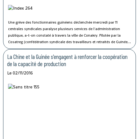
Une grève des fonctionnaires guinéens déclenchée mercredi par 11
centrales syndicales paralyse plusieurs services de l'administration
publique, a-t-on constaté à travers la ville de Conakry.
Pilotée par la
Cosatreg (confédération syndicale des travailleurs et retraités de Guinée)
et 10 centrales syndicales, la grève générale d'avertissement de 7 jours
vise à protester contre les mauvaises conditions de vie et de travail des
La Chine et la Guinée s'engagent à renforcer la coopération
fonctionnaires du secteur public.
de la capacité de production
Le 02/11/2016