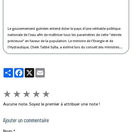
Le gouvernement guinéen entend doter le pays d'une véritable politique
nationale de l'eau afin de maîtriser tous les paramètres de cette "denrée
précieuse" en faveur de la population.
Le ministre de l'Energie et de
l'Hydraulique, Cheik Talibé Sylla, a estimé lors du conseil des ministres
jeudi que le "potentiel des ressources en eau du pays est estimé à 226
milliards de m3 par an, dont 154 milliards de m3 d'eau de surface et 72
milliards de m3 d'eau souterraine".
Partager
Facebook
X
Email
★
★
★
★
★
Aucune note. Soyez le premier à attribuer une note !
Ajouter un commentaire
Nom