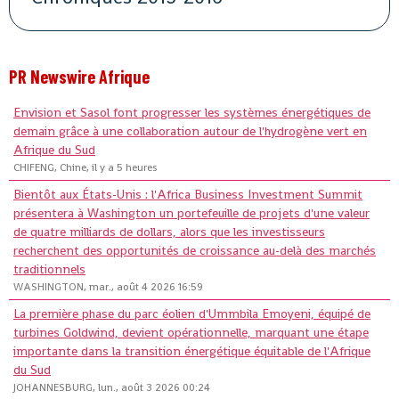
PR Newswire Afrique
Envision et Sasol font progresser les systèmes énergétiques de
demain grâce à une collaboration autour de l'hydrogène vert en
Afrique du Sud
CHIFENG, Chine, il y a 5 heures
Bientôt aux États-Unis : l'Africa Business Investment Summit
présentera à Washington un portefeuille de projets d'une valeur
de quatre milliards de dollars, alors que les investisseurs
recherchent des opportunités de croissance au-delà des marchés
traditionnels
WASHINGTON, mar., août 4 2026 16:59
La première phase du parc éolien d'Ummbila Emoyeni, équipé de
turbines Goldwind, devient opérationnelle, marquant une étape
importante dans la transition énergétique équitable de l'Afrique
du Sud
JOHANNESBURG, lun., août 3 2026 00:24