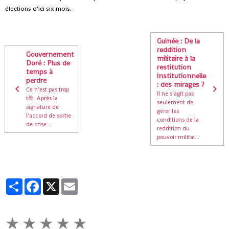
élections d'ici six mois.
Guinée : De la
reddition
Gouvernement
militaire à la
Doré : Plus de
restitution
temps à
institutionnelle
perdre
: des mirages ?
Ce n’est pas trop
Il ne s’agit pas
tôt. Après la
seulement de
signature de
gérer les
l’accord de sortie
conditions de la
de crise ...
reddition du
pouvoir militai...
Partager
Facebook
X
Email
★
★
★
★
★