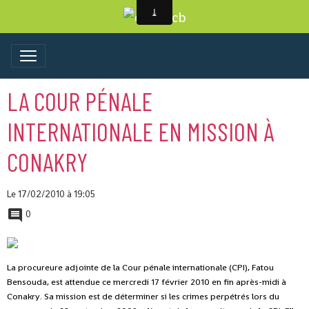
LA COUR PÉNALE
INTERNATIONALE EN MISSION À
CONAKRY
Le 17/02/2010
à 19:05
0
La procureure adjointe de la Cour pénale internationale (CPI), Fatou
Bensouda, est attendue ce mercredi 17 février 2010 en fin après-midi à
Conakry.
Sa mission est de déterminer si les crimes perpétrés lors du