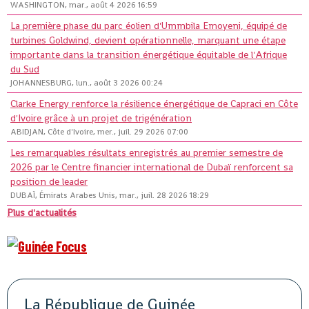
WASHINGTON, mar., août 4 2026 16:59
La première phase du parc éolien d'Ummbila Emoyeni, équipé de
turbines Goldwind, devient opérationnelle, marquant une étape
importante dans la transition énergétique équitable de l'Afrique
du Sud
JOHANNESBURG, lun., août 3 2026 00:24
Clarke Energy renforce la résilience énergétique de Capraci en Côte
d'Ivoire grâce à un projet de trigénération
ABIDJAN, Côte d'Ivoire, mer., juil. 29 2026 07:00
Les remarquables résultats enregistrés au premier semestre de
2026 par le Centre financier international de Dubaï renforcent sa
position de leader
DUBAÏ, Émirats Arabes Unis, mar., juil. 28 2026 18:29
Plus d'actualités
La République de Guinée