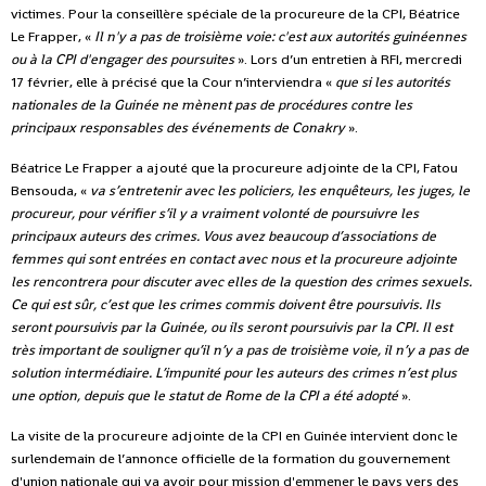
victimes. Pour la conseillère spéciale de la procureure de la CPI, Béatrice
Le Frapper, «
Il n'y a pas de troisième voie: c'est aux autorités guinéennes
ou à la CPI d'engager des poursuites
». Lors d’un entretien à RFI, mercredi
17 février, elle à précisé que la Cour n’interviendra «
que si les autorités
nationales de la Guinée ne mènent pas de procédures contre les
principaux responsables des événements de Conakry
».
Béatrice Le Frapper a ajouté que la procureure adjointe de la CPI, Fatou
Bensouda, «
va s’entretenir avec les policiers, les enquêteurs, les juges, le
procureur, pour vérifier s’il y a vraiment volonté de poursuivre les
principaux auteurs des crimes. Vous avez beaucoup d’associations de
femmes qui sont entrées en contact avec nous et la procureure adjointe
les rencontrera pour discuter avec elles de la question des crimes sexuels.
Ce qui est sûr, c’est que les crimes commis doivent être poursuivis. Ils
seront poursuivis par la Guinée, ou ils seront poursuivis par la CPI. Il est
très important de souligner qu’il n’y a pas de troisième voie, il n’y a pas de
solution intermédiaire. L’impunité pour les auteurs des crimes n’est plus
une option, depuis que le statut de Rome de la CPI a été adopté
».
La visite de la procureure adjointe de la CPI en Guinée intervient donc le
surlendemain de l’annonce officielle de la formation du gouvernement
d'union nationale qui va avoir pour mission d'emmener le pays vers des