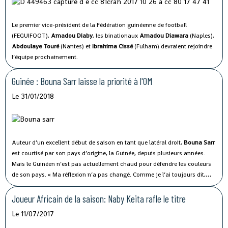
Le premier vice-président de la Fédération guinéenne de football
(FEGUIFOOT),
Amadou Diaby
, les binationaux
Amadou Diawara
(Naples),
Abdoulaye Touré
(Nantes) et
Ibrahima Cissé
(Fulham) devraient rejoindre
l’équipe prochainement.
Guinée : Bouna Sarr laisse la priorité à l'OM
Le 31/01/2018
Auteur d’un excellent début de saison en tant que latéral droit,
Bouna Sarr
est courtisé par son pays d’origine, la Guinée, depuis plusieurs années.
Mais le Guinéen n’est pas actuellement chaud pour défendre les couleurs
de son pays. « Ma réflexion n’a pas changé. Comme je l’ai toujours dit,
pour moi, la priorité reste l’OM », a-t-il déclaré à Espace TV Guinée.
Joueur Africain de la saison: Naby Keita rafle le titre
Le 11/07/2017