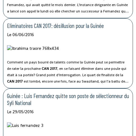
Fernandez, qui avait quitté le mois dernier.
L’instance dirigeante en Guinée
a lancé son appel le lundi où elle chercher un successeur à Fernandez qui
avait quitté à la veille de la 5e journée des éliminatoires de la CAN 2017.
Eliminatoires CAN 2017: désillusion pour la Guinée
Le 06/06/2016
Comment un pays bourré de talents comme la Guinée peut se permettre
de rater la prochaine
CAN 2017
, en se faisant éliminer dans une poule qui
était à sa portée? Grand point d’interrogation. Le quart de finaliste de la
CAN 2017
est tombé, encore une fois, face au Swaziland, qui l’a battu deux
fois lors de ces éliminatoires! Battus 1-0, ils pointent à trois points de leur
adversaire du jour qu’ils ne pourront pas dépasser lors de la dernière
Guinée : Luis Fernandez quitte son poste de sélectionneur du
journée, puisque ce sont les confrontations directes qui trancheront, en
Syli National
cas d’égalité de points.
Le 29/05/2016