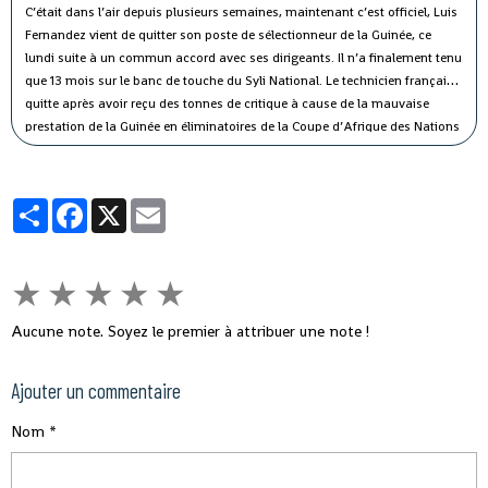
C’était dans l’air depuis plusieurs semaines, maintenant c’est officiel, Luis
Fernandez vient de quitter son poste de sélectionneur de la Guinée, ce
lundi suite à un commun accord avec ses dirigeants. Il n’a finalement tenu
que 13 mois sur le banc de touche du Syli National. Le technicien français
quitte après avoir reçu des tonnes de critique à cause de la mauvaise
prestation de la Guinée en éliminatoires de la Coupe d’Afrique des Nations
2017.
Partager
Facebook
X
Email
★
★
★
★
★
Aucune note. Soyez le premier à attribuer une note !
Ajouter un commentaire
Nom