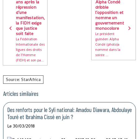
ans après la
Alpha Condé
répression
dribble
d’une
l’opposition et
manifestation,
nomme un
la FIDH exige
gouvernement
que justice
monocolore
soit faite
Le président
La Fédération
guinéen Alpha
internationale des
Condé (photo)a
ligues des droits
nommé dans la
de l’Homme
soirée ...
(FIDH) et son pa...
Source: StarAfrica
Articles similaires
Des renforts pour le Syli national: Amadou Diawara, Abdoulaye
Touré et Ibrahima Cissé en juin ?
Le 30/03/2018