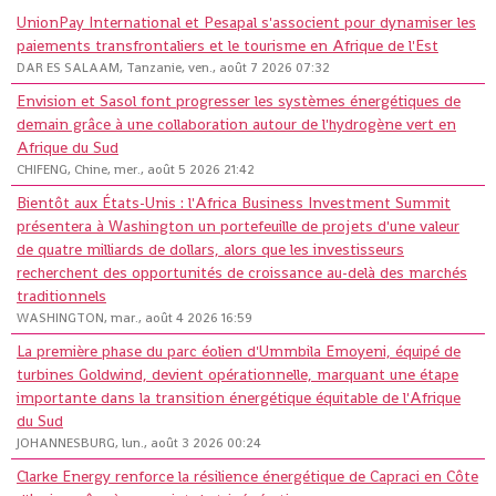
UnionPay International et Pesapal s'associent pour dynamiser les
paiements transfrontaliers et le tourisme en Afrique de l'Est
DAR ES SALAAM, Tanzanie, ven., août 7 2026 07:32
Envision et Sasol font progresser les systèmes énergétiques de
demain grâce à une collaboration autour de l'hydrogène vert en
Afrique du Sud
CHIFENG, Chine, mer., août 5 2026 21:42
Bientôt aux États-Unis : l'Africa Business Investment Summit
présentera à Washington un portefeuille de projets d'une valeur
de quatre milliards de dollars, alors que les investisseurs
recherchent des opportunités de croissance au-delà des marchés
traditionnels
WASHINGTON, mar., août 4 2026 16:59
La première phase du parc éolien d'Ummbila Emoyeni, équipé de
turbines Goldwind, devient opérationnelle, marquant une étape
importante dans la transition énergétique équitable de l'Afrique
du Sud
JOHANNESBURG, lun., août 3 2026 00:24
Clarke Energy renforce la résilience énergétique de Capraci en Côte