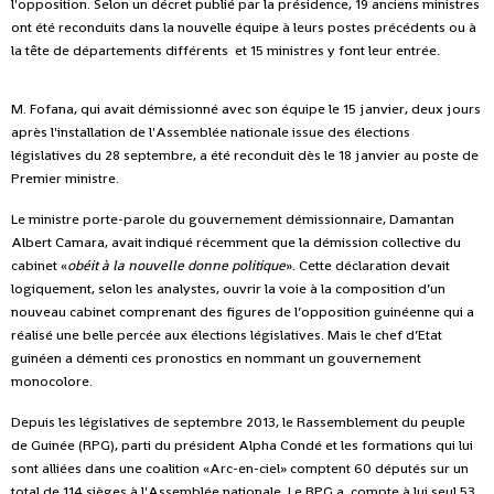
l'opposition. Selon un décret publié par la présidence, 19 anciens ministres
ont été reconduits dans la nouvelle équipe à leurs postes précédents ou à
la tête de départements différents et 15 ministres y font leur entrée.
M. Fofana, qui avait démissionné avec son équipe le 15 janvier, deux jours
après l'installation de l'Assemblée nationale issue des élections
législatives du 28 septembre, a été reconduit dès le 18 janvier au poste de
Premier ministre.
Le ministre porte-parole du gouvernement démissionnaire, Damantan
Albert Camara, avait indiqué récemment que la démission collective du
cabinet «
obéit à la nouvelle donne politique
». Cette déclaration devait
logiquement, selon les analystes, ouvrir la voie à la composition d’un
nouveau cabinet comprenant des figures de l’opposition guinéenne qui a
réalisé une belle percée aux élections législatives. Mais le chef d’Etat
guinéen a démenti ces pronostics en nommant un gouvernement
monocolore.
Depuis les législatives de septembre 2013, le Rassemblement du peuple
de Guinée (RPG), parti du président Alpha Condé et les formations qui lui
sont alliées dans une coalition «Arc-en-ciel» comptent 60 députés sur un
total de 114 sièges à l'Assemblée nationale. Le RPG a compte à lui seul 53