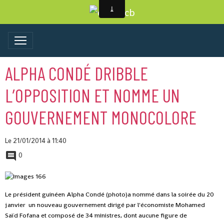
ALPHA CONDÉ DRIBBLE
L’OPPOSITION ET NOMME UN
GOUVERNEMENT MONOCOLORE
Le 21/01/2014
à 11:40
0
Le président guinéen Alpha Condé (photo)a nommé dans la soirée du 20
janvier un nouveau gouvernement dirigé par l'économiste Mohamed
Saïd Fofana et composé de 34 ministres, dont aucune figure de