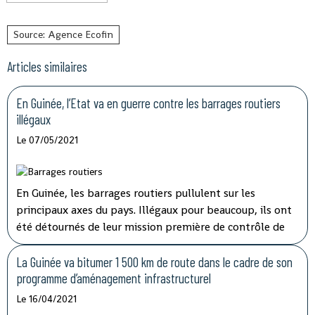
Source: Agence Ecofin
Articles similaires
En Guinée, l’Etat va en guerre contre les barrages routiers
illégaux
Le 07/05/2021
En Guinée, les barrages routiers pullulent sur les
principaux axes du pays. Illégaux pour beaucoup, ils ont
été détournés de leur mission première de contrôle de
sécurité pour devenir des niches de rançonnement. Le
préjudice causé aux transporteurs et aux usagers de la
La Guinée va bitumer 1 500 km de route dans le cadre de son
route est important.
programme d’aménagement infrastructurel
Le 16/04/2021