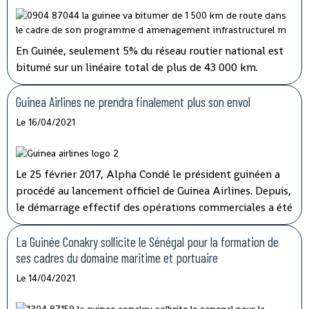
En Guinée, seulement 5% du réseau routier national est
bitumé sur un linéaire total de plus de 43 000 km.
Jusqu’ici, les fonds alloués à l’entretien routier sont
insuffisants alors que plusieurs axes vitaux du pays sont
Guinea Airlines ne prendra finalement plus son envol
dans un état critique.
Le 16/04/2021
Le 25 février 2017, Alpha Condé le président guinéen a
procédé au lancement officiel de Guinea Airlines. Depuis,
le démarrage effectif des opérations commerciales a été
reporté à plusieurs reprises. Le sort de la compagnie a
finalement été tranché par l'Etat qui détenait 20% des
La Guinée Conakry sollicite le Sénégal pour la formation de
parts.
ses cadres du domaine maritime et portuaire
Le 14/04/2021