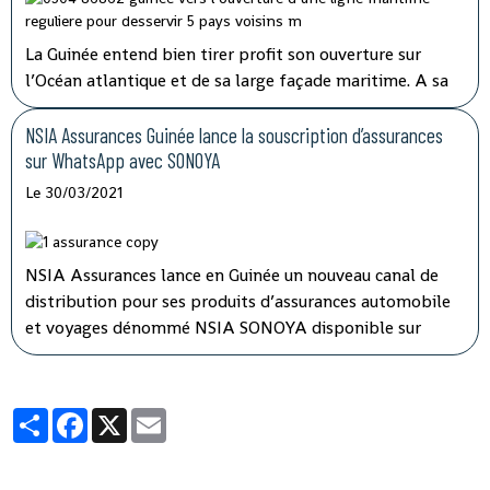
La Guinée entend bien tirer profit son ouverture sur
l’Océan atlantique et de sa large façade maritime. A sa
prise de fonction en juin 2020, la nouvelle direction de
Société navale Guinéenne (SNG) annonçait le
NSIA Assurances Guinée lance la souscription d’assurances
développement d’une véritable politique de transport
sur WhatsApp avec SONOYA
maritime tout en consolidant les acquis.
Le 30/03/2021
NSIA Assurances lance en Guinée un nouveau canal de
distribution pour ses produits d’assurances automobile
et voyages dénommé NSIA SONOYA disponible sur
WhatsApp. En recourant par messages à la souscription
sur NSIA SONOYA, les souscripteurs se verront livrer
leurs contrats d’assurances directement chez eux.
Partager
Facebook
X
Email