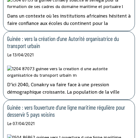
Dans un contexte où les institutions africaines hésitent à
faire confiance aux écoles du continent pour la
formation de leurs travailleurs, la Guinée Conakry et le
Sénégal concrétisent leur coopération dans le domaine
Guinée : vers la création d’une Autorité organisatrice du
maritime et portuaire.
transport urbain
Le 13/04/2021
D’ici 2040, Conakry va faire face à une pression
démographique croissante. La population de la ville
pourrait atteindre 5,5 millions d’habitants à cet horizon
contre 2,7 millions actuellement. Le système de
Guinée : vers l’ouverture d’une ligne maritime régulière pour
transports en commun actuellement déployé a
desservir 5 pays voisins
montré ses limites.
Le 07/04/2021