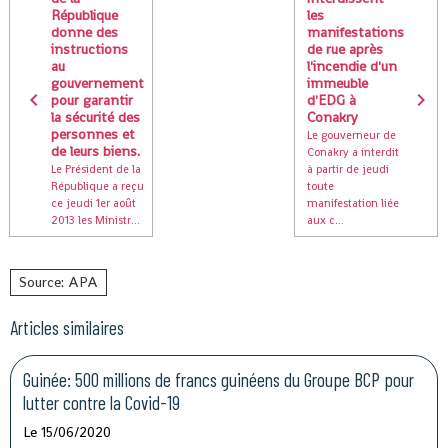
République
les
donne des
manifestations
instructions
de rue après
au
l'incendie d'un
gouvernement
immeuble
pour garantir
d'EDG à
la sécurité des
Conakry
personnes et
Le gouverneur de
de leurs biens.
Conakry a interdit
Le Président de la
à partir de jeudi
République a reçu
toute
ce jeudi 1er août
manifestation liée
2013 les Ministr...
aux c...
Source: APA
Articles similaires
Guinée: 500 millions de francs guinéens du Groupe BCP pour
lutter contre la Covid-19
Le 15/06/2020