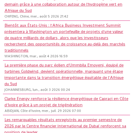
demain grâce à une collaboration autour de l'hydrogène vert en
Afrique du Sud
CHIFENG, Chine, mer., août 5 2026 21:42
Bientôt aux États-Unis : l'Africa Business Investment Summit
présentera à Washington un portefeuille de projets d'une valeur
de quatre milliards de dollars, alors que les investisseurs
recherchent des opportunités de croissance au-delà des marchés
traditionnels
WASHINGTON, mar., août 4 2026 16:59
La première phase du parc éolien d'Ummbila Emoyeni, équipé de
turbines Goldwind, devient opérationnelle, marquant une étape
importante dans la transition énergétique équitable de l'Afrique
du Sud
JOHANNESBURG, lun., août 3 2026 00:24
Clarke Energy renforce la résilience énergétique de Capraci en Côte
d'Ivoire grâce à un projet de trigénération
ABIDJAN, Côte d'Ivoire, mer., juil. 29 2026 07:00
Les remarquables résultats enregistrés au premier semestre de
2026 par le Centre financier international de Dubaï renforcent sa
position de leader