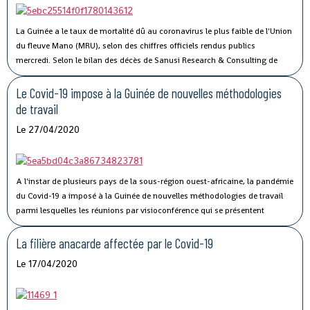
permettra l’amélioration des performances et la compétitivité du Port
Autonome de Conakry, », a déclaré Madame Traoré Tahirou Barry,
La Guinée a le taux de mortalité dû au coronavirus le plus faible de l'Union
Directrice générale de Conakry Terminal.
du fleuve Mano (MRU), selon des chiffres officiels rendus publics
mercredi.
Selon le bilan des décès de Sanusi Research & Consulting de
l’Union, qui regroupe la Côte d’Ivoire, la Guinée, le Libéria et la Sierra Leone,
73 personnes ont succombé au Covid-19.
Le Covid-19 impose à la Guinée de nouvelles méthodologies
de travail
Le 27/04/2020
A l'instar de plusieurs pays de la sous-région ouest-africaine, la pandémie
du Covid-19 a imposé à la Guinée de nouvelles méthodologies de travail
parmi lesquelles les réunions par visioconférence qui se présentent
comme un véritable défi technologique pour les autorités guinéennes.
La filière anacarde affectée par le Covid-19
Le 17/04/2020