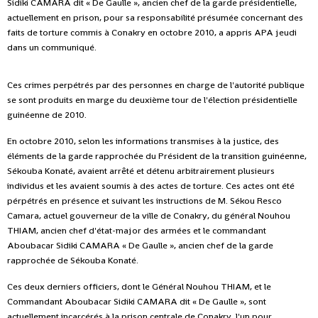
Sidiki CAMARA dit « De Gaulle », ancien chef de la garde présidentielle,
actuellement en prison, pour sa responsabilité présumée concernant des
faits de torture commis à Conakry en octobre 2010, a appris APA jeudi
dans un communiqué.
Ces crimes perpétrés par des personnes en charge de l'autorité publique
se sont produits en marge du deuxième tour de l'élection présidentielle
guinéenne de 2010.
En octobre 2010, selon les informations transmises à la justice, des
éléments de la garde rapprochée du Président de la transition guinéenne,
Sékouba Konaté, avaient arrêté et détenu arbitrairement plusieurs
individus et les avaient soumis à des actes de torture. Ces actes ont été
pérpétrés en présence et suivant les instructions de M. Sékou Resco
Camara, actuel gouverneur de la ville de Conakry, du général Nouhou
THIAM, ancien chef d'état-major des armées et le commandant
Aboubacar Sidiki CAMARA « De Gaulle », ancien chef de la garde
rapprochée de Sékouba Konaté.
Ces deux derniers officiers, dont le Général Nouhou THIAM, et le
Commandant Aboubacar Sidiki CAMARA dit « De Gaulle », sont
actuellement incarcérés à la prison centrale de Conakry, l'un pour