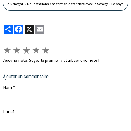
le Sénégal.
« Nous n’allons pas fermer la frontière avec le Sénégal. Le pays
est signataire du règlement sanitaire international. Ce n’est pas parce que
le Sénégal avait fermé sa frontière pendant Ebola, que nous allons aussi
fermer la nôtre », a-t-il souligné, tout en indiquant que des mesures sont
Partager
Facebook
X
Email
prises pour éviter ce virus en Guinée.
★
★
★
★
★
Aucune note. Soyez le premier à attribuer une note !
Ajouter un commentaire
Nom
E-mail