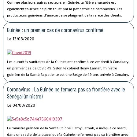
Comme plusieurs autres secteurs en Guinée, la filière anacarde est
également touchée de plein fouet par la pandémie de coronavirus.
Les
producteurs guinéens d’anacarde se plaignent de la rareté des clients.
Lancée le 02 avril dernier, par le ministère du Commerce, la campagne de
commercialisation de l’anacarde n’a pas connu son affluence habituelle à
Guinée : un premier cas de coronavirus confirmé
cause de la crise sanitaire qui secoue le monde.
Le 13/03/2020
Les autorités sanitaires de la Guinée ont confirmé, ce vendredi à Conakary,
un premier cas de Covid-19.
Selon le colonel Remy Lamah, ministre
guinéen de la Santé, la patiente est une Belge de 49 ans arrivée à Conakry,
il y a une semaine. « Elle a été conduite et isolée au Centre de traitement de
Nongo », a-t-il indiqué.
Coronavirus : La Guinée ne fermera pas sa frontière avec le
Sénégal (ministre)
Le 04/03/2020
Le ministre guinéen de la Santé Colonel Remy Lamah, a indiqué ce mardi,
dans une radio de la place, que la Guinée ne fermera pas sa frontière avec