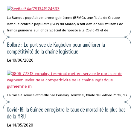
La Banque populaire maroco-guinéenne (BPMG), une filiale de Groupe
Banque centrale populaire (BCP) du Maroc, a fait don de 500 millions de
francs guinéens au Fonds Spécial de riposte à la Covid-19 et de
stabilisation économique de la Guinée.
Bolloré : Le port sec de Kagbelen pour améliorer la
compétitivité de la chaîne logistique
Le 10/06/2020
La mise à service officielle par Conakry Terminal, filiale de Bolloré Ports, du
port sec de Kagbelen, permettra « l’amélioration des performances et la
compétitivité du Port Autonome de Conakry ».« Le développement du port
Covid-19: la Guinée enregistre le taux de mortalité le plus bas
sec de Kagbelen répond au double défi de la gestion optimale des espaces
de la MRU
de stockage du terminal à conteneurs et de la célérité des services de
Le 14/05/2020
livraison des véhicules. En complément des nouveaux portiques de parc
que Conakry Terminal vient de mettre en service, ce nouveau port sec