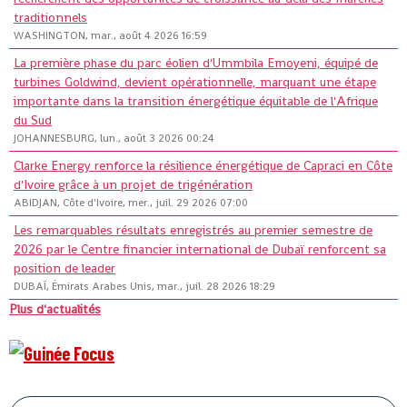
traditionnels
WASHINGTON, mar., août 4 2026 16:59
La première phase du parc éolien d'Ummbila Emoyeni, équipé de
turbines Goldwind, devient opérationnelle, marquant une étape
importante dans la transition énergétique équitable de l'Afrique
du Sud
JOHANNESBURG, lun., août 3 2026 00:24
Clarke Energy renforce la résilience énergétique de Capraci en Côte
d'Ivoire grâce à un projet de trigénération
ABIDJAN, Côte d'Ivoire, mer., juil. 29 2026 07:00
Les remarquables résultats enregistrés au premier semestre de
2026 par le Centre financier international de Dubaï renforcent sa
position de leader
DUBAÏ, Émirats Arabes Unis, mar., juil. 28 2026 18:29
Plus d'actualités