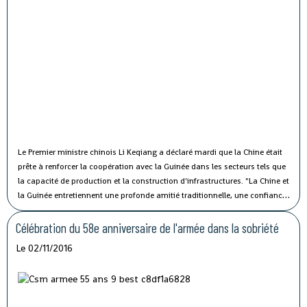
Le Premier ministre chinois Li Keqiang a déclaré mardi que la Chine était
prête à renforcer la coopération avec la Guinée dans les secteurs tels que
la capacité de production et la construction d'infrastructures.
"La Chine et
la Guinée entretiennent une profonde amitié traditionnelle, une confiance
politique solide et une coopération fructueuse", a affirmé M. Li lors de sa
rencontre avec le président guinéen Alpha Condé à Beijing.
Célébration du 58e anniversaire de l'armée dans la sobriété
Le 02/11/2016