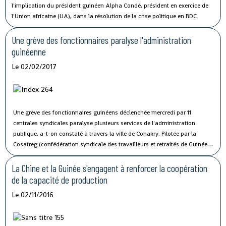
l'implication du président guinéen Alpha Condé, président en exercice de
l'Union africaine (UA), dans la résolution de la crise politique en RDC.
Une grève des fonctionnaires paralyse l'administration
guinéenne
Le 02/02/2017
Une grève des fonctionnaires guinéens déclenchée mercredi par 11
centrales syndicales paralyse plusieurs services de l'administration
publique, a-t-on constaté à travers la ville de Conakry.
Pilotée par la
Cosatreg (confédération syndicale des travailleurs et retraités de Guinée)
et 10 centrales syndicales, la grève générale d'avertissement de 7 jours
vise à protester contre les mauvaises conditions de vie et de travail des
La Chine et la Guinée s'engagent à renforcer la coopération
fonctionnaires du secteur public.
de la capacité de production
Le 02/11/2016