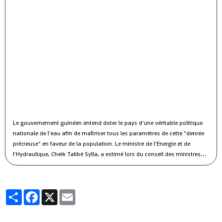
Le gouvernement guinéen entend doter le pays d'une véritable politique
nationale de l'eau afin de maîtriser tous les paramètres de cette "denrée
précieuse" en faveur de la population.
Le ministre de l'Energie et de
l'Hydraulique, Cheik Talibé Sylla, a estimé lors du conseil des ministres
jeudi que le "potentiel des ressources en eau du pays est estimé à 226
milliards de m3 par an, dont 154 milliards de m3 d'eau de surface et 72
milliards de m3 d'eau souterraine".
Partager
Facebook
X
Email