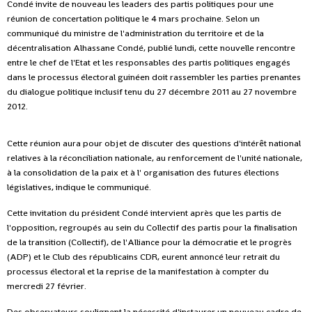
Condé invite de nouveau les leaders des partis politiques pour une
réunion de concertation politique le 4 mars prochaine.
Selon un
communiqué du ministre de l'administration du territoire et de la
décentralisation Alhassane Condé, publié lundi, cette nouvelle rencontre
entre le chef de l'Etat et les responsables des partis politiques engagés
dans le processus électoral guinéen doit rassembler les parties prenantes
du dialogue politique inclusif tenu du 27 décembre 2011 au 27 novembre
2012.
Cette réunion aura pour objet de discuter des questions d'intérêt national
relatives à la réconciliation nationale, au renforcement de l'unité nationale,
à la consolidation de la paix et à l' organisation des futures élections
législatives, indique le communiqué.
Cette invitation du président Condé intervient après que les partis de
l'opposition, regroupés au sein du Collectif des partis pour la finalisation
de la transition (Collectif), de l'Alliance pour la démocratie et le progrès
(ADP) et le Club des républicains CDR, eurent annoncé leur retrait du
processus électoral et la reprise de la manifestation à compter du
mercredi 27 février.
Des observateurs soulignent la nécessité d'instaurer un nouveau cadre de