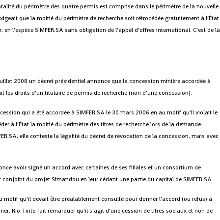
otalité du périmètre des quatre permis est comprise dans le périmètre de la nouvelle
xigeait que la moitié du périmètre de recherche soit rétrocédée gratuitement à l’État
ur, en l’espèce SIMFER.SA sans obligation de l’appel d’offres international. C’est de l
 juillet 2008 un décret présidentiel annonce que la concession minière accordée à
 les droits d’un titulaire de permis de recherche (non d’une concession).
oncession qui a été accordée à SIMFER.SA le 30 mars 2006 en au motif qu’il violait le
der à l’État la moitié du périmètre des titres de recherche lors de la demande
ER.SA, elle conteste la légalité du décret de révocation de la concession, mais avec
nonce avoir signé un accord avec certaines de ses filiales et un consortium de
conjoint du projet Simandou en leur cédant une partie du capital de SIMFER.SA.
au motif qu’il devait être préalablement consulté pour donner l’accord (ou refus) à
ier. Rio Tinto fait remarquer qu’il s’agit d’une cession de titres sociaux et non de