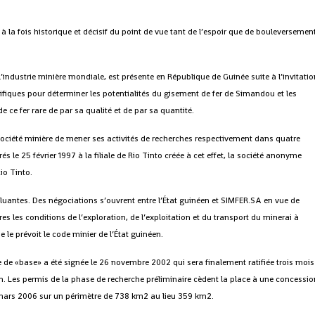
 la fois historique et décisif du point de vue tant de l’espoir que de bouleversemen
 l’industrie minière mondiale, est présente en République de Guinée suite à l’invitati
ifiques pour déterminer les potentialités du gisement de fer de Simandou et les
e ce fer rare de par sa qualité et de par sa quantité.
 société minière de mener ses activités de recherches respectivement dans quatre
livrés le 25 février 1997 à la filiale de Rio Tinto créée à cet effet, la société anonyme
io Tinto.
luantes. Des négociations s’ouvrent entre l’État guinéen et SIMFER.SA en vue de
es les conditions de l’exploration, de l’exploitation et du transport du minerai à
le prévoit le code minier de l’État guinéen.
e de «base» a été signée le 26 novembre 2002 qui sera finalement ratifiée trois mois
en. Les permis de la phase de recherche préliminaire cèdent la place à une concessi
 mars 2006 sur un périmètre de 738 km2 au lieu 359 km2.