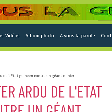
ps-Vidéos
Album photo
A vous la parole
Cont
du de l'Etat guinéen contre un géant minier
FER ARDU DE L'ETAT
NTRE UN GÉANT