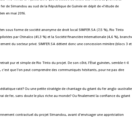
e fer de Simandou au sud de la République de Guinée en dépit de «l’étude de
néen en mai 2016.
inéen sous forme de société anonyme de droit local SIMFER.SA (7,5 %), Rio Tinto
ilotées par Chinalco (41,3 %) et la Société financière internationale (4,6 %), branch
ement du secteur privé. SIMFER.SA détient donc une concession minière (blocs 3 et
etrait pur et simple de Rio Tinto du projet. De son côté, l’État guinéen, semble-t-il
, c’est que l’on peut comprendre des communiqués hésitants, pour ne pas dire
médiatique raté? Ou une petite stratégie de chantage du géant du fer anglo-australi
inerai de fer, sans doute le plus riche au monde? Ou finalement la confiance du géant
ironnement contractuel du projet Simandou, avant d’envisager une appréciation