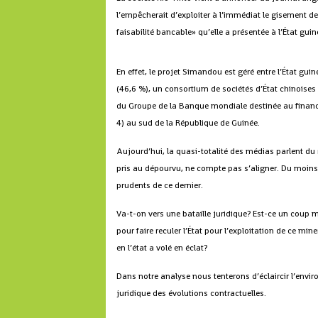
l’empêcherait d’exploiter à l’immédiat le gisement d
faisabilité bancable» qu’elle a présentée à l’État gui
En effet, le projet Simandou est géré entre l’État gu
(46,6 %), un consortium de sociétés d’État chinoises p
du Groupe de la Banque mondiale destinée au financ
4) au sud de la République de Guinée.
Aujourd’hui, la quasi-totalité des médias parlent du r
pris au dépourvu, ne compte pas s’aligner. Du moins
prudents de ce dernier.
Va-t-on vers une bataille juridique? Est-ce un coup 
pour faire reculer l’État pour l’exploitation de ce m
en l’état a volé en éclat?
Dans notre analyse nous tenterons d’éclaircir l’env
juridique des évolutions contractuelles.