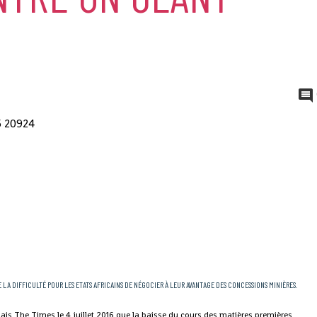
LA DIFFICULTÉ POUR LES ETATS AFRICAINS DE NÉGOCIER À LEUR AVANTAGE DES CONCESSIONS MINIÈRES.
lais The Times le 4 juillet 2016 que la baisse du cours des matières premières