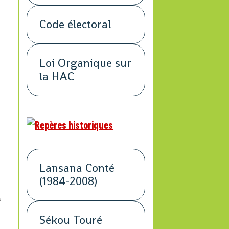
s
Code électoral
Loi Organique sur
i
la HAC
n
Lansana Conté
(1984-2008)
u
Sékou Touré