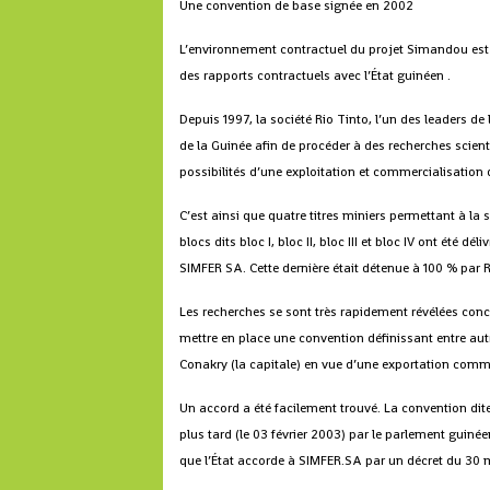
Une convention de base signée en 2002
L’environnement contractuel du projet Simandou est à
des rapports contractuels avec l’État guinéen .
Depuis 1997, la société Rio Tinto, l’un des leaders de
de la Guinée afin de procéder à des recherches scient
possibilités d’une exploitation et commercialisation d
C’est ainsi que quatre titres miniers permettant à la
blocs dits bloc I, bloc II, bloc III et bloc IV ont été dé
SIMFER SA. Cette dernière était détenue à 100 % par R
Les recherches se sont très rapidement révélées conc
mettre en place une convention définissant entre autr
Conakry (la capitale) en vue d’une exportation comme 
Un accord a été facilement trouvé. La convention dit
plus tard (le 03 février 2003) par le parlement guiné
que l’État accorde à SIMFER.SA par un décret du 30