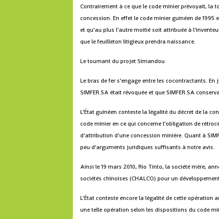
Contrairement à ce que le code minier prévoyait, la t
concession. En effet le code minier guinéen de 1995 e
et qu’au plus l’autre moitié soit attribuée à l’invente
que le feuilleton litigieux prendra naissance.
Le tournant du projet Simandou
Le bras de fer s’engage entre les cocontractants. En
SIMFER.SA était révoquée et que SIMFER.SA conservait
L’État guinéen conteste la légalité du décret de la c
code minier en ce qui concerne l’obligation de rétrocé
d’attribution d’une concession minière. Quant à SIMF
peu d’arguments juridiques suffisants à notre avis.
Ainsi le 19 mars 2010, Rio Tinto, la société mère, an
sociétés chinoises (CHALCO) pour un développement 
L’État conteste encore la légalité de cette opération 
une telle opération selon les dispositions du code min