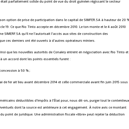
 était parfaitement solide du point de vue du droit guinéen régissant le secteur
it son option de prise de participation dans le capital de SIMFER.SA à hauteur de 20 
le 19. Ce que Rio Tinto accepte en décembre 2010. Le ton monte et le 4 août 2010
rme SIMERF.SA qu’il ne l’autorisait l’accès aux sites de construction des
t que ces derniers ont été ouverts à d’autres opérateurs miniers.
 ainsi que les nouvelles autorités de Conakry entrent en négociation avec Rio Tinto et
à un accord dont les points essentiels furent :
concession à 50 % ;
rai de fer ait lieu avant décembre 2014 et celle commerciale avant fin juin 2015 sous
américains déductibles d’impôts à l’État pour, nous dit-on, purger tout le contentieu
ventuels dont la source est antérieure à cet engagement. À notre avis ce montant
du point de juridique. Une administration fiscale «libre» peut rejeter la déduction