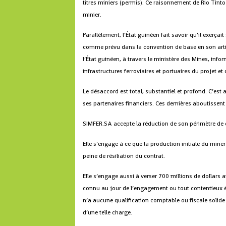
titres miniers (permis). Ce raisonnement de Rio Tinto
minier.
Parallèlement, l’État guinéen fait savoir qu’il exerça
comme prévu dans la convention de base en son artic
l’État guinéen, à travers le ministère des Mines, info
infrastructures ferroviaires et portuaires du projet e
Le désaccord est total, substantiel et profond. C’est
ses partenaires financiers. Ces dernières aboutissent 
SIMFER.SA accepte la réduction de son périmètre de 
Elle s’engage à ce que la production initiale du mine
peine de résiliation du contrat.
Elle s’engage aussi à verser 700 millions de dollars 
connu au jour de l’engagement ou tout contentieux é
n’a aucune qualification comptable ou fiscale solide 
d’une telle charge.