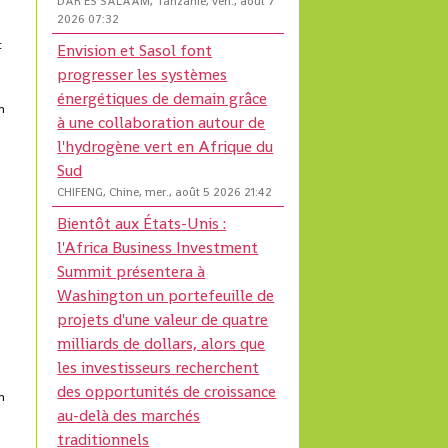
DAR ES SALAAM, Tanzanie, ven., août 7
2026 07:32
t
Envision et Sasol font
progresser les systèmes
énergétiques de demain grâce
on
à une collaboration autour de
l'hydrogène vert en Afrique du
Sud
CHIFENG, Chine, mer., août 5 2026 21:42
Bientôt aux États-Unis :
l'Africa Business Investment
Summit présentera à
Washington un portefeuille de
projets d'une valeur de quatre
milliards de dollars, alors que
les investisseurs recherchent
des opportunités de croissance
on
au-delà des marchés
traditionnels