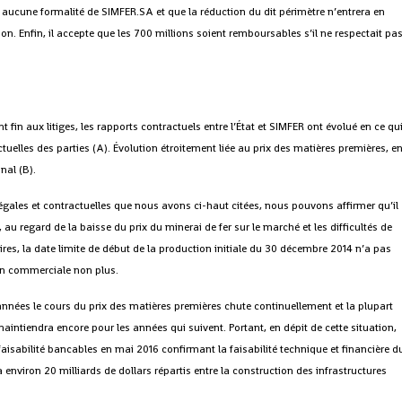
s aucune formalité de SIMFER.SA et que la réduction du dit périmètre n’entrera en
on. Enfin, il accepte que les 700 millions soient remboursables s’il ne respectait pa
 fin aux litiges, les rapports contractuels entre l’État et SIMFER ont évolué en ce qu
tuelles des parties (A). Évolution étroitement liée au prix des matières premières, e
nal (B).
légales et contractuelles que nous avons ci-haut citées, nous pouvons affirmer qu’il
u regard de la baisse du prix du minerai de fer sur le marché et les difficultés de
res, la date limite de début de la production initiale du 30 décembre 2014 n’a pas
ion commerciale non plus.
 années le cours du prix des matières premières chute continuellement et la plupart
intiendra encore pour les années qui suivent. Portant, en dépit de cette situation,
aisabilité bancables en mai 2016 confirmant la faisabilité technique et financière d
environ 20 milliards de dollars répartis entre la construction des infrastructures