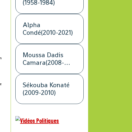
(1958-1984)
Alpha
Condé(2010-2021)
Moussa Dadis
on
Camara(2008-
2009)
Sékouba Konaté
le
(2009-2010)