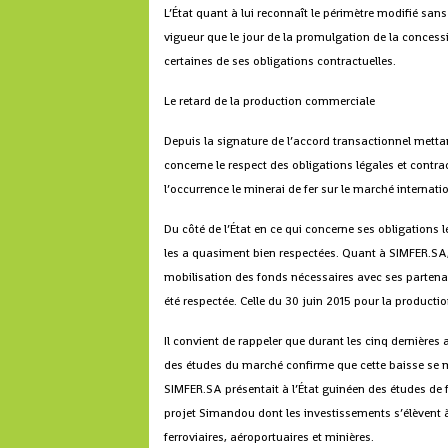
L’État quant à lui reconnaît le périmètre modifié san
vigueur que le jour de la promulgation de la concessi
certaines de ses obligations contractuelles.
Le retard de la production commerciale
Depuis la signature de l’accord transactionnel mettant
concerne le respect des obligations légales et contrac
l’occurrence le minerai de fer sur le marché internatio
Du côté de l’État en ce qui concerne ses obligations 
les a quasiment bien respectées. Quant à SIMFER.SA, a
mobilisation des fonds nécessaires avec ses partenai
été respectée. Celle du 30 juin 2015 pour la product
Il convient de rappeler que durant les cinq dernières
des études du marché confirme que cette baisse se ma
SIMFER.SA présentait à l’État guinéen des études de f
projet Simandou dont les investissements s’élèvent à 
ferroviaires, aéroportuaires et minières.