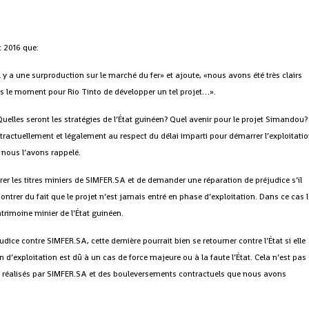
t 2016 que:
l y a une surproduction sur le marché du fer» et ajoute, «nous avons été très clairs
pas le moment pour Rio Tinto de développer un tel projet…».
uelles seront les stratégies de l’État guinéen? Quel avenir pour le projet Simandou?
tractuellement et légalement au respect du délai imparti pour démarrer l’exploitati
 nous l’avons rappelé.
irer les titres miniers de SIMFER.SA et de demander une réparation de préjudice s’il
ontrer du fait que le projet n’est jamais entré en phase d’exploitation. Dans ce cas 
trimoine minier de l’État guinéen.
judice contre SIMFER.SA, cette dernière pourrait bien se retourner contre l’État si elle
n d’exploitation est dû à un cas de force majeure ou à la faute l’État. Cela n’est pas
à réalisés par SIMFER.SA et des bouleversements contractuels que nous avons