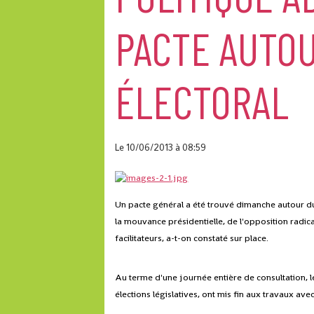
PACTE AUTO
ÉLECTORAL
Le 10/06/2013
à 08:59
Un pacte général a été trouvé dimanche autour du 
la mouvance présidentielle, de l'opposition radic
facilitateurs, a-t-on constaté sur place.
Au terme d'une journée entière de consultation, l
élections législatives, ont mis fin aux travaux avec