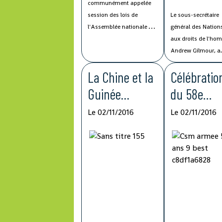
communément appelée
l'impunité,
session des lois de
Le sous-secrétaire
selon l'ON
l'Assemblée nationale de
général des Nation
Guinée, s'est ouverte
aux droits de l'ho
mercredi à l'hémicycle
Andrew Gilmour, a
guinéen en présence des
présenté mercredi 
La Chine et la
Célébratio
membres du
Conseil des droits 
gouvernement, des corps
l'homme le rapport
Guinée
du 58e
diplomatiques et d'autres
Haut-Commissaire 
s'engagent à
anniversai
invités de marque.
situation en Guinée
Le 02/11/2016
Le 02/11/2016
soulignant les lac
renforcer la
de l'armée
qui subsistent dans
coopération
dans la
lutte contre l'impun
de la capacité
sobriété
de production