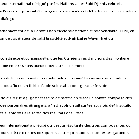
ateur international désigné par les Nations Unies Said Djinnit, celu-cii a
s à l'ordre du jour ont été largement examinées et débattues entre les leaders
 dialogue.
fonctionnement de la Commission électorale nationale indépendante (CENI, en
non de l'opérateur de saisi la société sud-africaine Waymrk et du
açon directe et consensuelle, que les Guinéens résidant hors des frontière
 établie en 2010, sans aucun nouveau recensement.
ntants de la communauté internationale ont donné l'assurance aux leaders
ion, afin qu'un fichier fiable soit établi pour garantir le vote.
re de dialogue a jugé nécessaire de mettre en place un comité composé des
s partenaires étrangers, afin d'avoir un œil sur les activités de l'institution
des suspicions à la sortie des résultats des urnes.
ur international a précisé qu'il est la résultante des trois composantes du
rrait être fixé dès lors que les autres préalables et toutes les garanties