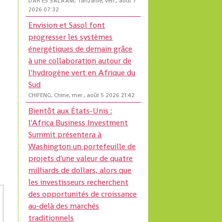
DAR ES SALAAM, Tanzanie, ven., août 7
2026 07:32
Envision et Sasol font
progresser les systèmes
énergétiques de demain grâce
à une collaboration autour de
l'hydrogène vert en Afrique du
Sud
CHIFENG, Chine, mer., août 5 2026 21:42
Bientôt aux États-Unis :
l'Africa Business Investment
Summit présentera à
Washington un portefeuille de
projets d'une valeur de quatre
milliards de dollars, alors que
les investisseurs recherchent
des opportunités de croissance
au-delà des marchés
traditionnels