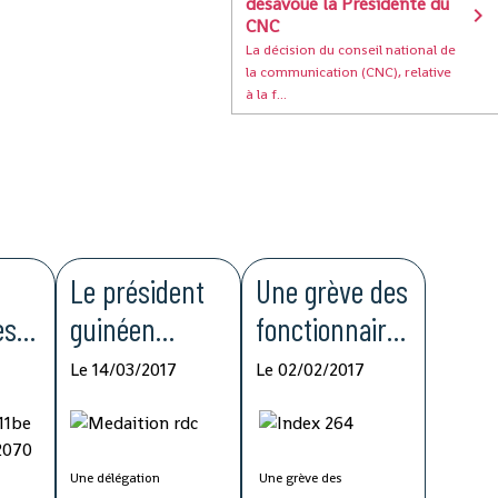
désavoue la Présidente du
CNC
La décision du conseil national de
la communication (CNC), relative
à la f...
Le président
Une grève des
es
guinéen
fonctionnaires
sollicité dans
paralyse
Le 14/03/2017
Le 02/02/2017
la résolution
l'administratio
te
de la crise
n guinéenne
politique en
Une délégation
Une grève des