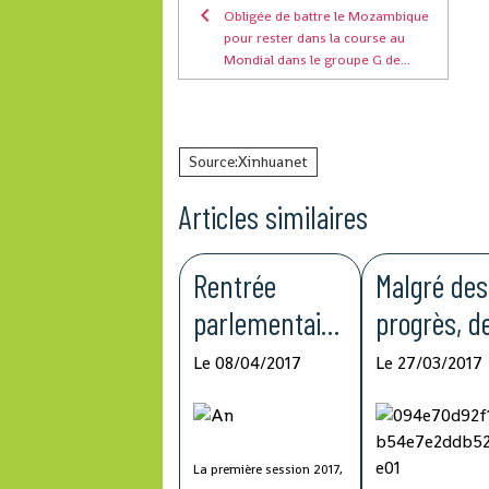
Obligée de battre le Mozambique
pour rester dans la course au
Mondial dans le groupe G de...
Source:Xinhuanet
Articles similaires
Rentrée
Malgré des
parlementaire
progrès, d
2017
lacunes
Le 08/04/2017
Le 27/03/2017
subsistent
dans la lut
contre
La première session 2017,