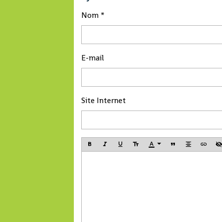
fructueuse", a affirmé M.
Li lors de sa rencontre
Nom
avec le président guinéen
Alpha Condé à Beijing.
E-mail
Site Internet