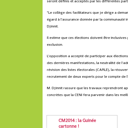
seront définis et acceptés par les différentes par
"Le collège des facilitateurs que je dirige a dema
égard à l'assurance donnée par la communauté in
Djinnit.
Il estime que ces élections doivent être inclusives
exclusion.
L'opposition a accepté de participer aux élections
des dernières manifestations, la neutralité de l'a
révision des listes électorales (CARLE), la réouver
recrutement de deux experts pour le compte de l'op
M. Djinnit rassure que les travaux reprendront ap
concrètes que la CENI fera parvenir dans les meill
CM2014 : la Guinée
cartonne !