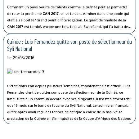
Comment un pays bourré de talents comme la Guinée peut se permettre
de rater la prochaine
CAN 2017
, en se faisant éliminer dans une poule qui
était à sa portée? Grand point d’interrogation. Le quart de finaliste de la
CAN 2017
est tombé, encore une fois, face au Swaziland, qui l’a battu deux
fois lors de ces éliminatoires! Battus 1-0, ils pointent à trois points de leur
adversaire du jour qu’ils ne pourront pas dépasser lors de la dernière
Guinée : Luis Fernandez quitte son poste de sélectionneur du
journée, puisque ce sont les confrontations directes qui trancheront, en
Syli National
cas d’égalité de points.
Le 29/05/2016
C’était dans l’air depuis plusieurs semaines, maintenant c’est officiel, Luis
Fernandez vient de quitter son poste de sélectionneur de la Guinée, ce
lundi suite à un commun accord avec ses dirigeants. Il n’a finalement tenu
que 13 mois sur le banc de touche du Syli National. Le technicien français
quitte après avoir reçu des tonnes de critique à cause de la mauvaise
prestation de la Guinée en éliminatoires de la Coupe d’Afrique des Nations
2017.