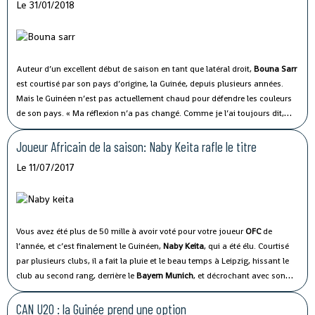
Le 31/01/2018
Auteur d’un excellent début de saison en tant que latéral droit,
Bouna Sarr
est courtisé par son pays d’origine, la Guinée, depuis plusieurs années.
Mais le Guinéen n’est pas actuellement chaud pour défendre les couleurs
de son pays. « Ma réflexion n’a pas changé. Comme je l’ai toujours dit,
pour moi, la priorité reste l’OM », a-t-il déclaré à Espace TV Guinée.
Joueur Africain de la saison: Naby Keita rafle le titre
Le 11/07/2017
Vous avez été plus de 50 mille à avoir voté pour votre joueur
OFC
de
l’année, et c’est finalement le Guinéen,
Naby Keita
, qui a été élu.
Courtisé
par plusieurs clubs, il a fait la pluie et le beau temps à Leipzig, hissant le
club au second rang, derrière le
Bayern Munich
, et décrochant avec son
club une place historique en
Ligue des Champions
.
CAN U20 : la Guinée prend une option