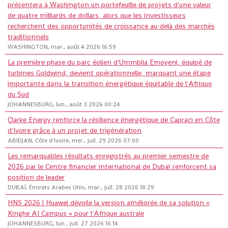
présentera à Washington un portefeuille de projets d'une valeur
de quatre milliards de dollars, alors que les investisseurs
recherchent des opportunités de croissance au-delà des marchés
traditionnels
WASHINGTON, mar., août 4 2026 16:59
La première phase du parc éolien d'Ummbila Emoyeni, équipé de
turbines Goldwind, devient opérationnelle, marquant une étape
importante dans la transition énergétique équitable de l'Afrique
du Sud
JOHANNESBURG, lun., août 3 2026 00:24
Clarke Energy renforce la résilience énergétique de Capraci en Côte
d'Ivoire grâce à un projet de trigénération
ABIDJAN, Côte d'Ivoire, mer., juil. 29 2026 07:00
Les remarquables résultats enregistrés au premier semestre de
2026 par le Centre financier international de Dubaï renforcent sa
position de leader
DUBAÏ, Émirats Arabes Unis, mar., juil. 28 2026 18:29
HNS 2026 | Huawei dévoile la version améliorée de sa solution «
Xinghe AI Campus » pour l'Afrique australe
JOHANNESBURG, lun., juil. 27 2026 16:14