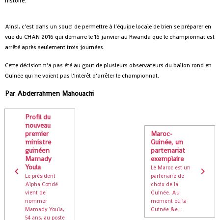
histoire.
Ainsi, c’est dans un souci de permettre à l’équipe locale de bien se préparer en
vue du CHAN 2016 qui démarre le 16 janvier au Rwanda que le championnat est
arrêté après seulement trois journées.
Cette décision n’a pas été au gout de plusieurs observateurs du ballon rond en
Guinée qui ne voient pas l’intérêt d’arrêter le championnat.
Par Abderrahmen Mahouachi
Profil du
nouveau
premier
Maroc-
ministre
Guinée, un
guinéen
partenariat
Mamady
exemplaire
Youla
Le Maroc est un
Le président
partenaire de
Alpha Condé
choix de la
vient de
Guinée. Au
nommer
moment où la
Mamady Youla,
Guinée &e...
54 ans, au poste