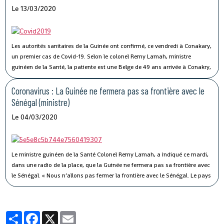
cause de la crise sanitaire qui secoue le monde.
Le 13/03/2020
Les autorités sanitaires de la Guinée ont confirmé, ce vendredi à Conakary,
un premier cas de Covid-19.
Selon le colonel Remy Lamah, ministre
guinéen de la Santé, la patiente est une Belge de 49 ans arrivée à Conakry,
il y a une semaine. « Elle a été conduite et isolée au Centre de traitement de
Nongo », a-t-il indiqué.
Coronavirus : La Guinée ne fermera pas sa frontière avec le
Sénégal (ministre)
Le 04/03/2020
Le ministre guinéen de la Santé Colonel Remy Lamah, a indiqué ce mardi,
dans une radio de la place, que la Guinée ne fermera pas sa frontière avec
le Sénégal.
« Nous n’allons pas fermer la frontière avec le Sénégal. Le pays
est signataire du règlement sanitaire international. Ce n’est pas parce que
le Sénégal avait fermé sa frontière pendant Ebola, que nous allons aussi
fermer la nôtre », a-t-il souligné, tout en indiquant que des mesures sont
Partager
Facebook
X
Email
prises pour éviter ce virus en Guinée.