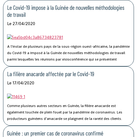
73 personnes ont succombé au Covid-19.
Le Covid-19 impose à la Guinée de nouvelles méthodologies
de travail
Le 27/04/2020
A l'instar de plusieurs pays de la sous-région ouest-africaine, la pandémie
du Covid-19 a imposé à la Guinée de nouvelles méthodologies de travail
parmi lesquelles les réunions par visioconférence qui se présentent
comme un véritable défi technologique pour les autorités guinéennes.
La filière anacarde affectée par le Covid-19
Le 17/04/2020
Comme plusieurs autres secteurs en Guinée, la filière anacarde est
également touchée de plein fouet par la pandémie de coronavirus.
Les
producteurs guinéens d’anacarde se plaignent de la rareté des clients.
Lancée le 02 avril dernier, par le ministère du Commerce, la campagne de
commercialisation de l’anacarde n’a pas connu son affluence habituelle à
Guinée : un premier cas de coronavirus confirmé