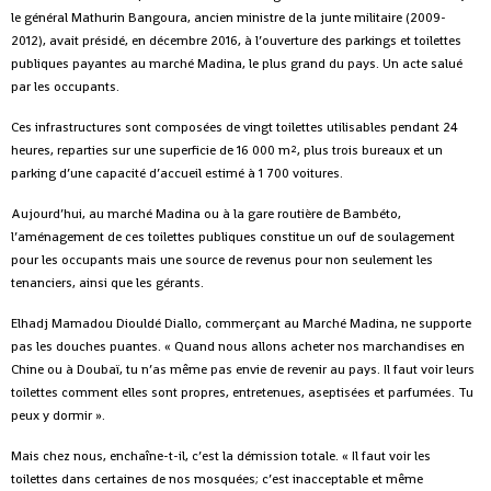
le général Mathurin Bangoura, ancien ministre de la junte militaire (2009-
2012), avait présidé, en décembre 2016, à l’ouverture des parkings et toilettes
publiques payantes au marché Madina, le plus grand du pays. Un acte salué
par les occupants.
Ces infrastructures sont composées de vingt toilettes utilisables pendant 24
heures, reparties sur une superficie de 16 000 m², plus trois bureaux et un
parking d’une capacité d’accueil estimé à 1 700 voitures.
Aujourd’hui, au marché Madina ou à la gare routière de Bambéto,
l’aménagement de ces toilettes publiques constitue un ouf de soulagement
pour les occupants mais une source de revenus pour non seulement les
tenanciers, ainsi que les gérants.
Elhadj Mamadou Diouldé Diallo, commerçant au Marché Madina, ne supporte
pas les douches puantes. « Quand nous allons acheter nos marchandises en
Chine ou à Doubaï, tu n’as même pas envie de revenir au pays. Il faut voir leurs
toilettes comment elles sont propres, entretenues, aseptisées et parfumées. Tu
peux y dormir ».
Mais chez nous, enchaîne-t-il, c’est la démission totale. « Il faut voir les
toilettes dans certaines de nos mosquées; c’est inacceptable et même