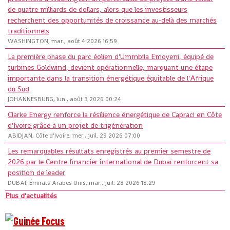
de quatre milliards de dollars, alors que les investisseurs
recherchent des opportunités de croissance au-delà des marchés
traditionnels
WASHINGTON, mar., août 4 2026 16:59
La première phase du parc éolien d'Ummbila Emoyeni, équipé de
turbines Goldwind, devient opérationnelle, marquant une étape
importante dans la transition énergétique équitable de l'Afrique
du Sud
JOHANNESBURG, lun., août 3 2026 00:24
Clarke Energy renforce la résilience énergétique de Capraci en Côte
d'Ivoire grâce à un projet de trigénération
ABIDJAN, Côte d'Ivoire, mer., juil. 29 2026 07:00
Les remarquables résultats enregistrés au premier semestre de
2026 par le Centre financier international de Dubaï renforcent sa
position de leader
DUBAÏ, Émirats Arabes Unis, mar., juil. 28 2026 18:29
Plus d'actualités