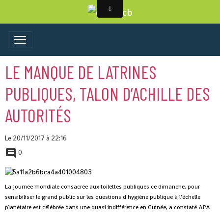
LE MANQUE DE LATRINES
PUBLIQUES, TALON D’ACHILLE DES
AUTORITÉS
Le 20/11/2017
à 22:16
0
La journée mondiale consacrée aux toilettes publiques ce dimanche, pour
sensibiliser le grand public sur les questions d'hygiène publique à l'échelle
planétaire est célébrée dans une quasi indifférence en Guinée, a constaté APA.