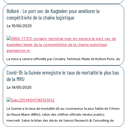
stabilisation économique de la Guinée.
Bolloré : Le port sec de Kagbelen pour améliorer la
compétitivité de la chaîne logistique
Le 10/06/2020
La mise à service officielle par Conakry Terminal, filiale de Bolloré Ports, du
port sec de Kagbelen, permettra « l’amélioration des performances et la
compétitivité du Port Autonome de Conakry ».« Le développement du port
Covid-19: la Guinée enregistre le taux de mortalité le plus bas
sec de Kagbelen répond au double défi de la gestion optimale des espaces
de la MRU
de stockage du terminal à conteneurs et de la célérité des services de
Le 14/05/2020
livraison des véhicules. En complément des nouveaux portiques de parc
que Conakry Terminal vient de mettre en service, ce nouveau port sec
permettra l’amélioration des performances et la compétitivité du Port
Autonome de Conakry, », a déclaré Madame Traoré Tahirou Barry,
La Guinée a le taux de mortalité dû au coronavirus le plus faible de l'Union
Directrice générale de Conakry Terminal.
du fleuve Mano (MRU), selon des chiffres officiels rendus publics
mercredi.
Selon le bilan des décès de Sanusi Research & Consulting de
l’Union, qui regroupe la Côte d’Ivoire, la Guinée, le Libéria et la Sierra Leone,