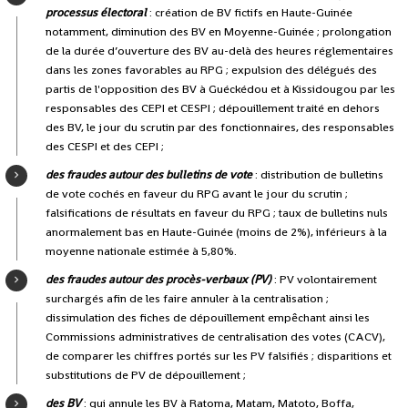
processus électoral
: création de BV fictifs en Haute-Guinée
notamment, diminution des BV en Moyenne-Guinée ; prolongation
de la durée d’ouverture des BV au-delà des heures réglementaires
dans les zones favorables au RPG ; expulsion des délégués des
partis de l'opposition des BV à Guéckédou et à Kissidougou par les
responsables des CEPI et CESPI ; dépouillement traité en dehors
des BV, le jour du scrutin par des fonctionnaires, des responsables
des CESPI et des CEPI ;
des fraudes autour des bulletins de vote
: distribution de bulletins
de vote cochés en faveur du RPG avant le jour du scrutin ;
falsifications de résultats en faveur du RPG ; taux de bulletins nuls
anormalement bas en Haute-Guinée (moins de 2%), inférieurs à la
moyenne nationale estimée à
5,80%.
des fraudes autour des procès-verbaux (PV)
: PV volontairement
surchargés afin de les faire annuler à la centralisation ;
dissimulation des fiches de dépouillement empêchant ainsi les
Commissions administratives de centralisation des votes (CACV),
de comparer les chiffres portés sur les PV falsifiés ; disparitions et
substitutions de PV de dépouillement ;
des BV
: qui annule les BV à Ratoma, Matam, Matoto, Boffa,