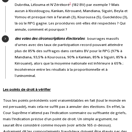
2
Dubréka, Lélouma et N'Zérékoré
(182 BV) par exemple ? Mais
aucun à Kissidougou, Kankan, Kérouané, Mandiana, Siguiri, Beyla et
Yomou et presque rien à Faranah (3), Kouroussa (5), Gueckédou (3),
là où le RPG gagne. Les procédures ont-elles été respectées ? Qui
annule, comment et pourquoi ?
des votes des circonscriptions électorales
: bourrages massifs
d'urnes avec des taux de participation record pouvant atteindre
plus de 85% des suffrages dans certains BV pour le RPG (97% à
Mandiana, 93,5% à Kouroussa, 90% à Kankan, 85% à Siguiri, 85% à
Kérouané), alors que la moyenne nationale est inférieure à 65% ;
incohérence entre les résultats à la proportionnelle et à
l'uninominal.
Les points de droit à vérifier
Tous les points précédents sont vraisemblables en fait (tout le monde en
est persuadé), mais cela ne suffit pas à annuler des élections. En effet, la
Cour Suprême n'attend pas l'indication sommaire ou suffisante de griefs,
mais l'indication précise d'un point de droit. Un simple argument, ne
saurait être considéré comme moyen (voir article 165 ci-dessus).
Autrement dit les comportements frauduleux doivent être étayés par des