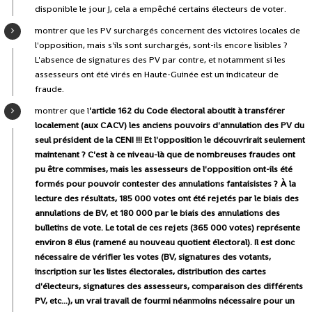
disponible le jour J, cela a empêché certains électeurs de voter.
montrer que les PV surchargés concernent des victoires locales de
l'opposition, mais s'ils sont surchargés, sont-ils encore lisibles ?
L'absence de signatures des PV par contre, et notamment si les
assesseurs ont été virés en Haute-Guinée est un indicateur de
fraude.
montrer que l
'article 162 du Code électoral aboutit à transférer
localement (aux CACV) les anciens pouvoirs d'annulation des PV du
seul président de la CENI !!! Et l'opposition le découvrirait seulement
maintenant ? C'est à ce niveau-là que de nombreuses fraudes ont
pu être commises, mais les assesseurs de l'opposition ont-ils été
formés pour pouvoir contester des annulations fantaisistes ? À la
lecture des résultats, 185 000 votes ont été rejetés par le biais des
annulations de BV, et 180 000 par le biais des annulations des
bulletins de vote. Le total de ces rejets (365 000 votes) représente
environ 8 élus (ramené au nouveau quotient électoral). Il est donc
nécessaire de vérifier les votes (BV, signatures des votants,
inscription sur les listes électorales, distribution des cartes
d'électeurs, signatures des assesseurs, comparaison des différents
PV, etc...), un vrai travail de fourmi néanmoins nécessaire pour un