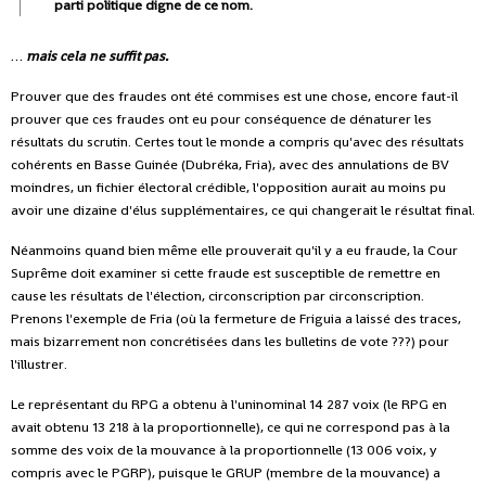
parti politique digne de ce nom.
…
mais cela ne suffit pas.
Prouver que des fraudes ont été commises est une chose, encore faut-il
prouver que ces fraudes ont eu pour conséquence de dénaturer les
résultats du scrutin. Certes tout le monde a compris qu'avec des résultats
cohérents en Basse Guinée (Dubréka, Fria), avec des annulations de BV
moindres, un fichier électoral crédible, l'opposition aurait au moins pu
avoir une dizaine d'élus supplémentaires, ce qui changerait le résultat final.
Néanmoins quand bien même elle prouverait qu'il y a eu fraude, la Cour
Suprême doit examiner si cette fraude est susceptible de remettre en
cause les résultats de l'élection, circonscription par circonscription.
Prenons l'exemple de Fria (où la fermeture de Friguia a laissé des traces,
mais bizarrement non concrétisées dans les bulletins de vote ???) pour
l'illustrer.
Le représentant du RPG a obtenu à l'uninominal 14 287 voix (le RPG en
avait obtenu 13 218 à la proportionnelle), ce qui ne correspond pas à la
somme des voix de la mouvance à la proportionnelle (13 006 voix, y
compris avec le PGRP), puisque le GRUP (membre de la mouvance) a