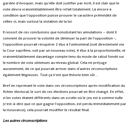
gardée d'évoquer, mais qu'elle doit justifier par écrit, il est clair que le
vote devra vraisemblablement être refait totalement. Là encore à
condition que l'opposition puisse prouver le caractère prémédité de
celles-ci, mais surtout la violation de la loi.
Il ressort de ces conclusions que nonobstant les annulations – dont il
convient de prouver la volonté de diminuer la part de l'opposition -,
l'opposition pourrait récupérer 2 élus à l'uninominal (soit directement via
la Cour suprême, soit par un nouveau vote), 4 élus à la proportionnelle, et
vraisemblablement davantage compte tenu du mode de calcul fondé sur
le nombre de voix obtenues au niveau global. Cela ne préjuge
aucunement, de ce qui pourrait arriver dans d'autres circonscriptions
également litigieuses. Tout ça n'est que théorie bien sûr...
Bref en reprenant le vote dans ces circonscriptions après modification du
fichier électoral, le sort de ces élections pourrait en être changé. En effet,
si les votes étaient différents dans un scrutin où le jeu est à somme nulle
(c'est-à-dire que ce que gagne l'opposition, est perdu immédiatement par
la mouvance), cela pourrait modifier le résultat final.
Les autres circonscriptions