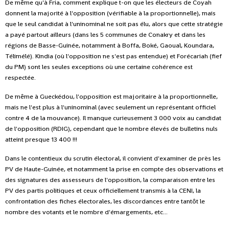
De même qu'à Fria, comment explique t-on que les électeurs de Coyah
donnent la majorité à l'opposition (vérifiable à la proportionnelle), mais
que le seul candidat à l'uninominal ne soit pas élu, alors que cette stratégie
a payé partout ailleurs (dans les 5 communes de Conakry et dans les
régions de Basse-Guinée, notamment à Boffa, Boké, Gaoual, Koundara,
Télimélé). Kindia (où l'opposition ne s'est pas entendue) et Forécariah (fief
du PM) sont les seules exceptions où une certaine cohérence est
respectée.
De même à Gueckédou, l'opposition est majoritaire à la proportionnelle,
mais ne l'est plus à l'uninominal (avec seulement un représentant officiel
contre 4 de la mouvance). Il manque curieusement 3 000 voix au candidat
de l'opposition (RDIG), cependant que le nombre élevés de bulletins nuls
atteint presque 13 400 !!!
Dans le contentieux du scrutin électoral, il convient d'examiner de près les
PV de Haute-Guinée, et notamment la prise en compte des observations et
des signatures des assesseurs de l'opposition, la comparaison entre les
PV des partis politiques et ceux officiellement transmis à la CENI, la
confrontation des fiches électorales, les discordances entre tantôt le
nombre des votants et le nombre d'émargements, etc...