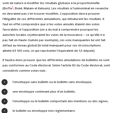
sont de nature à modifier les résultats globaux à la proportionnelle
3
(Boffa
, Boké, Matam et Kaloum). Les résultats à l'uninominal en revanche
ne devraient pas s'en trouver modifiés. L'opposition devra prouver
l'illégalité de ces différentes annulations, qui dénaturent les résultats. Il
faut en effet comprendre que si les votes annulés étaient des votes
favorables à l'opposition (on a du mal à comprendre pourquoi les
autorités locales rejetteraient les votes de la mouvance – ce qu'elle n'a
pas fait en Haute-Guinée par exemple), ces voix manquantes lui ont fait
défaut au niveau global (le total manquant pour ces circonscriptions
atteint 63 100 voix, ce qui représente l'équivalent de 1,5 député).
Il faudra donc prouver que les différentes annulations de bulletins ne sont
pas conformes au Code électoral. Selon l'article 82 du Code électoral, sont
considérés comme votes nuls :
l'enveloppe sans bulletin ou le bulletin sans enveloppe,
une enveloppe contenant plus d’un bulletin,
l'enveloppe ou le bulletin comportant des mentions ou des signes,
le bulletin ou enveloppe non réglementaire.