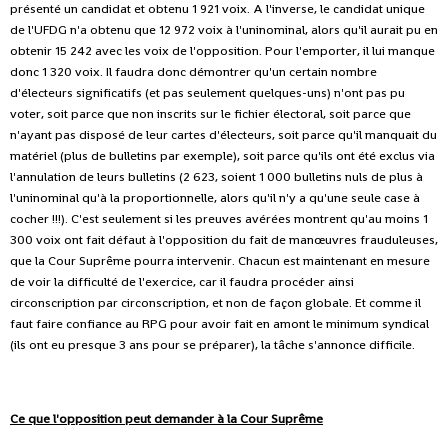
présenté un candidat et obtenu 1 921 voix. A l'inverse, le candidat unique
de l'UFDG n'a obtenu que 12 972 voix à l'uninominal, alors qu'il aurait pu en
obtenir 15 242 avec les voix de l'opposition. Pour l'emporter, il lui manque
donc 1 320 voix. Il faudra donc démontrer qu'un certain nombre
d'électeurs significatifs (et pas seulement quelques-uns) n'ont pas pu
voter, soit parce que non inscrits sur le fichier électoral, soit parce que
n'ayant pas disposé de leur cartes d'électeurs, soit parce qu'il manquait du
matériel (plus de bulletins par exemple), soit parce qu'ils ont été exclus via
l'annulation de leurs bulletins (2 623, soient 1 000 bulletins nuls de plus à
l'uninominal qu'à la proportionnelle, alors qu'il n'y a qu'une seule case à
cocher !!!). C'est seulement si les preuves avérées montrent qu'au moins 1
300 voix ont fait défaut à l'opposition du fait de manœuvres frauduleuses,
que la Cour Suprême pourra intervenir. Chacun est maintenant en mesure
de voir la difficulté de l'exercice, car il faudra procéder ainsi
circonscription par circonscription, et non de façon globale. Et comme il
faut faire confiance au RPG pour avoir fait en amont le minimum syndical
(ils ont eu presque 3 ans pour se préparer), la tâche s'annonce difficile.
Ce que l'opposition peut demander à la Cour Suprême