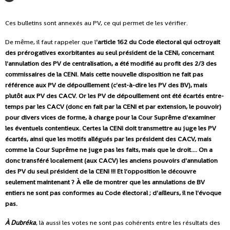
Ces bulletins sont annexés au PV, ce qui permet de les vérifier.
De même, il faut rappeler que l
'article 162 du Code électoral qui octroyait
des prérogatives exorbitantes au seul président de la CENI, concernant
l'annulation des PV de centralisation, a été modifié au profit des 2/3 des
commissaires de la CENI. Mais cette nouvelle disposition ne fait pas
référence aux PV de dépouillement (c'est-à-dire les PV des BV), mais
plutôt aux PV des CACV. Or les PV de dépouillement ont été écartés entre-
temps par les CACV (donc en fait par la CENI et par extension, le pouvoir)
pour divers vices de forme, à charge pour la Cour Suprême d'examiner
les éventuels contentieux. Certes la CENI doit transmettre au juge les PV
écartés, ainsi que les motifs allégués par les président des CACV, mais
comme la Cour Suprême ne juge pas les faits, mais que le droit.... On a
donc transféré localement (aux CACV) les anciens pouvoirs d'annulation
des PV du seul président de la CENI !!! Et l'opposition le découvre
seulement maintenant ? À elle de montrer que les annulations de BV
entiers ne sont pas conformes au Code électoral ; d'ailleurs, il ne l'évoque
pas.
À Dubréka
, là aussi les votes ne sont pas cohérents entre les résultats des