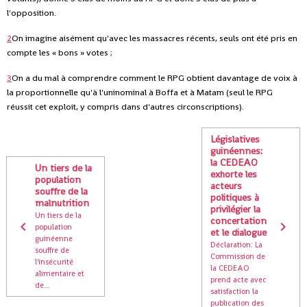
l'opposition.
2
On imagine aisément qu'avec les massacres récents, seuls ont été pris en
compte les « bons » votes ;
3
On a du mal à comprendre comment le RPG obtient davantage de voix à
la proportionnelle qu'à l'uninominal à Boffa et à Matam (seul le RPG
réussit cet exploit, y compris dans d'autres circonscriptions).
Législatives
guinéennes:
la CEDEAO
Un tiers de la
exhorte les
population
acteurs
souffre de la
politiques à
malnutrition
privilégier la
Un tiers de la
concertation
population
et le dialogue
guinéenne
Déclaration: La
souffre de
Commission de
l'insécurité
la CEDEAO
alimentaire et
prend acte avec
de...
satisfaction la
publication des