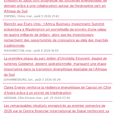
Envision et Sasol font progresser les systèmes énergétiques de
demain grâce à une collaboration autour de l'hydrogène vert en
Afrique du Sud
CHIFENG, Chine, mer., août 5 2026 21:42
Bientôt aux États-Unis : l'Africa Business Investment Summit
présentera à Washington un portefeuille de projets d'une valeur
de quatre milliards de dollars, alors que les investisseurs
recherchent des opportunités de croissance au-delà des marchés
traditionnels
WASHINGTON, mar., août 4 2026 16:59
La première phase du parc éolien d'Ummbila Emoyeni, équipé de
turbines Goldwind, devient opérationnelle, marquant une étape
importante dans la transition énergétique équitable de l'Afrique
du Sud
JOHANNESBURG, lun., août 3 2026 00:24
Clarke Energy renforce la résilience énergétique de Capraci en Côte
d'Ivoire grâce à un projet de trigénération
ABIDJAN, Côte d'Ivoire, mer., juil. 29 2026 07:00
Les remarquables résultats enregistrés au premier semestre de
2026 par le Centre financier international de Dubaï renforcent sa