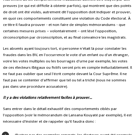
preuves (ce qui est difficile à obtenir parfois), qui montrent que des points
de droit ont été violés, autrement dit l'opposition doit indiquer et prouver,
en quoi ces comportements constituent une violation du Code électoral. À
ce titre il faudra prouver - et non faire de simples mémorandums - que
certaines mesures prises – volontairement – ont lésé l'opposition,
circonscription par circonscription, et au final convaincre les magistrats.
Les absents ayant toujours tort, si personne n'était là pour constater les
fraudes dans les BV, en l'occurrence le vote d'un enfant ou d'un étranger,
voire les votes multiples ou les bourrages d'urne par exemple, les votes
de ces électeurs illégaux ou fictifs seront pris en compte inéluctablement. Il
ne faut pas oublier que seul l'écrit compte devant la Cour Suprême. Il ne
faut pas se contenter d'affirmer que tel ou tel a triché (nous ne sommes
pas dans une procédure accusatoire).
Il y a des violations relativement faciles à prouver...
Sans entrer dans le détail exhaustif des comportements ciblés par
l'opposition (voir le mémorandum de Lansana Kouyaté par exemple), il est
nécessaire d'insister et de rappeler qu'il faudra donc :
illustrer par des exemples concrets, les électeurs ayant été recensés