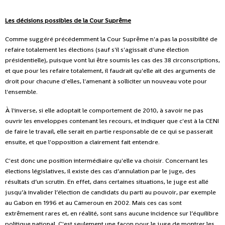
Les décisions possibles de la Cour Suprême
Comme suggéré précédemment la Cour Suprême n'a pas la possibilité de
refaire totalement les élections (sauf s'il s'agissait d'une élection
présidentielle), puisque vont lui être soumis les cas des 38 circonscriptions,
et que pour les refaire totalement, il faudrait qu'elle ait des arguments de
droit pour chacune d'elles, l'amenant à solliciter un nouveau vote pour
l'ensemble.
À l'inverse, si elle adoptait le comportement de 2010, à savoir ne pas
ouvrir les enveloppes contenant les recours, et indiquer que c'est à la CENI
de faire le travail, elle serait en partie responsable de ce qui se passerait
ensuite, et que l'opposition a clairement fait entendre.
C'est donc une position intermédiaire qu'elle va choisir. Concernant les
élections législatives, il existe des cas d’annulation par le juge, des
résultats d’un scrutin. En effet, dans certaines situations, le juge est allé
jusqu’à invalider l’élection de candidats du parti au pouvoir, par exemple
au Gabon en 1996 et au Cameroun en 2002. Mais ces cas sont
extrêmement rares et, en réalité, sont sans aucune incidence sur l’équilibre
politique national. C'est seulement une façon pour le juge de montrer les