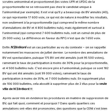
scrutins uninominal et proportionnel (les votes UFR et UFDG de la
proportionnelle ne se retrouvent pas chez le candidat unique à
l'uninominal par exemple). Il est vrai qu'il y a beaucoup de BV annulés (40),
ce qui représente 17 600 voix, ce qui est de nature à modifier les résultats,
non seulement à la proportionnelle (qui comprend le même nombre
d'annulations de BV et 4 800 bulletins nuls), mais également et surtout à
l'uninominal (qui comprend 7 600 bulletins nuls, soit un cumul de plus de
25 000 voix). La différence en faveur du RPG n'est que de 1 650 voix.
Enfin
N'Zérékoré
est un cas particulier au vu du contexte – on se rappelle
notamment les massacres de Juillet dernier. Le nombre des annulations de
BV est spectaculaire, puisque 175 BV ont été annulés (soit 95 500 votes),
ramenant le taux de participation à moins de 30% pour la proportionnelle,
et 4 500 bulletins nuls. C'est encore pire à l'uninominal, puisque ce sont 182
BV qui ont été annulés (soit 99 000 votes), ramenant le taux de
participation à moins de 35%, et 7 000 bulletins nuls. En supprimant plus
de 106 000 bulletins, cela aboutit à supprimer plus de 2 élus pour la
seule
ville de N'Zérékoré
!!!
Après avoir mis en évidence les procédures en matière de suppression de
BV, qui fait quoi, comment et pourquoi ? Dans quels quartiers ces
annulations ont-elles été prononcées, des questions que la CENI s'est bien