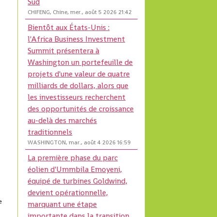
Sud
CHIFENG, Chine, mer., août 5 2026 21:42
Bientôt aux États-Unis :
l
l'Africa Business Investment
Summit présentera à
Washington un portefeuille de
projets d'une valeur de quatre
milliards de dollars, alors que
les investisseurs recherchent
des opportunités de croissance
au-delà des marchés
traditionnels
WASHINGTON, mar., août 4 2026 16:59
La première phase du parc
éolien d'Ummbila Emoyeni,
équipé de turbines Goldwind,
devient opérationnelle,
e
marquant une étape
importante dans la transition