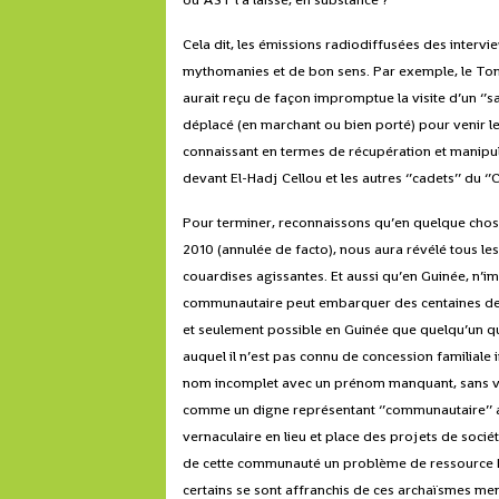
Cela dit, les émissions radiodiffusées des intervi
mythomanies et de bon sens. Par exemple, le Tonto
aurait reçu de façon impromptue la visite d’un ‘’sa
déplacé (en marchant ou bien porté) pour venir le vo
connaissant en termes de récupération et manipula
devant El-Hadj Cellou et les autres ‘’cadets’’ du
Pour terminer, reconnaissons qu’en quelque chose, 
2010 (annulée de facto), nous aura révélé tous le
couardises agissantes. Et aussi qu’en Guinée, n’
communautaire peut embarquer des centaines de 
et seulement possible en Guinée que quelqu’un qu
auquel il n’est pas connu de concession familiale 
nom incomplet avec un prénom manquant, sans vie
comme un digne représentant ‘’communautaire’’ a
vernaculaire en lieu et place des projets de sociét
de cette communauté un problème de ressource hu
certains se sont affranchis de ces archaïsmes m