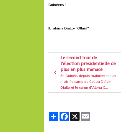
Guinéens !
Ibrahima Diallo-‘’Ollaid’’
Le second tour de
l'élection présidentielle de
plus en plus menacé
En Guinée, depuis maintentant un
mois, le camp de Cellou Dalein
Diallo et le camp d'Alpha C...
Partager
Facebook
X
Email