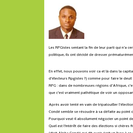
Les RPGistes sentant la fin de leur parti qui n’a
politique, ils ont décidé de dresser prématuréme
En effet, nous pouvons voir ca et là dans la cap
d’électeurs Rpgistes ?) comme pour faire le deuil
RPG : dans de nombreuses régions d’Afrique, c’es
que c’est vraiment pathétique de voir un opposant ‘
Après avoir tenté en vain de tripatouiller l’élec
Condé semble se résoudre à sa défaite au point
Pourquoi veut-il absolument négocier un point de 
Quel est l’intérêt de faire des élections si chère
(dixit Alpha Condé qui dit avoir écrit un livre à c