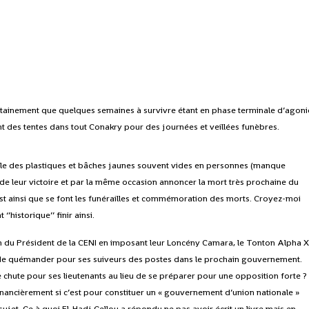
 certainement que quelques semaines à survivre étant en phase terminale d’agoni
nt des tentes dans tout Conakry pour des journées et veillées funèbres.
itale des plastiques et bâches jaunes souvent vides en personnes (manque
 de leur victoire et par la même occasion annoncer la mort très prochaine du
t ainsi que se font les funérailles et commémoration des morts. Croyez-moi
’historique’’ finir ainsi.
tion du Président de la CENI en imposant leur Loncény Camara, le Tonton Alpha 
 de quémander pour ses suiveurs des postes dans le prochain gouvernement.
chute pour ses lieutenants au lieu de se préparer pour une opposition forte ?
s financièrement si c’est pour constituer un « gouvernement d’union nationale »
e sujet. Ce à quoi El-Hadj Cellou a répondu ne pas avoir écrit un livre mais en