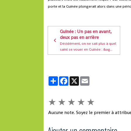
porte et la Guinée plongerait alors dans une pério
Guinée : Un pas en avant,
deux pas en arrière
Décidément, on ne sait plus à quel
saint se vouer en Guinée : &ag...
Partager
Facebook
X
Email
★
★
★
★
★
Aucune note. Soyez le premier à attribue
Ajouter un commentaire