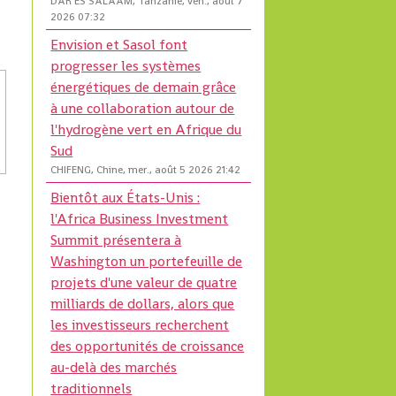
DAR ES SALAAM, Tanzanie, ven., août 7
2026 07:32
Envision et Sasol font
progresser les systèmes
énergétiques de demain grâce
à une collaboration autour de
l'hydrogène vert en Afrique du
Sud
CHIFENG, Chine, mer., août 5 2026 21:42
Bientôt aux États-Unis :
l'Africa Business Investment
Summit présentera à
Washington un portefeuille de
projets d'une valeur de quatre
milliards de dollars, alors que
les investisseurs recherchent
des opportunités de croissance
au-delà des marchés
traditionnels