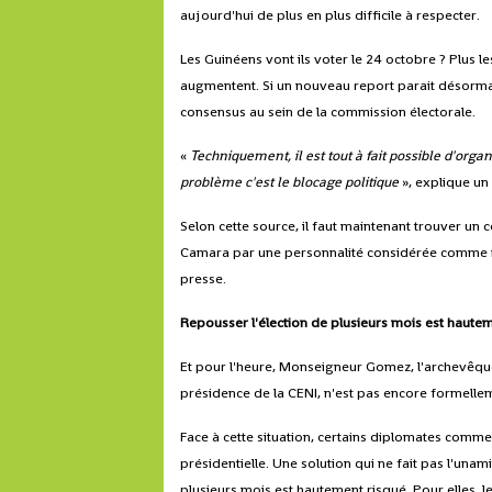
aujourd'hui de plus en plus difficile à respecter.
Les Guinéens vont ils voter le 24 octobre ? Plus l
augmentent. Si un nouveau report parait désormais
consensus au sein de la commission électorale.
«
Techniquement, il est tout à fait possible d'organ
problème c'est le blocage politique
», explique un
Selon cette source, il faut maintenant trouver 
Camara par une personnalité considérée comme ne
presse.
Repousser l'élection de plusieurs mois est haute
Et pour l'heure, Monseigneur Gomez, l'archevêque
présidence de la CENI, n'est pas encore formelle
Face à cette situation, certains diplomates comme
présidentielle. Une solution qui ne fait pas l'unam
plusieurs mois est hautement risqué. Pour elles, 