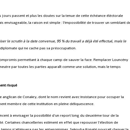
es jours passent et plus les doutes sur la tenue de cette échéance éléctorale
 envisageable, la raison est simple : l'impossibilité de trouver un semblant d
iser le scrutin à la date convenue, 95 % du travail a déjà été effectué, mais le
 diplomate qui ne cache pas sa préoccupation.
un compromis permettant à chaque camp de sauver la face. Remplacer Louncény
utre par toutes les parties apparaît comme une solution, mais le temps
ment risqué
 anglican de Conakry, dont le nom revient avec insistance pour occuper la
ment membre de cette institution en pleine déliquescence.
ncent à envisager la possibilité d'un report long du deuxième tour de la
ité. Certaines chancelleries estiment en effet que repousser l'élection de
le temps n'atténuera pas les antagonismes, Sekouba Konaté pourrait claquer la