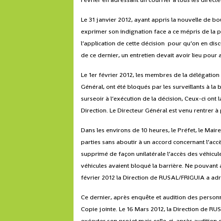
Le 31 janvier 2012, ayant appris la nouvelle de bou
exprimer son indignation face a ce mépris de la p
l’application de cette décision pour qu’on en disc
de ce dernier, un entretien devait avoir lieu pour 
Le 1er février 2012, les membres de la délégation 
Général, ont été bloqués par les surveillants à la b
surseoir à l’exécution de la décision, Ceux-ci ont
Direction. Le Directeur Général est venu rentrer à
Dans les environs de 10 heures, le Préfet, le Mair
parties sans aboutir à un accord concernant l’acc
supprimé de façon unilatérale l’accès des véhicule
véhicules avaient bloqué la barrière. Ne pouvant a
février 2012 la Direction de RUSAL/FRIGUIA a a
Ce dernier, après enquête et audition des person
Copie jointe. Le 16 Mars 2012, la Direction de RU
exécuter son projet mais celle-ci, après audition