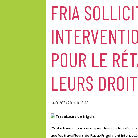
FRIA SOLLIC
INTERVENTI
POUR LE RÉ
LEURS DROI
Le 01/03/2014
à 13:16
C'est à travers une correspondance adressée le 2
que les travailleurs de Rusal/Friguia ont interpel