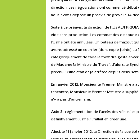
direction, ces négociations ont commencé début d
nous avons déposé un préavis de grève le 14 dé
Suite à ce préavis, la direction de RUSAL/FRIGUIA 
vide sans production. Les commandes de soude e
l’Usine ont été annulées. Un bateau de mazout qui
avons adressé un courrier (dont copie jointe) au
catégoriquement de faire le moindre geste envers s
de Madame la Ministre du Travail d’alors, le Synd
précis, l’Usine était déjà arrêtée depuis deux sem
En janvier 2012, Monsieur le Premier Ministre a a
rencontre, Monsieur le Premier Ministre a supplié 
n’y a pas d’ancien ami.
Acte 2
: réglementation de l’accès des véhicules p
définitivement l’usine, il fallait en créer une.
Ainsi, le 11 janvier 2012, la Direction de la socié
Février en adressant un courrier à tous les direct