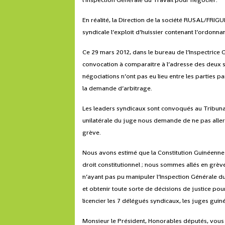
En réalité, la Direction de la société RUSAL/FRIGU
syndicale l’exploit d’huissier contenant l’ordonna
Ce 29 mars 2012, dans le bureau de l’Inspectrice
convocation à comparaitre à l’adresse des de
négociations n’ont pas eu lieu entre les parties p
la demande d’arbitrage.
Les leaders syndicaux sont convoqués au Tribunal d
unilatérale du juge nous demande de ne pas aller 
grève.
Nous avons estimé que la Constitution Guinéenne 
droit constitutionnel ; nous sommes allés en grè
n’ayant pas pu manipuler l’Inspection Générale du
et obtenir toute sorte de décisions de justice pour
licencier les 7 délégués syndicaux, les juges guinée
Monsieur le Président, Honorables députés, vous ê