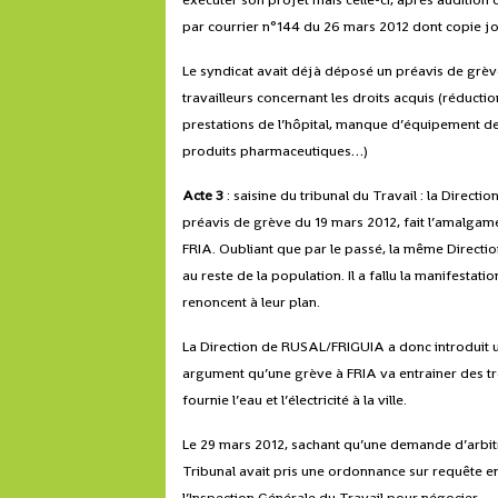
par courrier n°144 du 26 mars 2012 dont copie jo
Le syndicat avait déjà déposé un préavis de grève
travailleurs concernant les droits acquis (réducti
prestations de l’hôpital, manque d’équipement de 
produits pharmaceutiques…)
Acte 3
: saisine du tribunal du Travail : la Direct
préavis de grève du 19 mars 2012, fait l’amalgame en
FRIA. Oubliant que par le passé, la même Directio
au reste de la population. Il a fallu la manifestati
renoncent à leur plan.
La Direction de RUSAL/FRIGUIA a donc introduit
argument qu’une grève à FRIA va entrainer des troub
fournie l’eau et l’électricité à la ville.
Le 29 mars 2012, sachant qu’une demande d’arbitr
Tribunal avait pris une ordonnance sur requête en
l’Inspection Générale du Travail pour négocier.