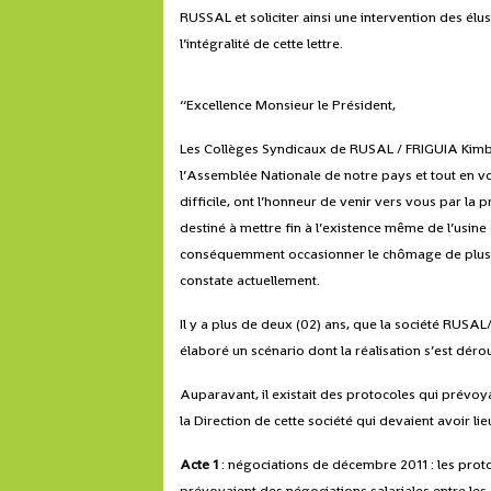
RUSSAL et soliciter ainsi une intervention des élus,
l’intégralité de cette lettre.
‘‘Excellence Monsieur le Président,
Les Collèges Syndicaux de RUSAL / FRIGUIA Kimbo 
l’Assemblée Nationale de notre pays et tout en v
difficile, ont l’honneur de venir vers vous par l
destiné à mettre fin à l’existence même de l’usine 
conséquemment occasionner le chômage de plus d
constate actuellement.
Il y a plus de deux (02) ans, que la société RUSAL
élaboré un scénario dont la réalisation s’est dér
Auparavant, il existait des protocoles qui prévoy
la Direction de cette société qui devaient avoir l
Acte 1
: négociations de décembre 2011 : les proto
prévoyaient des négociations salariales entre le