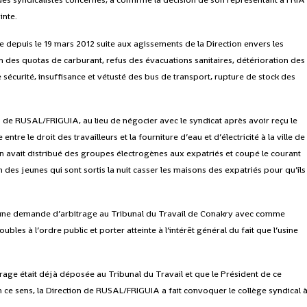
inte.
 depuis le 19 mars 2012 suite aux agissements de la Direction envers les
on des quotas de carburant, refus des évacuations sanitaires, détérioration des
sécurité, insuffisance et vétusté des bus de transport, rupture de stock des
ion de RUSAL/FRIGUIA, au lieu de négocier avec le syndicat après avoir reçu le
tre le droit des travailleurs et la fourniture d’eau et d’électricité à la ville de
n avait distribué des groupes électrogènes aux expatriés et coupé le courant
on des jeunes qui sont sortis la nuit casser les maisons des expatriés pour qu’ils
 une demande d’arbitrage au Tribunal du Travail de Conakry avec comme
les à l’ordre public et porter atteinte à l’intérêt général du fait que l’usine
age était déjà déposée au Tribunal du Travail et que le Président de ce
 ce sens, la Direction de RUSAL/FRIGUIA a fait convoquer le collège syndical 