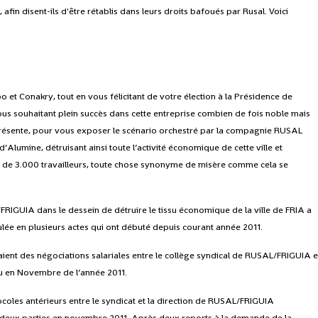
 afin disent-ils d'être rétablis dans leurs droits bafoués par Rusal. Voici
et Conakry, tout en vous félicitant de votre élection à la Présidence de
ous souhaitant plein succès dans cette entreprise combien de fois noble mais
a présente, pour vous exposer le scénario orchestré par la compagnie RUSAL
d’Alumine, détruisant ainsi toute l’activité économique de cette ville et
e 3.000 travailleurs, toute chose synonyme de misère comme cela se
/FRIGUIA dans le dessein de détruire le tissu économique de la ville de FRIA a
oulée en plusieurs actes qui ont débuté depuis courant année 2011.
aient des négociations salariales entre le collège syndical de RUSAL/FRIGUIA e
ieu en Novembre de l’année 2011.
coles antérieurs entre le syndicat et la direction de RUSAL/FRIGUIA
s deux parties en novembre 2011. Après deux reports à la demande de la