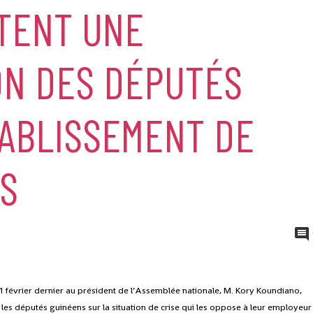
ITENT UNE
ON DES DÉPUTÉS
TABLISSEMENT DE
TS
1 février dernier au président de l’Assemblée nationale, M. Kory Koundiano,
lé les députés guinéens sur la situation de crise qui les oppose à leur employeur