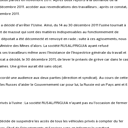
écembre 2011. accéder aux revendications des travailleurs ; après ce constat,
cembre 2011.
a décidé d’arrêter l’Usine. Ainsi, du 14 au 30 décembre 2011 l’usine tournait à
t de mazout qui sont des matières indispensables au fonctionnement de
 dépotait a été déconnecté et renvoyé en rade ; suite à ces agissements, nous
 Ministre des Mines d’alors. La société RUSAL/FRIGUIA ayant refusé
es travailleurs même avec l’insistance de l’Inspectrice générale du travail et
icat a décidé, le 30 décembre 2011, de lever le préavis de grève car dans le ca
aines. Une grève aurait été sans objet.
ccordé une audience aux deux parties (direction et syndicat). Au cours de cette
les Russes d’aider le Gouvernement car pour lui, la Russie est un Pays ami et il
rivés à l’usine : La société RUSAL/FRIGUIA n’ayant pas eu l’occasion de fermer
té décide de suspendre les accès de tous les véhicules privés à compter du 1er
eurs, Chef de Départements et Services sans en informer le syndicat.