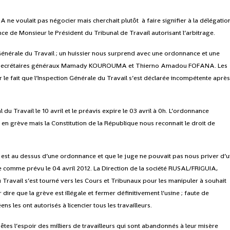
IA ne voulait pas négocier mais cherchait plutôt à faire signifier à la délégatio
nce de Monsieur le Président du Tribunal de Travail autorisant l’arbitrage.
 Générale du Travail ; un huissier nous surprend avec une ordonnance et une
ux secrétaires généraux Mamady KOUROUMA et Thierno Amadou FOFANA. Les
ar le fait que l’Inspection Générale du Travail s’est déclarée incompétente aprè
u Travail le 10 avril et le préavis expire le 03 avril à 0h. L’ordonnance
en grève mais la Constitution de la République nous reconnait le droit de
est au dessus d’une ordonnance et que le juge ne pouvait pas nous priver d’
ve comme prévu le 04 avril 2012. La Direction de la société RUSAL/FRIGUIA,
 Travail s’est tourné vers les Cours et Tribunaux pour les manipuler à souhait
 dire que la grève est illégale et fermer définitivement l’usine ; faute de
ns les ont autorisés à licencier tous les travailleurs.
tes l’espoir des milliers de travailleurs qui sont abandonnés à leur misère