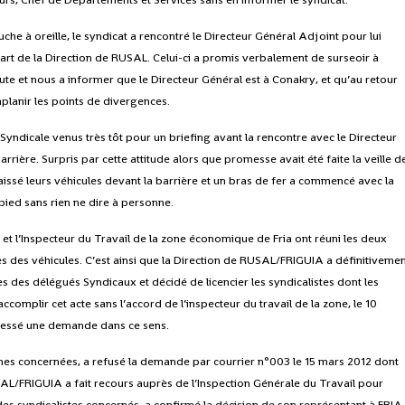
che à oreille, le syndicat a rencontré le Directeur Général Adjoint pour lui
art de la Direction de RUSAL. Celui-ci a promis verbalement de surseoir à
ute et nous a informer que le Directeur Général est à Conakry, et qu’au retour
aplanir les points de divergences.
Syndicale venus très tôt pour un briefing avant la rencontre avec le Directeur
arrière. Surpris par cette attitude alors que promesse avait été faite la veille d
 laissé leurs véhicules devant la barrière et un bras de fer a commencé avec la
 pied sans rien ne dire à personne.
e et l’Inspecteur du Travail de la zone économique de Fria ont réuni les deux
ès des véhicules. C’est ainsi que la Direction de RUSAL/FRIGUIA a définitiveme
s des délégués Syndicaux et décidé de licencier les syndicalistes dont les
ccomplir cet acte sans l’accord de l’inspecteur du travail de la zone, le 10
dressé une demande dans ce sens.
nes concernées, a refusé la demande par courrier n°003 le 15 mars 2012 dont
SAL/FRIGUIA a fait recours auprès de l’Inspection Générale du Travail pour
 des syndicalistes concernés, a confirmé la décision de son représentant à FRIA