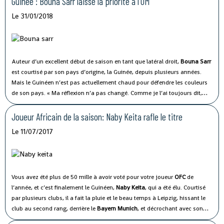
Guinée : Bouna Sarr laisse la priorité à l'OM
Le 31/01/2018
Auteur d’un excellent début de saison en tant que latéral droit,
Bouna Sarr
est courtisé par son pays d’origine, la Guinée, depuis plusieurs années.
Mais le Guinéen n’est pas actuellement chaud pour défendre les couleurs
de son pays. « Ma réflexion n’a pas changé. Comme je l’ai toujours dit,
pour moi, la priorité reste l’OM », a-t-il déclaré à Espace TV Guinée.
Joueur Africain de la saison: Naby Keita rafle le titre
Le 11/07/2017
Vous avez été plus de 50 mille à avoir voté pour votre joueur
OFC
de
l’année, et c’est finalement le Guinéen,
Naby Keita
, qui a été élu.
Courtisé
par plusieurs clubs, il a fait la pluie et le beau temps à Leipzig, hissant le
club au second rang, derrière le
Bayern Munich
, et décrochant avec son
club une place historique en
Ligue des Champions
.