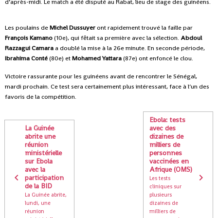
d’après-midi. Le match a été disputé au Rabat, lieu de stage des guinéens.
Les poulains de
Michel Dussuyer
ont rapidement trouvé la faille par
François Kamano
(10e), qui fêtait sa première avec la sélection.
Abdoul
Razzagui Camara
a doublé la mise à la 26e minute. En seconde période,
Ibrahima Conté
(80e) et
Mohamed Yattara
(87e) ont enfoncé le clou.
Victoire rassurante pour les guinéens avant de rencontrer le Sénégal,
mardi prochain. Ce test sera certainement plus intéressant, face à l’un des
favoris de la compétition.
Ebola: tests
La Guinée
avec des
abrite une
dizaines de
réunion
milliers de
ministérielle
personnes
sur Ebola
vaccinées en
avec la
Afrique (OMS)
participation
Les tests
de la BID
cliniques sur
La Guinée abrite,
plusieurs
lundi, une
dizaines de
réunion
milliers de