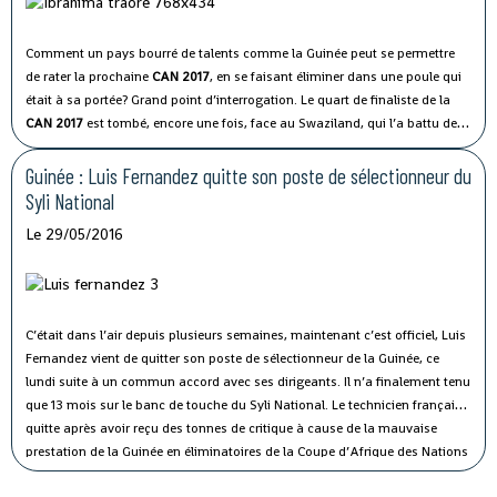
Comment un pays bourré de talents comme la Guinée peut se permettre
de rater la prochaine
CAN 2017
, en se faisant éliminer dans une poule qui
était à sa portée? Grand point d’interrogation. Le quart de finaliste de la
CAN 2017
est tombé, encore une fois, face au Swaziland, qui l’a battu deux
fois lors de ces éliminatoires! Battus 1-0, ils pointent à trois points de leur
adversaire du jour qu’ils ne pourront pas dépasser lors de la dernière
Guinée : Luis Fernandez quitte son poste de sélectionneur du
journée, puisque ce sont les confrontations directes qui trancheront, en
Syli National
cas d’égalité de points.
Le 29/05/2016
C’était dans l’air depuis plusieurs semaines, maintenant c’est officiel, Luis
Fernandez vient de quitter son poste de sélectionneur de la Guinée, ce
lundi suite à un commun accord avec ses dirigeants. Il n’a finalement tenu
que 13 mois sur le banc de touche du Syli National. Le technicien français
quitte après avoir reçu des tonnes de critique à cause de la mauvaise
prestation de la Guinée en éliminatoires de la Coupe d’Afrique des Nations
2017.