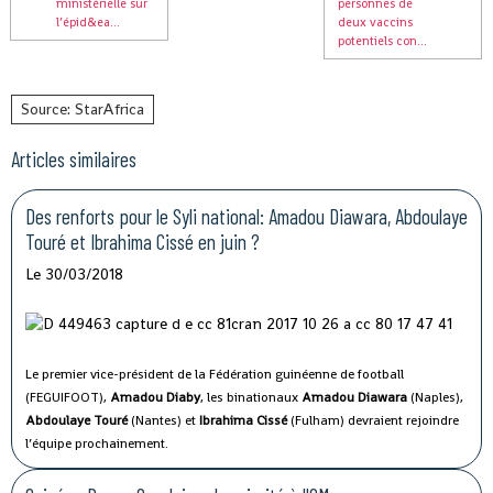
ministérielle sur
personnes de
l’épid&ea...
deux vaccins
potentiels con...
Source: StarAfrica
Articles similaires
Des renforts pour le Syli national: Amadou Diawara, Abdoulaye
Touré et Ibrahima Cissé en juin ?
Le 30/03/2018
Le premier vice-président de la Fédération guinéenne de football
(FEGUIFOOT),
Amadou Diaby
, les binationaux
Amadou Diawara
(Naples),
Abdoulaye Touré
(Nantes) et
Ibrahima Cissé
(Fulham) devraient rejoindre
l’équipe prochainement.