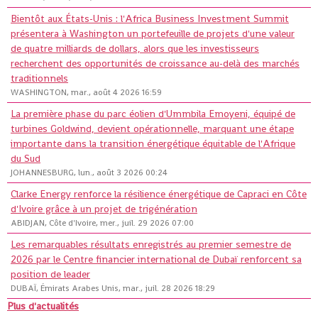
Bientôt aux États-Unis : l'Africa Business Investment Summit
présentera à Washington un portefeuille de projets d'une valeur
de quatre milliards de dollars, alors que les investisseurs
recherchent des opportunités de croissance au-delà des marchés
traditionnels
WASHINGTON, mar., août 4 2026 16:59
La première phase du parc éolien d'Ummbila Emoyeni, équipé de
turbines Goldwind, devient opérationnelle, marquant une étape
importante dans la transition énergétique équitable de l'Afrique
du Sud
JOHANNESBURG, lun., août 3 2026 00:24
Clarke Energy renforce la résilience énergétique de Capraci en Côte
d'Ivoire grâce à un projet de trigénération
ABIDJAN, Côte d'Ivoire, mer., juil. 29 2026 07:00
Les remarquables résultats enregistrés au premier semestre de
2026 par le Centre financier international de Dubaï renforcent sa
position de leader
DUBAÏ, Émirats Arabes Unis, mar., juil. 28 2026 18:29
Plus d'actualités