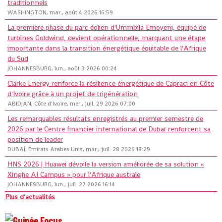
traditionnels
WASHINGTON, mar., août 4 2026 16:59
La première phase du parc éolien d'Ummbila Emoyeni, équipé de
turbines Goldwind, devient opérationnelle, marquant une étape
importante dans la transition énergétique équitable de l'Afrique
du Sud
JOHANNESBURG, lun., août 3 2026 00:24
Clarke Energy renforce la résilience énergétique de Capraci en Côte
d'Ivoire grâce à un projet de trigénération
ABIDJAN, Côte d'Ivoire, mer., juil. 29 2026 07:00
Les remarquables résultats enregistrés au premier semestre de
2026 par le Centre financier international de Dubaï renforcent sa
position de leader
DUBAÏ, Émirats Arabes Unis, mar., juil. 28 2026 18:29
HNS 2026 | Huawei dévoile la version améliorée de sa solution «
Xinghe AI Campus » pour l'Afrique australe
JOHANNESBURG, lun., juil. 27 2026 16:14
Plus d'actualités