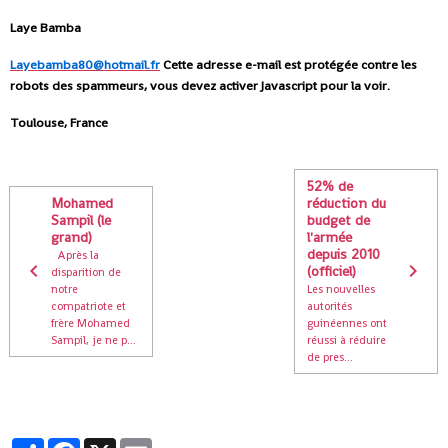
Laye Bamba
Layebamba80@hotmail.fr
Cette adresse e-mail est protégée contre les
robots des spammeurs, vous devez activer Javascript pour la voir.
Toulouse, France
52% de
Mohamed
réduction du
Sampil (le
budget de
grand)
l'armée
depuis 2010
Après la
(officiel)
disparition de
notre
Les nouvelles
compatriote et
autorités
frère Mohamed
guinéennes ont
Sampil, je ne p...
réussi à réduire
de pres...
Partager
Facebook
X
Email