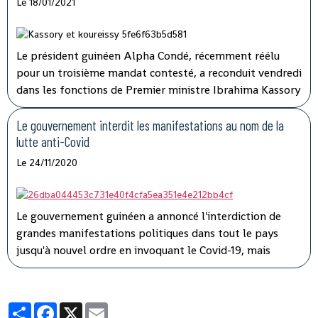
Le 18/01/2021
Le président guinéen Alpha Condé, récemment réélu
pour un troisième mandat contesté, a reconduit vendredi
dans les fonctions de Premier ministre Ibrahima Kassory
Fofana qui avait auparavant présenté la démission de
son gouvernement.
Le gouvernement interdit les manifestations au nom de la
lutte anti-Covid
Le 24/11/2020
Le gouvernement guinéen a annoncé l'interdiction de
grandes manifestations politiques dans tout le pays
jusqu'à nouvel ordre en invoquant le Covid-19, mais
l'opposition a dénoncé une instrumentalisation de la
pandémie pour faire taire les adversaires du président
Alpha Condé.
Partager
Facebook
X
Email