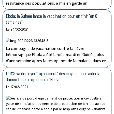
résistance des populations, a mis en garde un
responsable de la Croix-Rouge dans un entretien à l'AFP.
Ebola: la Guinée lance la vaccination pour en finir "en 6
semaines"
Le 24/02/2021
La campagne de vaccination contre la fièvre
hémorragique Ebola a été lancée mardi en Guinée, plus
d'une semaine après la résurgence de la maladie dans ce
pays d'Afrique de l'Ouest qui espère l'éradiquer "en six
semaines" selon son ministre de la Santé.
L'OMS va déployer "rapidement" des moyens pour aider la
Guinée face à l'épidémie d'Ebola
Le 17/02/2021