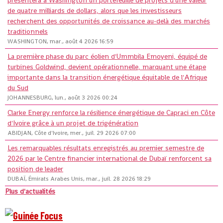
présentera à Washington un portefeuille de projets d'une valeur
de quatre milliards de dollars, alors que les investisseurs
recherchent des opportunités de croissance au-delà des marchés
traditionnels
WASHINGTON, mar., août 4 2026 16:59
La première phase du parc éolien d'Ummbila Emoyeni, équipé de
turbines Goldwind, devient opérationnelle, marquant une étape
importante dans la transition énergétique équitable de l'Afrique
du Sud
JOHANNESBURG, lun., août 3 2026 00:24
Clarke Energy renforce la résilience énergétique de Capraci en Côte
d'Ivoire grâce à un projet de trigénération
ABIDJAN, Côte d'Ivoire, mer., juil. 29 2026 07:00
Les remarquables résultats enregistrés au premier semestre de
2026 par le Centre financier international de Dubaï renforcent sa
position de leader
DUBAÏ, Émirats Arabes Unis, mar., juil. 28 2026 18:29
Plus d'actualités