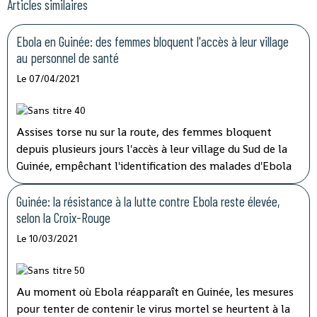
Articles similaires
Ebola en Guinée: des femmes bloquent l'accès à leur village
au personnel de santé
Le 07/04/2021
Assises torse nu sur la route, des femmes bloquent
depuis plusieurs jours l'accès à leur village du Sud de la
Guinée, empêchant l'identification des malades d'Ebola
et les vaccinations, ont indiqué mardi les autorités, qui
tentent de lever le blocus par la négociation.
Guinée: la résistance à la lutte contre Ebola reste élevée,
selon la Croix-Rouge
Le 10/03/2021
Au moment où Ebola réapparaît en Guinée, les mesures
pour tenter de contenir le virus mortel se heurtent à la