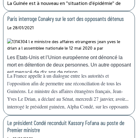
La Guinée est à nouveau en "situation d'épidémie" de
fièvre hémorragique, après l'apparition ces derniers jours
dans le sud-est du pays de sept cas, dont trois
Paris interroge Conakry sur le sort des opposants détenus
mortels.
L'organisation mondiale de la Santé (OMS) va
Le 28/01/2021
envoyer des doses de vaccins pour aider la Guinée à faire
face à la résurgence de l'épidémie de fièvre
hémorragique
Ebola
, confirmée dimanche
14 février. "Nous allons déployer rapidement les
Les Etats-Unis et l’Union européenne ont dénoncé la
capacités nécessaires pour appuyer la Guinée, qui a déjà
mort en détention de deux personnes. Un autre opposant
une grande expérience", a déclaré devant la presse le
est menacé de dix ans de prison.
La France appelle à un dialogue entre les autorités et
représentant de l'agence de l'ONU à Conakry.
l’opposition afin de permettre une réconciliation de tous les
Guinéens. Le ministre des affaires étrangères français, Jean-
Yves Le Drian, a déclaré au Sénat, mercredi 27 janvier, avoir
interrogé le président guinéen, Alpha Condé, sur les opposants
en prison, agitant la menace de
« mesures »
contre Conakry.
Le président Condé reconduit Kassory Fofana au poste de
Premier ministre