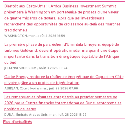
Bientôt aux États-Unis : l'Africa Business Investment Summit
présentera à Washington un portefeuille de projets d'une valeur
de quatre milliards de dollars, alors que les investisseurs
recherchent des opportunités de croissance au-delà des marchés
traditionnels
WASHINGTON, mar., août 4 2026 16:59
La première phase du parc éolien d'Ummbila Emoyeni, équipé de
turbines Goldwind, devient opérationnelle, marquant une étape
importante dans la transition énergétique équitable de l'Afrique
du Sud
JOHANNESBURG, lun., août 3 2026 00:24
Clarke Energy renforce la résilience énergétique de Capraci en Côte
d'Ivoire grâce à un projet de trigénération
ABIDJAN, Côte d'Ivoire, mer., juil. 29 2026 07:00
Les remarquables résultats enregistrés au premier semestre de
2026 par le Centre financier international de Dubaï renforcent sa
position de leader
DUBAÏ, Émirats Arabes Unis, mar., juil. 28 2026 18:29
Plus d'actualités