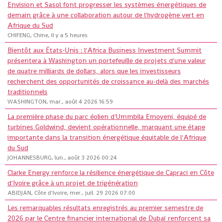
Envision et Sasol font progresser les systèmes énergétiques de
demain grâce à une collaboration autour de l'hydrogène vert en
Afrique du Sud
CHIFENG, Chine, il y a 5 heures
Bientôt aux États-Unis : l'Africa Business Investment Summit
présentera à Washington un portefeuille de projets d'une valeur
de quatre milliards de dollars, alors que les investisseurs
recherchent des opportunités de croissance au-delà des marchés
traditionnels
WASHINGTON, mar., août 4 2026 16:59
La première phase du parc éolien d'Ummbila Emoyeni, équipé de
turbines Goldwind, devient opérationnelle, marquant une étape
importante dans la transition énergétique équitable de l'Afrique
du Sud
JOHANNESBURG, lun., août 3 2026 00:24
Clarke Energy renforce la résilience énergétique de Capraci en Côte
d'Ivoire grâce à un projet de trigénération
ABIDJAN, Côte d'Ivoire, mer., juil. 29 2026 07:00
Les remarquables résultats enregistrés au premier semestre de
2026 par le Centre financier international de Dubaï renforcent sa