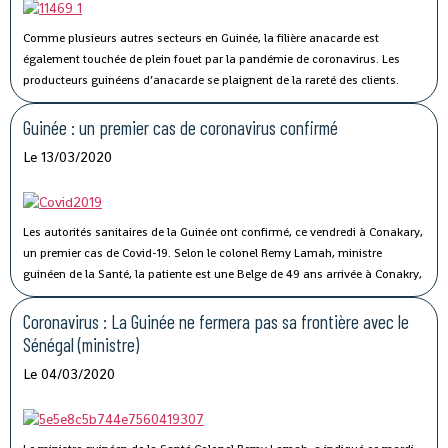
Comme plusieurs autres secteurs en Guinée, la filière anacarde est
également touchée de plein fouet par la pandémie de coronavirus.
Les
producteurs guinéens d’anacarde se plaignent de la rareté des clients.
Lancée le 02 avril dernier, par le ministère du Commerce, la campagne de
commercialisation de l’anacarde n’a pas connu son affluence habituelle à
Guinée : un premier cas de coronavirus confirmé
cause de la crise sanitaire qui secoue le monde.
Le 13/03/2020
Les autorités sanitaires de la Guinée ont confirmé, ce vendredi à Conakary,
un premier cas de Covid-19.
Selon le colonel Remy Lamah, ministre
guinéen de la Santé, la patiente est une Belge de 49 ans arrivée à Conakry,
il y a une semaine. « Elle a été conduite et isolée au Centre de traitement de
Nongo », a-t-il indiqué.
Coronavirus : La Guinée ne fermera pas sa frontière avec le
Sénégal (ministre)
Le 04/03/2020