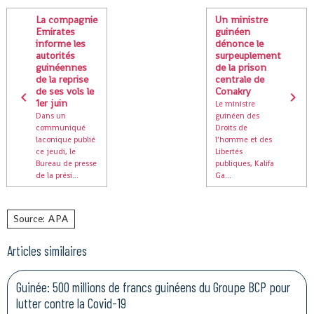
La compagnie
Un ministre
Emirates
guinéen
informe les
dénonce le
autorités
surpeuplement
guinéennes
de la prison
de la reprise
centrale de
de ses vols le
Conakry
1er juin
Le ministre
Dans un
guinéen des
communiqué
Droits de
laconique publié
l’homme et des
ce jeudi, le
Libertés
Bureau de presse
publiques, Kalifa
de la prési...
Ga...
Source: APA
Articles similaires
Guinée: 500 millions de francs guinéens du Groupe BCP pour
lutter contre la Covid-19