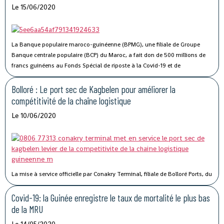
Le 15/06/2020
La Banque populaire maroco-guinéenne (BPMG), une filiale de Groupe
Banque centrale populaire (BCP) du Maroc, a fait don de 500 millions de
francs guinéens au Fonds Spécial de riposte à la Covid-19 et de
stabilisation économique de la Guinée.
Bolloré : Le port sec de Kagbelen pour améliorer la
compétitivité de la chaîne logistique
Le 10/06/2020
La mise à service officielle par Conakry Terminal, filiale de Bolloré Ports, du
port sec de Kagbelen, permettra « l’amélioration des performances et la
compétitivité du Port Autonome de Conakry ».« Le développement du port
Covid-19: la Guinée enregistre le taux de mortalité le plus bas
sec de Kagbelen répond au double défi de la gestion optimale des espaces
de la MRU
de stockage du terminal à conteneurs et de la célérité des services de
Le 14/05/2020