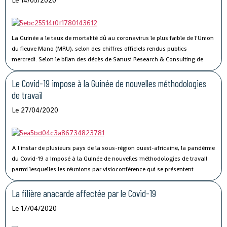
livraison des véhicules. En complément des nouveaux portiques de parc
que Conakry Terminal vient de mettre en service, ce nouveau port sec
permettra l’amélioration des performances et la compétitivité du Port
Autonome de Conakry, », a déclaré Madame Traoré Tahirou Barry,
La Guinée a le taux de mortalité dû au coronavirus le plus faible de l'Union
Directrice générale de Conakry Terminal.
du fleuve Mano (MRU), selon des chiffres officiels rendus publics
mercredi.
Selon le bilan des décès de Sanusi Research & Consulting de
l’Union, qui regroupe la Côte d’Ivoire, la Guinée, le Libéria et la Sierra Leone,
73 personnes ont succombé au Covid-19.
Le Covid-19 impose à la Guinée de nouvelles méthodologies
de travail
Le 27/04/2020
A l'instar de plusieurs pays de la sous-région ouest-africaine, la pandémie
du Covid-19 a imposé à la Guinée de nouvelles méthodologies de travail
parmi lesquelles les réunions par visioconférence qui se présentent
comme un véritable défi technologique pour les autorités guinéennes.
La filière anacarde affectée par le Covid-19
Le 17/04/2020