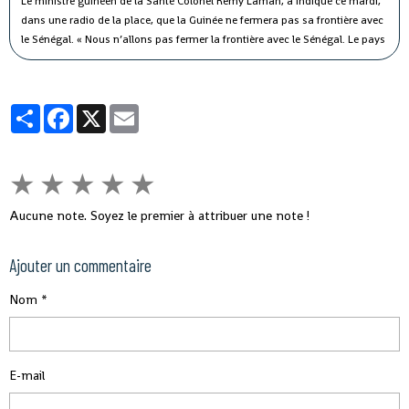
Le ministre guinéen de la Santé Colonel Remy Lamah, a indiqué ce mardi,
dans une radio de la place, que la Guinée ne fermera pas sa frontière avec
le Sénégal.
« Nous n’allons pas fermer la frontière avec le Sénégal. Le pays
est signataire du règlement sanitaire international. Ce n’est pas parce que
le Sénégal avait fermé sa frontière pendant Ebola, que nous allons aussi
fermer la nôtre », a-t-il souligné, tout en indiquant que des mesures sont
Partager
Facebook
X
Email
prises pour éviter ce virus en Guinée.
★
★
★
★
★
Aucune note. Soyez le premier à attribuer une note !
Ajouter un commentaire
Nom
E-mail