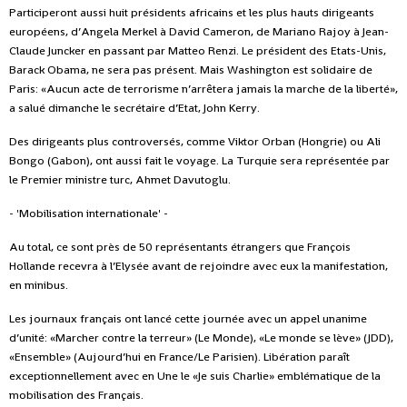
Participeront aussi huit présidents africains et les plus hauts dirigeants
européens, d’Angela Merkel à David Cameron, de Mariano Rajoy à Jean-
Claude Juncker en passant par Matteo Renzi. Le président des Etats-Unis,
Barack Obama, ne sera pas présent. Mais Washington est solidaire de
Paris: «Aucun acte de terrorisme n’arrêtera jamais la marche de la liberté»,
a salué dimanche le secrétaire d’Etat, John Kerry.
Des dirigeants plus controversés, comme Viktor Orban (Hongrie) ou Ali
Bongo (Gabon), ont aussi fait le voyage. La Turquie sera représentée par
le Premier ministre turc, Ahmet Davutoglu.
- 'Mobilisation internationale' -
Au total, ce sont près de 50 représentants étrangers que François
Hollande recevra à l’Elysée avant de rejoindre avec eux la manifestation,
en minibus.
Les journaux français ont lancé cette journée avec un appel unanime
d’unité: «Marcher contre la terreur» (Le Monde), «Le monde se lève» (JDD),
«Ensemble» (Aujourd’hui en France/Le Parisien). Libération paraît
exceptionnellement avec en Une le «Je suis Charlie» emblématique de la
mobilisation des Français.