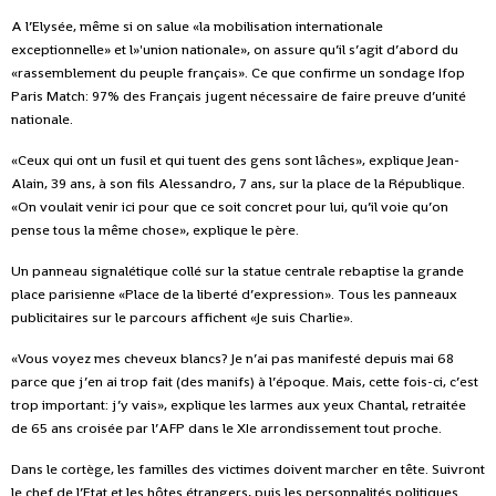
A l’Elysée, même si on salue «la mobilisation internationale
exceptionnelle» et l»'union nationale», on assure qu’il s’agit d’abord du
«rassemblement du peuple français». Ce que confirme un sondage Ifop
Paris Match: 97% des Français jugent nécessaire de faire preuve d’unité
nationale.
«Ceux qui ont un fusil et qui tuent des gens sont lâches», explique Jean-
Alain, 39 ans, à son fils Alessandro, 7 ans, sur la place de la République.
«On voulait venir ici pour que ce soit concret pour lui, qu’il voie qu’on
pense tous la même chose», explique le père.
Un panneau signalétique collé sur la statue centrale rebaptise la grande
place parisienne «Place de la liberté d’expression». Tous les panneaux
publicitaires sur le parcours affichent «Je suis Charlie».
«Vous voyez mes cheveux blancs? Je n’ai pas manifesté depuis mai 68
parce que j’en ai trop fait (des manifs) à l’époque. Mais, cette fois-ci, c’est
trop important: j’y vais», explique les larmes aux yeux Chantal, retraitée
de 65 ans croisée par l’AFP dans le XIe arrondissement tout proche.
Dans le cortège, les familles des victimes doivent marcher en tête. Suivront
le chef de l’Etat et les hôtes étrangers, puis les personnalités politiques