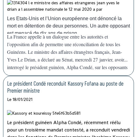
face à la résurgence de l'épidémie de fièvre
hémorragique
Ebola
, confirmée dimanche
14 février. "Nous allons déployer rapidement les
Les Etats-Unis et l’Union européenne ont dénoncé la
capacités nécessaires pour appuyer la Guinée, qui a déjà
mort en détention de deux personnes. Un autre opposant
une grande expérience", a déclaré devant la presse le
est menacé de dix ans de prison.
La France appelle à un dialogue entre les autorités et
représentant de l'agence de l'ONU à Conakry.
l’opposition afin de permettre une réconciliation de tous les
Guinéens. Le ministre des affaires étrangères français, Jean-
Yves Le Drian, a déclaré au Sénat, mercredi 27 janvier, avoir
interrogé le président guinéen, Alpha Condé, sur les opposants
en prison, agitant la menace de
« mesures »
contre Conakry.
Le président Condé reconduit Kassory Fofana au poste de
Premier ministre
Le 18/01/2021
Le président guinéen Alpha Condé, récemment réélu
pour un troisième mandat contesté, a reconduit vendredi