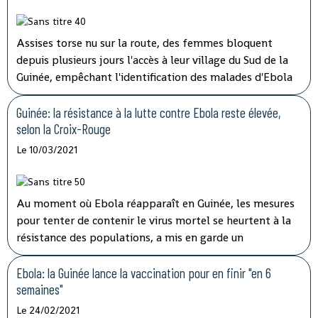
Assises torse nu sur la route, des femmes bloquent
depuis plusieurs jours l'accès à leur village du Sud de la
Guinée, empêchant l'identification des malades d'Ebola
et les vaccinations, ont indiqué mardi les autorités, qui
tentent de lever le blocus par la négociation.
Guinée: la résistance à la lutte contre Ebola reste élevée,
selon la Croix-Rouge
Le 10/03/2021
Au moment où Ebola réapparaît en Guinée, les mesures
pour tenter de contenir le virus mortel se heurtent à la
résistance des populations, a mis en garde un
responsable de la Croix-Rouge dans un entretien à l'AFP.
Ebola: la Guinée lance la vaccination pour en finir "en 6
semaines"
Le 24/02/2021