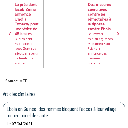
Le président
Des mesures
Jacob Zuma
coercitives
annoncé
contre les
lundi à
réfractaires à
Conakry pour
la riposte
une visite de
contre Ebola
48 heures
Le Premier
Le président
ministre guinéen
Sud- africain
Mohamed Saïd
Jacob Zuma va
Fofana a
effectuer à partir
annoncé des
de lundi une
mesures
visite offi...
coercitiv...
Source: AFP
Articles similaires
Ebola en Guinée: des femmes bloquent l'accès à leur village
au personnel de santé
Le 07/04/2021