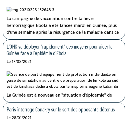
La campagne de vaccination contre la fièvre
hémorragique Ebola a été lancée mardi en Guinée, plus
d'une semaine après la résurgence de la maladie dans ce
pays d'Afrique de l'Ouest qui espère l'éradiquer "en six
semaines" selon son ministre de la Santé.
L'OMS va déployer "rapidement" des moyens pour aider la
Guinée face à l'épidémie d'Ebola
Le 17/02/2021
La Guinée est à nouveau en "situation d'épidémie" de
fièvre hémorragique, après l'apparition ces derniers jours
dans le sud-est du pays de sept cas, dont trois
Paris interroge Conakry sur le sort des opposants détenus
mortels.
L'organisation mondiale de la Santé (OMS) va
Le 28/01/2021
envoyer des doses de vaccins pour aider la Guinée à faire