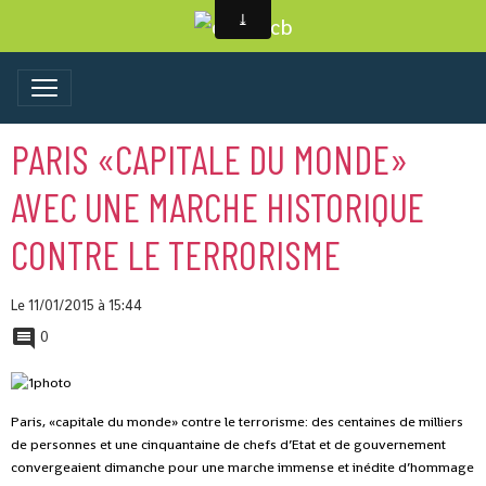
PARIS «CAPITALE DU MONDE»
AVEC UNE MARCHE HISTORIQUE
CONTRE LE TERRORISME
Le 11/01/2015
à 15:44
0
Paris, «capitale du monde» contre le terrorisme: des centaines de milliers
de personnes et une cinquantaine de chefs d’Etat et de gouvernement
convergeaient dimanche pour une marche immense et inédite d’hommage