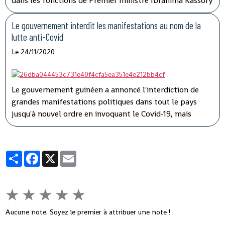
dans les fonctions de Premier ministre Ibrahima Kassory
Fofana qui avait auparavant présenté la démission de
son gouvernement.
Le gouvernement interdit les manifestations au nom de la
lutte anti-Covid
Le 24/11/2020
Le gouvernement guinéen a annoncé l'interdiction de
grandes manifestations politiques dans tout le pays
jusqu'à nouvel ordre en invoquant le Covid-19, mais
l'opposition a dénoncé une instrumentalisation de la
pandémie pour faire taire les adversaires du président
Alpha Condé.
Partager
Facebook
X
Email
★
★
★
★
★
Aucune note. Soyez le premier à attribuer une note !