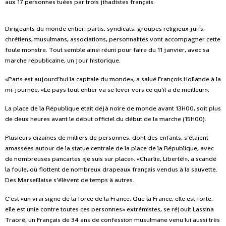
aux 17 personnes tuées par trois jihadistes français.
Dirigeants du monde entier, partis, syndicats, groupes religieux juifs,
chrétiens, musulmans, associations, personnalités vont accompagner cette
foule monstre. Tout semble ainsi réuni pour faire du 11 janvier, avec sa
marche républicaine, un jour historique.
«Paris est aujourd’hui la capitale du monde», a salué François Hollande à la
mi-journée. «Le pays tout entier va se lever vers ce qu’il a de meilleur».
La place de la République était déjà noire de monde avant 13H00, soit plus
de deux heures avant le début officiel du début de la marche (15H00).
Plusieurs dizaines de milliers de personnes, dont des enfants, s’étaient
amassées autour de la statue centrale de la place de la République, avec
de nombreuses pancartes «Je suis sur place». «Charlie, Liberté!», a scandé
la foule, où flottent de nombreux drapeaux français vendus à la sauvette.
Des Marseillaise s’élèvent de temps à autres.
C’est «un vrai signe de la force de la France. Que la France, elle est forte,
elle est unie contre toutes ces personnes» extrémistes, se réjouit Lassina
Traoré, un Français de 34 ans de confession musulmane venu lui aussi très