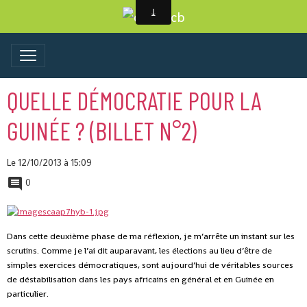
QUELLE DÉMOCRATIE POUR LA
GUINÉE ? (BILLET N°2)
Le 12/10/2013
à 15:09
0
Dans cette deuxième phase de ma réflexion, je m’arrête un instant sur les
scrutins. Comme je l’ai dit auparavant, les élections au lieu d’être de
simples exercices démocratiques, sont aujourd’hui de véritables sources
de déstabilisation dans les pays africains en général et en Guinée en
particulier.