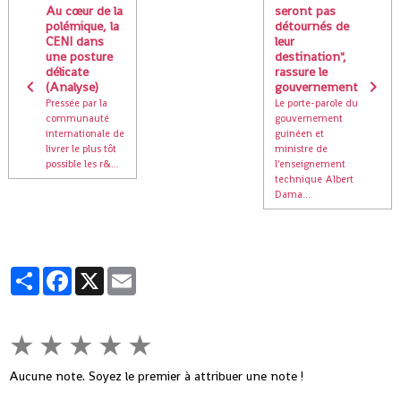
Au cœur de la
seront pas
polémique, la
détournés de
CENI dans
leur
une posture
destination",
délicate
rassure le
(Analyse)
gouvernement
Pressée par la
Le porte-parole du
communauté
gouvernement
internationale de
guinéen et
livrer le plus tôt
ministre de
possible les r&...
l'enseignement
technique Albert
Dama...
Partager
Facebook
X
Email
★
★
★
★
★
Aucune note. Soyez le premier à attribuer une note !