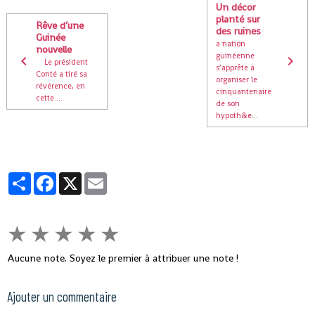
Un décor
planté sur
Rêve d’une
des ruines
Guinée
a nation
nouvelle
guinéenne
Le président
s’apprête à
Conté a tiré sa
organiser le
révérence, en
cinquantenaire
cette ...
de son
hypoth&e...
Partager
Facebook
X
Email
★
★
★
★
★
Aucune note. Soyez le premier à attribuer une note !
Ajouter un commentaire