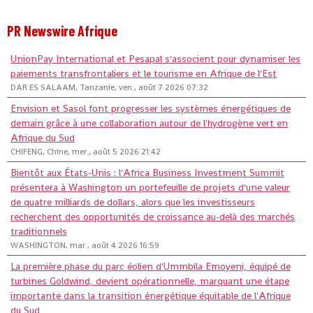
PR Newswire Afrique
UnionPay International et Pesapal s'associent pour dynamiser les
paiements transfrontaliers et le tourisme en Afrique de l'Est
DAR ES SALAAM, Tanzanie, ven., août 7 2026 07:32
Envision et Sasol font progresser les systèmes énergétiques de
demain grâce à une collaboration autour de l'hydrogène vert en
Afrique du Sud
CHIFENG, Chine, mer., août 5 2026 21:42
Bientôt aux États-Unis : l'Africa Business Investment Summit
présentera à Washington un portefeuille de projets d'une valeur
de quatre milliards de dollars, alors que les investisseurs
recherchent des opportunités de croissance au-delà des marchés
traditionnels
WASHINGTON, mar., août 4 2026 16:59
La première phase du parc éolien d'Ummbila Emoyeni, équipé de
turbines Goldwind, devient opérationnelle, marquant une étape
importante dans la transition énergétique équitable de l'Afrique
du Sud