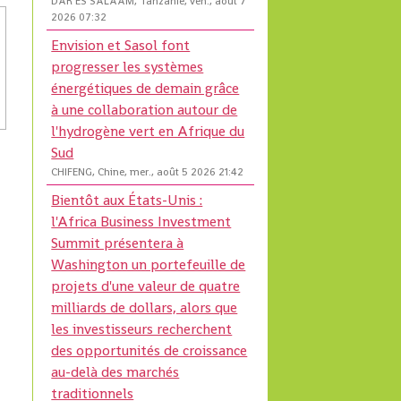
DAR ES SALAAM, Tanzanie, ven., août 7
2026 07:32
Envision et Sasol font
progresser les systèmes
énergétiques de demain grâce
à une collaboration autour de
l'hydrogène vert en Afrique du
Sud
CHIFENG, Chine, mer., août 5 2026 21:42
Bientôt aux États-Unis :
l'Africa Business Investment
Summit présentera à
Washington un portefeuille de
projets d'une valeur de quatre
milliards de dollars, alors que
les investisseurs recherchent
des opportunités de croissance
au-delà des marchés
traditionnels