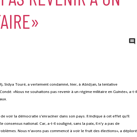
TAIRE»
R), Sidya Touré, a vertement condamné, hier, à Abidjan, la tentative
 Condé. «Nous ne souhaitons pas revenir à un régime militaire en Guinée», a-t-i
eaux.
de voir la démocratie s’enraciner dans son pays. Il indique à cet effet qu’il
 consensus national. Car, a-t-il souligné, sans la paix, il n’y a pas de
lèmes. Nous n’avons pas commencé à voir le fruit des élections», a déploré