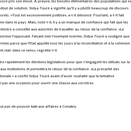
ncore pris son envol. A preuve, les besoins élémentaires des populations qui s
début de solution. Sidya Touré a signifié qu’il y a plutôt beaucoup de discours
rets. «Tout est excessivement politisé», a-t-il dénoncé. Pourtant, a-t-il fait
e dans le pays. Mais, note-t-il, il y a un manque de confiance qui fait que les
inistre a conseillé aux autorités de travailler au retour de la confiance. «Le
nctue l’opposant. Faisant sien l’exemple ivoirien, Sidya Touré a souligné que
armée parce que l’Etat appelle tous les jours à la réconciliation et à la cohésion
t clair dans ce sens», regrette-t-il.
ire rapidement les élections législatives pour que s’engagent les débats sur la
 aux institutions et permettra le retour de la confiance. «La précarité des
tionale » a confié Sidya Touré avant d’avoir souhaité que la tentative
t pas une occasion pour ouvrir une chasse aux sorcières.
eut pas de pouvoir kaki aux affaires à Conakry.