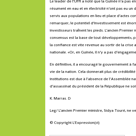
Le leader de l’UFR a noté que la Guinée n’a pas e
résument en eau et en électricité n’ont pas eu un 
servis aux populations en lieu et place d’actes conc
remarquer, le potentiel d’investissement est énorm
investisseurs traînent les pieds. L’ancien Premier m
consensus est la base de tout développement», po
la confiance est vite revenue au sortir de la crise 
nationale. «Or, en Guinée, il n’y a pas d’engagemen
En définitive, il a encouragé le gouvernement à fa
vie de la nation. Cela donnerait plus de crédibilité
institutions est due à l’absence de l’Assemblée na
d’assassinat du président de la République ne soi
K. Marras. D
Leg/ L’ancien Premier ministre, Sidya Touré, ne v
© Copyright L'Expression(ci)