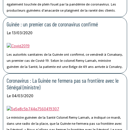
également touchée de plein fouet par la pandémie de coronavirus.
Les
producteurs guinéens d’anacarde se plaignent de la rareté des clients.
Lancée le 02 avril dernier, par le ministère du Commerce, la campagne de
commercialisation de l’anacarde n’a pas connu son affluence habituelle à
Guinée : un premier cas de coronavirus confirmé
cause de la crise sanitaire qui secoue le monde.
Le 13/03/2020
Les autorités sanitaires de la Guinée ont confirmé, ce vendredi à Conakary,
un premier cas de Covid-19.
Selon le colonel Remy Lamah, ministre
guinéen de la Santé, la patiente est une Belge de 49 ans arrivée à Conakry,
il y a une semaine. « Elle a été conduite et isolée au Centre de traitement de
Nongo », a-t-il indiqué.
Coronavirus : La Guinée ne fermera pas sa frontière avec le
Sénégal (ministre)
Le 04/03/2020
Le ministre guinéen de la Santé Colonel Remy Lamah, a indiqué ce mardi,
dans une radio de la place, que la Guinée ne fermera pas sa frontière avec
le Sénégal.
« Nous n’allons pas fermer la frontière avec le Sénégal. Le pays