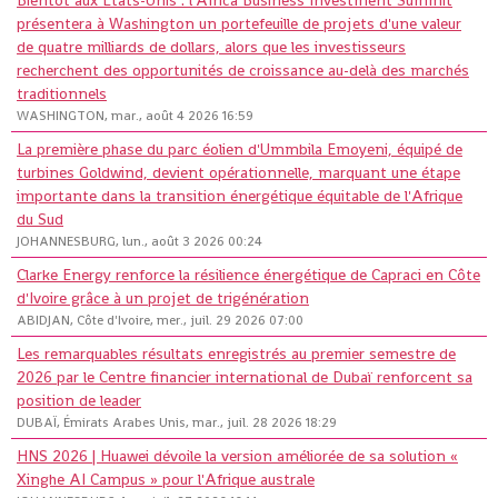
Bientôt aux États-Unis : l'Africa Business Investment Summit
présentera à Washington un portefeuille de projets d'une valeur
de quatre milliards de dollars, alors que les investisseurs
recherchent des opportunités de croissance au-delà des marchés
traditionnels
WASHINGTON, mar., août 4 2026 16:59
La première phase du parc éolien d'Ummbila Emoyeni, équipé de
turbines Goldwind, devient opérationnelle, marquant une étape
importante dans la transition énergétique équitable de l'Afrique
du Sud
JOHANNESBURG, lun., août 3 2026 00:24
Clarke Energy renforce la résilience énergétique de Capraci en Côte
d'Ivoire grâce à un projet de trigénération
ABIDJAN, Côte d'Ivoire, mer., juil. 29 2026 07:00
Les remarquables résultats enregistrés au premier semestre de
2026 par le Centre financier international de Dubaï renforcent sa
position de leader
DUBAÏ, Émirats Arabes Unis, mar., juil. 28 2026 18:29
HNS 2026 | Huawei dévoile la version améliorée de sa solution «
Xinghe AI Campus » pour l'Afrique australe