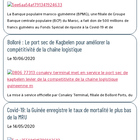
La Banque populaire maroco-guinéenne (BPMG), une filiale de Groupe
Banque centrale populaire (BCP) du Maroc, a fait don de 500 millions de
francs guinéens au Fonds Spécial de riposte à la Covid-19 et de
stabilisation économique de la Guinée.
Bolloré : Le port sec de Kagbelen pour améliorer la
compétitivité de la chaîne logistique
Le 10/06/2020
La mise à service officielle par Conakry Terminal, filiale de Bolloré Ports, du
port sec de Kagbelen, permettra « l’amélioration des performances et la
compétitivité du Port Autonome de Conakry ».« Le développement du port
Covid-19: la Guinée enregistre le taux de mortalité le plus bas
sec de Kagbelen répond au double défi de la gestion optimale des espaces
de la MRU
de stockage du terminal à conteneurs et de la célérité des services de
Le 14/05/2020
livraison des véhicules. En complément des nouveaux portiques de parc
que Conakry Terminal vient de mettre en service, ce nouveau port sec