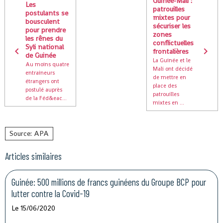
Guinée-Mali :
Les
patrouilles
postulants se
mixtes pour
bousculent
sécuriser les
pour prendre
zones
les rênes du
conflictuelles
Syli national
frontalières
de Guinée
La Guinée et le
Au moins quatre
Mali ont décidé
entraineurs
de mettre en
étrangers ont
place des
postulé auprès
patrouilles
de la Féd&eac...
mixtes en ...
Source: APA
Articles similaires
Guinée: 500 millions de francs guinéens du Groupe BCP pour
lutter contre la Covid-19
Le 15/06/2020