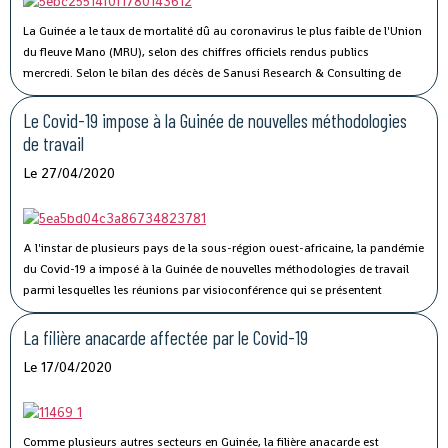
permettra l’amélioration des performances et la compétitivité du Port
Autonome de Conakry, », a déclaré Madame Traoré Tahirou Barry,
La Guinée a le taux de mortalité dû au coronavirus le plus faible de l'Union
Directrice générale de Conakry Terminal.
du fleuve Mano (MRU), selon des chiffres officiels rendus publics
mercredi.
Selon le bilan des décès de Sanusi Research & Consulting de
l’Union, qui regroupe la Côte d’Ivoire, la Guinée, le Libéria et la Sierra Leone,
73 personnes ont succombé au Covid-19.
Le Covid-19 impose à la Guinée de nouvelles méthodologies
de travail
Le 27/04/2020
A l'instar de plusieurs pays de la sous-région ouest-africaine, la pandémie
du Covid-19 a imposé à la Guinée de nouvelles méthodologies de travail
parmi lesquelles les réunions par visioconférence qui se présentent
comme un véritable défi technologique pour les autorités guinéennes.
La filière anacarde affectée par le Covid-19
Le 17/04/2020
Comme plusieurs autres secteurs en Guinée, la filière anacarde est