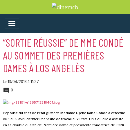
“SORTIE RÉUSSIE” DE MME CONDÉ
AU SOMMET DES PREMIÈRES
DAMES À LOS ANGELÈS
Le 13/04/2013
à 11:27
0
L’épouse du chef de l’Etat guinéen Madame Djéné Kaba Condé a effectué
du 1 au 5 avril dernier une visite de travail
aux Etats-Unis où elle a assisté
en sa double qualité de Première dame et présidente fondatrice de l’ONG