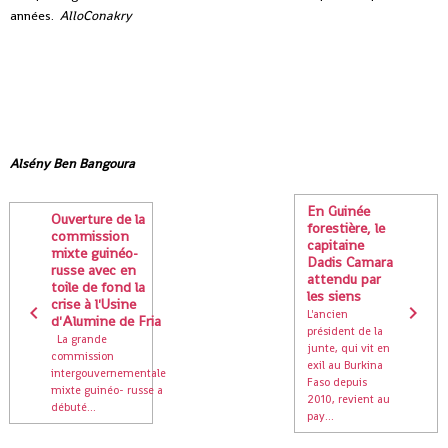
années.
AlloConakry
Alsény Ben Bangoura
En Guinée
Ouverture de la
forestière, le
commission
capitaine
mixte guinéo-
Dadis Camara
russe avec en
attendu par
toile de fond la
les siens
crise à l'Usine
L'ancien
d'Alumine de Fria
président de la
La grande
junte, qui vit en
commission
exil au Burkina
intergouvernementale
Faso depuis
mixte guinéo- russe a
2010, revient au
débuté...
pay...