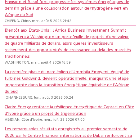
Envision et Sasol font progresser les systèmes énergétiques de
demain grâce à une collaboration autour de l'hydrogène vert en
Afrique du Sud
CHIFENG, Chine, mer., août 5 2026 21:42
Bientôt aux États-Unis : l'Africa Business Investment Summit
présentera à Washington un portefeuille de projets d'une valeur
de quatre milliards de dollars, alors que les investisseurs
recherchent des opportunités de croissance au-delà des marchés
traditionnels
WASHINGTON, mar., août 4 2026 16:59
La première phase du parc éolien d'Ummbila Emoyeni, équipé de
turbines Goldwind, devient opérationnelle, marquant une étape
importante dans la transition énergétique équitable de l'Afrique
du Sud
JOHANNESBURG, lun., août 3 2026 00:24
Clarke Energy renforce la résilience énergétique de Capraci en Côte
d'Ivoire grâce à un projet de trigénération
ABIDJAN, Côte d'Ivoire, mer., juil. 29 2026 07:00
Les remarquables résultats enregistrés au premier semestre de
2026 par le Centre financier international de Dubaï renforcent sa