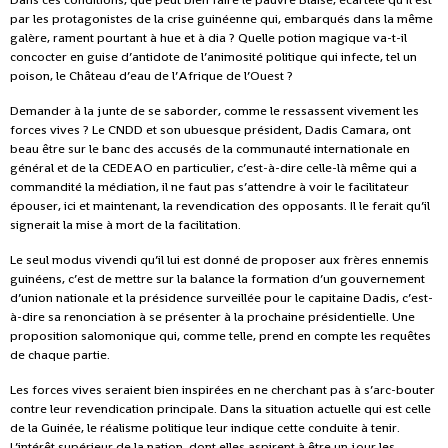
par les protagonistes de la crise guinéenne qui, embarqués dans la même
galère, rament pourtant à hue et à dia ? Quelle potion magique va-t-il
concocter en guise d’antidote de l’animosité politique qui infecte, tel un
poison, le Château d’eau de l’Afrique de l’Ouest ?
Demander à la junte de se saborder, comme le ressassent vivement les
forces vives ? Le CNDD et son ubuesque président, Dadis Camara, ont
beau être sur le banc des accusés de la communauté internationale en
général et de la CEDEAO en particulier, c’est-à-dire celle-là même qui a
commandité la médiation, il ne faut pas s’attendre à voir le facilitateur
épouser, ici et maintenant, la revendication des opposants. Il le ferait qu’il
signerait la mise à mort de la facilitation.
Le seul modus vivendi qu’il lui est donné de proposer aux frères ennemis
guinéens, c’est de mettre sur la balance la formation d’un gouvernement
d’union nationale et la présidence surveillée pour le capitaine Dadis, c’est-
à-dire sa renonciation à se présenter à la prochaine présidentielle. Une
proposition salomonique qui, comme telle, prend en compte les requêtes
de chaque partie.
Les forces vives seraient bien inspirées en ne cherchant pas à s’arc-bouter
contre leur revendication principale. Dans la situation actuelle qui est celle
de la Guinée, le réalisme politique leur indique cette conduite à tenir.
L’intérêt supérieur de la nation, dont elles aspirent à être un jour les