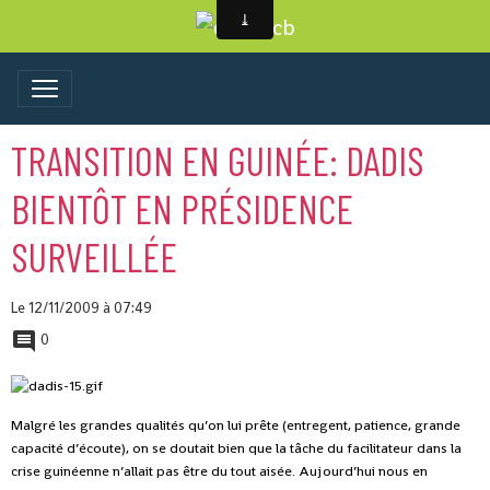
TRANSITION EN GUINÉE: DADIS
BIENTÔT EN PRÉSIDENCE
SURVEILLÉE
Le 12/11/2009
à 07:49
0
Malgré les grandes qualités qu’on lui prête (entregent, patience, grande
capacité d’écoute), on se doutait bien que la tâche du facilitateur dans la
crise guinéenne n’allait pas être du tout aisée. Aujourd’hui nous en