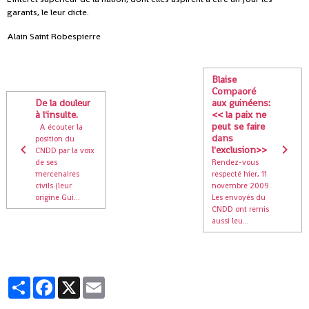
garants, le leur dicte.
Alain Saint Robespierre
Blaise
Compaoré
De la douleur
aux guinéens:
à l'insulte.
<< la paix ne
peut se faire
A écouter la
dans
position du
l'exclusion>>
CNDD par la voix
de ses
Rendez-vous
mercenaires
respecté hier, 11
civils (leur
novembre 2009.
origine Gui...
Les envoyés du
CNDD ont remis
aussi leu...
Partager
Facebook
X
Email