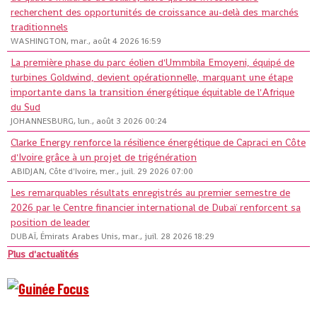
recherchent des opportunités de croissance au-delà des marchés
traditionnels
WASHINGTON, mar., août 4 2026 16:59
La première phase du parc éolien d'Ummbila Emoyeni, équipé de
turbines Goldwind, devient opérationnelle, marquant une étape
importante dans la transition énergétique équitable de l'Afrique
du Sud
JOHANNESBURG, lun., août 3 2026 00:24
Clarke Energy renforce la résilience énergétique de Capraci en Côte
d'Ivoire grâce à un projet de trigénération
ABIDJAN, Côte d'Ivoire, mer., juil. 29 2026 07:00
Les remarquables résultats enregistrés au premier semestre de
2026 par le Centre financier international de Dubaï renforcent sa
position de leader
DUBAÏ, Émirats Arabes Unis, mar., juil. 28 2026 18:29
Plus d'actualités