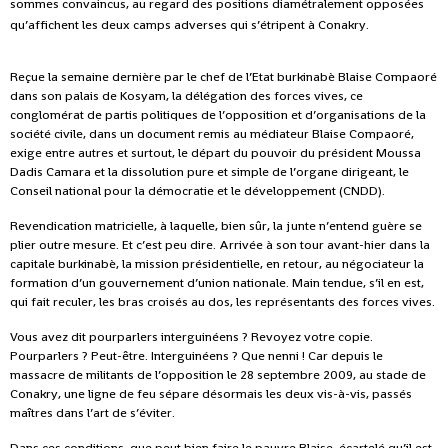
sommes convaincus, au regard des positions diamétralement opposées
qu’affichent les deux camps adverses qui s’étripent à Conakry.
Reçue la semaine dernière par le chef de l’Etat burkinabè Blaise Compaoré
dans son palais de Kosyam, la délégation des forces vives, ce
conglomérat de partis politiques de l’opposition et d’organisations de la
société civile, dans un document remis au médiateur Blaise Compaoré,
exige entre autres et surtout, le départ du pouvoir du président Moussa
Dadis Camara et la dissolution pure et simple de l’organe dirigeant, le
Conseil national pour la démocratie et le développement (CNDD).
Revendication matricielle, à laquelle, bien sûr, la junte n’entend guère se
plier outre mesure. Et c’est peu dire. Arrivée à son tour avant-hier dans la
capitale burkinabè, la mission présidentielle, en retour, au négociateur la
formation d’un gouvernement d’union nationale. Main tendue, s’il en est,
qui fait reculer, les bras croisés au dos, les représentants des forces vives.
Vous avez dit pourparlers interguinéens ? Revoyez votre copie.
Pourparlers ? Peut-être. Interguinéens ? Que nenni ! Car depuis le
massacre de militants de l’opposition le 28 septembre 2009, au stade de
Conakry, une ligne de feu sépare désormais les deux vis-à-vis, passés
maîtres dans l’art de s’éviter.
Dans ces conditions, que peut bien faire le pauvre Blaise, écartelé qu’il est