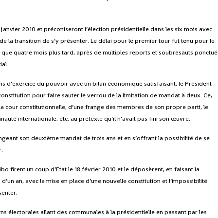
nvier 2010 et préconiseront l’élection présidentielle dans les six mois avec
 de la transition de s’y présenter. Le délai pour le premier tour fut tenu pour le
eu que quatre mois plus tard, après de multiples reports et soubresauts ponctué
ial.
ns d’exercice du pouvoir avec un bilan économique satisfaisant, le Président
nstitution pour faire sauter le verrou de la limitation de mandat à deux. Ce,
la cour constitutionnelle, d’une frange des membres de son propre parti, le
té internationale, etc. au prétexte qu’il n’avait pas fini son œuvre.
longeant son deuxième mandat de trois ans et en s’offrant la possibilité de se
r.
ibo firent un coup d’Etat le 18 février 2010 et le déposèrent, en faisant la
’un an, avec la mise en place d’une nouvelle constitution et l’impossibilité
senter.
ions électorales allant des communales à la présidentielle en passant par les