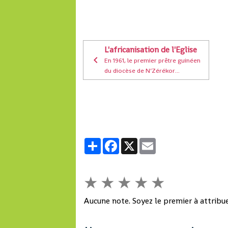
L'africanisation de l'Eglise
En 1961, le premier prêtre guinéen
du diocèse de N’Zérékor...
Partager
Facebook
X
Email
★
★
★
★
★
Aucune note. Soyez le premier à attribue