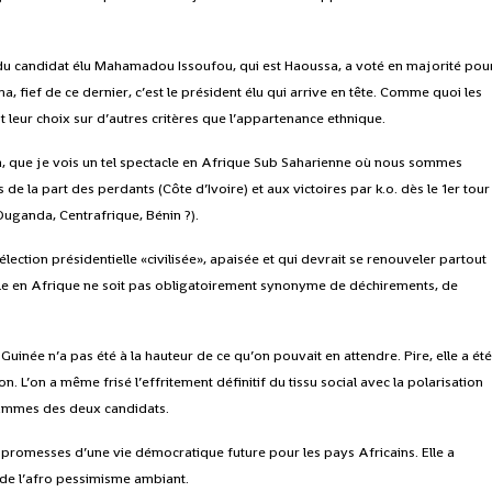
 du candidat élu Mahamadou Issoufou, qui est Haoussa, a voté en majorité pou
 fief de ce dernier, c’est le président élu qui arrive en tête. Comme quoi les
 leur choix sur d’autres critères que l’appartenance ethnique.
na, que je vois un tel spectacle en Afrique Sub Saharienne où nous sommes
de la part des perdants (Côte d’Ivoire) et aux victoires par k.o. dès le 1er tour
Ouganda, Centrafrique, Bénin ?).
élection présidentielle «civilisée», apaisée et qui devrait se renouveler partout
ielle en Afrique ne soit pas obligatoirement synonyme de déchirements, de
uinée n’a pas été à la hauteur de ce qu’on pouvait en attendre. Pire, elle a ét
 L’on a même frisé l’effritement définitif du tissu social avec la polarisation
grammes des deux candidats.
e promesses d’une vie démocratique future pour les pays Africains. Elle a
 de l’afro pessimisme ambiant.