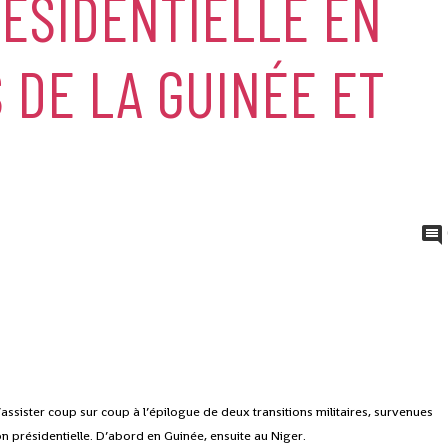
ÉSIDENTIELLE EN
S DE LA GUINÉE ET
assister coup sur coup à l’épilogue de deux transitions militaires, survenues
on présidentielle. D’abord en Guinée, ensuite au Niger.