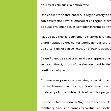
dit-il c’est cela aussi la démocratie.
Une chose frappante encore, la région d’origine
son adversaire Seyni Oumarou et en région djerma,
populations, quand elles sont bien informées, font
J’avoue que c’est la deuxième fois, après le Gha
plutôt habitués à des contestations de tous ordres 
du
sortant qui organise l’élection (Togo, Gabon, 
Ce qu’il vient de se passer au Niger s’appelle une 
sur le continent, pour qu’une élection président
conflits ethniques.
Comme vous pouvez le constater, la transition en G
bâclée de mon point de vue, volontairement ou non.
du débat politique autour de tout, sauf les pro
Par contre la transition au Niger a été féconde d
montré que nous pouvons être vertueux et sortir