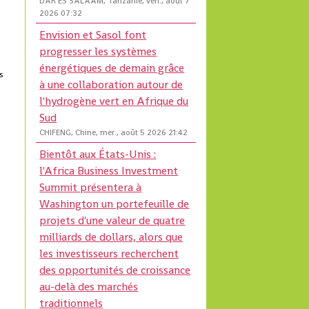
DAR ES SALAAM, Tanzanie, ven., août 7
2026 07:32
Envision et Sasol font
progresser les systèmes
énergétiques de demain grâce
s
à une collaboration autour de
l'hydrogène vert en Afrique du
Sud
CHIFENG, Chine, mer., août 5 2026 21:42
Bientôt aux États-Unis :
l'Africa Business Investment
Summit présentera à
Washington un portefeuille de
projets d'une valeur de quatre
milliards de dollars, alors que
les investisseurs recherchent
des opportunités de croissance
au-delà des marchés
traditionnels