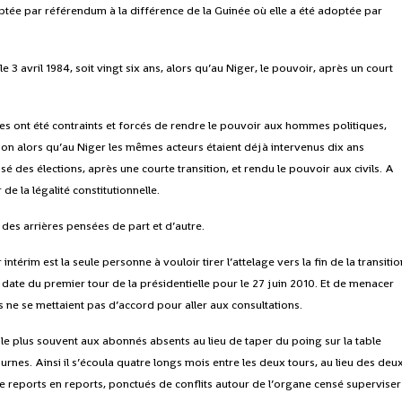
doptée par référendum à la différence de la Guinée où elle a été adoptée par
e 3 avril 1984, soit vingt six ans, alors qu’au Niger, le pouvoir, après un court
aires ont été contraints et forcés de rendre le pouvoir aux hommes politiques,
ion alors qu’au Niger les mêmes acteurs étaient déjà intervenus dix ans
isé des élections, après une courte transition, et rendu le pouvoir aux civils. A
 de la légalité constitutionnelle.
 des arrières pensées de part et d’autre.
intérim est la seule personne à vouloir tirer l’attelage vers la fin de la transiti
a date du premier tour de la présidentielle pour le 27 juin 2010. Et de menacer
ues ne se mettaient pas d’accord pour aller aux consultations.
it le plus souvent aux abonnés absents au lieu de taper du poing sur la table
urnes. Ainsi il s’écoula quatre longs mois entre les deux tours, au lieu des deu
De reports en reports, ponctués de conflits autour de l’organe censé superviser