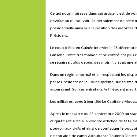
Ce qui nous intéresse dans cet article, c’est de 
dévolution du pouvoir ; le déroulement de cette tr
présidentielle ainsi que la position des autorités 
Président.
Le coup d’état en Guinée intervint le 23 décembre
Lansana Conté très malade et ne contrôlant plus ri
se réunissait plus depuis des mois. Il y avait une 
Dans un régime normal et en respectant les dispos
par le Président de la Cour suprême, sur saisine 
auparavant. Sur ces entrefaits, le Président meurt
Les militaires, avec à leur tête Le Capitaine Mou
Après le massacre du 28 septembre 2009 au stade
et qui faisait suite à la volonté affichée de M.D
pouvoir aux civils et ainsi de confisquer le pouvoi
de son aide de camp Aboubacar Toumba Diakité. L