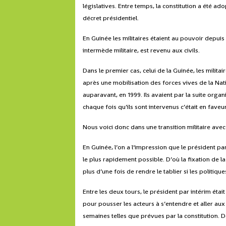
législatives. Entre temps, la constitution a été a
décret présidentiel.
En Guinée les militaires étaient au pouvoir depuis l
intermède militaire, est revenu aux civils.
Dans le premier cas, celui de la Guinée, les milit
après une mobilisation des forces vives de la Nat
auparavant, en 1999. Ils avaient par la suite organ
chaque fois qu’ils sont intervenus c’était en faveur
Nous voici donc dans une transition militaire avec
En Guinée, l’on a l’impression que le président par 
le plus rapidement possible. D’où la fixation de l
plus d’une fois de rendre le tablier si les politiq
Entre les deux tours, le président par intérim éta
pour pousser les acteurs à s’entendre et aller aux 
semaines telles que prévues par la constitution. 