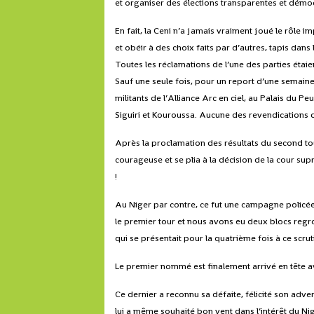
et organiser des élections transparentes
et démoc
En fait, la Ceni n’a jamais vraiment joué le rôle im
et obéir à des choix faits par d’autres, tapis dan
Toutes les réclamations de l’une des parties étaie
Sauf une seule fois, pour un report d’une semai
militants de l’Alliance Arc en ciel, au Palais du Pe
Siguiri et Kouroussa. Aucune des revendications 
Après la proclamation des résultats du second tour
courageuse et se plia à la décision de la cour supr
!
Au Niger par contre, ce fut une campagne policée 
le premier tour et nous avons eu deux blocs re
qui se présentait pour la quatrième fois à ce scru
Le premier nommé est finalement arrivé en tête 
Ce dernier a reconnu sa défaite, félicité son advers
lui a même souhaité bon vent dans l’intérêt du Niger