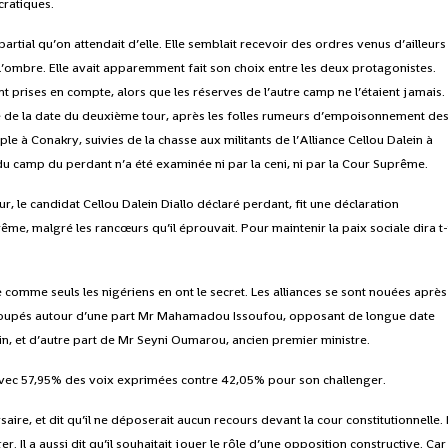
ratiques.
partial qu’on attendait d’elle. Elle semblait recevoir des ordres venus d’ailleurs
s l’ombre. Elle avait apparemment fait son choix entre les deux protagonistes.
nt prises en compte, alors que les réserves de l’autre camp ne l’étaient jamais.
ne de la date du deuxième tour, après les folles rumeurs d’empoisonnement de
uple à Conakry, suivies de la chasse aux militants de l’Alliance Cellou Dalein à
du camp du perdant n’a été examinée ni par la ceni, ni par la Cour Suprême.
, le candidat Cellou Dalein Diallo déclaré perdant, fit une déclaration
ême, malgré les rancœurs qu’il éprouvait. Pour maintenir la paix sociale dira t-
comme seuls les nigériens en ont le secret. Les alliances se sont nouées après
groupés autour d’une part Mr Mahamadou Issoufou, opposant de longue date
tin, et d’autre part de Mr Seyni Oumarou, ancien premier ministre.
avec 57,95% des voix exprimées contre 42,05% pour son challenger.
aire, et dit qu’il ne déposerait aucun recours devant la cour constitutionnelle. I
. Il a aussi dit qu’il souhaitait jouer le rôle d’une opposition constructive. Car