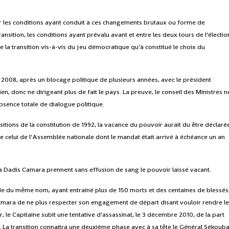
voir les conditions ayant conduit à ces changements brutaux ou forme de
ansition, les conditions ayant prévalu avant et entre les deux tours de l’électio
de la transition vis-à-vis du jeu démocratique qu’à constitué le choix du
 2008, après un blocage politique de plusieurs années, avec le président
en, donc ne dirigeant plus de fait le pays. La preuve, le conseil des Ministres n
absence totale de dialogue politique.
itions de la constitution de 1992, la vacance du pouvoir aurait du être déclaré
de celui de l’Assemblée nationale dont le mandat était arrivé à échéance un an
.
ssa Dadis Camara prennent sans effusion de sang le pouvoir laissé vacant.
 du même nom, ayant entrainé plus de 150 morts et des centaines de blessés
. Camara de ne plus respecter son engagement de départ disant vouloir rendre l
r, le Capitaine subit une tentative d’assassinat, le 3 décembre 2010, de la part
a transition connaitra une deuxième phase avec à sa tête le
Général Sékoub