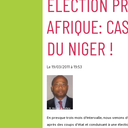
ÉLECTION PR
AFRIQUE: CA
DU NIGER !
Le 19/03/2011
à 19:53
En presque trois mois d’intervalle, nous venons d’
après des coups d’état et conduisant à une électi