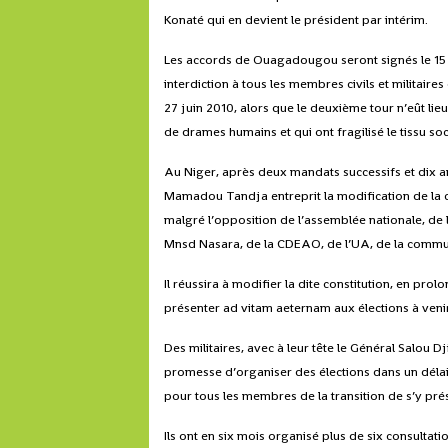
Konaté qui en devient le président par intérim.
Les accords de Ouagadougou seront signés le 15 ja
interdiction à tous les membres civils et militaires
27 juin 2010, alors que le deuxième tour n’eût li
de drames humains et qui ont fragilisé le tissu soc
Au Niger, après deux mandats successifs et dix a
Mamadou Tandja entreprit la modification de la co
malgré l’opposition de l’assemblée nationale, de 
Mnsd Nasara, de la CDEAO, de l’UA, de la communau
Il réussira à modifier la dite constitution, en pro
présenter ad vitam aeternam aux élections à veni
Des militaires, avec à leur tête le Général Salou Dj
promesse d’organiser des élections dans un délai d
pour tous les membres de la transition de s’y pré
Ils ont en six mois organisé plus de six consultat