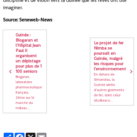
discipline et de vision vers la Guinée que les rêves ont osé
imaginer.
Source: Seneweb-News
Guinée :
Biogaran et
Le projet de fer
l’Hôpital Jean
Nimba se
Paul II
poursuit en
organisent
Guinée, malgré
un dépistage
les risques pour
pour plus de 1
l’environnement
100 seniors
En dehors de
Biogaran,
Simandou, la
laboratoire
Guinée abrite
pharmaceutique
d’autres gisements
français,
de fer, dont celui
2ème sur le
situ&eacu...
marché du
m&eac...
Partager
Facebook
X
Email