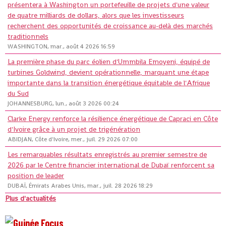
présentera à Washington un portefeuille de projets d'une valeur
de quatre milliards de dollars, alors que les investisseurs
recherchent des opportunités de croissance au-delà des marchés
traditionnels
WASHINGTON, mar., août 4 2026 16:59
La première phase du parc éolien d'Ummbila Emoyeni, équipé de
turbines Goldwind, devient opérationnelle, marquant une étape
importante dans la transition énergétique équitable de l'Afrique
du Sud
JOHANNESBURG, lun., août 3 2026 00:24
Clarke Energy renforce la résilience énergétique de Capraci en Côte
d'Ivoire grâce à un projet de trigénération
ABIDJAN, Côte d'Ivoire, mer., juil. 29 2026 07:00
Les remarquables résultats enregistrés au premier semestre de
2026 par le Centre financier international de Dubaï renforcent sa
position de leader
DUBAÏ, Émirats Arabes Unis, mar., juil. 28 2026 18:29
Plus d'actualités