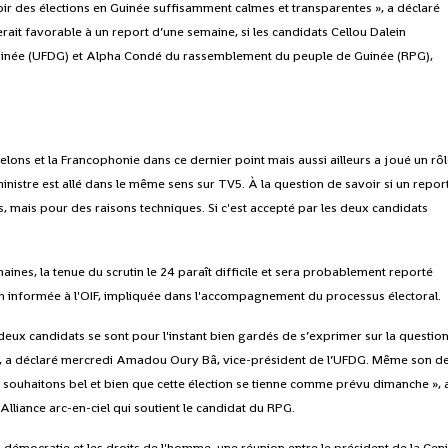
avoir des élections en Guinée suffisamment calmes et transparentes », a déclaré
rait favorable à un report d’une semaine, si les candidats Cellou Dalein
Guinée (UFDG) et Alpha Condé du rassemblement du peuple de Guinée (RPG),
telons et la Francophonie dans ce dernier point mais aussi ailleurs a joué un rô
e ministre est allé dans le même sens sur TV5. À la question de savoir si un repor
rs, mais pour des raisons techniques. Si c'est accepté par les deux candidats
nes, la tenue du scrutin le 24 paraît difficile et sera probablement reporté
en informée à l'OIF, impliquée dans l'accompagnement du processus électoral.
deux candidats se sont pour l'instant bien gardés de s’exprimer sur la question
, a déclaré mercredi Amadou Oury Bâ, vice-président de l’UFDG. Même son d
souhaitons bel et bien que cette élection se tienne comme prévu dimanche », 
'Alliance arc-en-ciel qui soutient le candidat du RPG.
a démocratie et les droits de l'homme, une réunion entre le président de la Cen