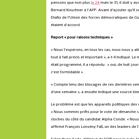
pensons que non plus
le 24
mais le 31, il doit y 
Bernard Kouchner à l'AFP. Avant d’ajouter qu’il se
Diallo de l’Union des forces démocratiques de 
étaient d'accord.
Report « pour raisons techniques »
« Nous l'espérons, en tous les cas, nous nous y at
tout à fait précis et important », a-t-il indiqué. L
était programmé, il a répondu : « oui, de huit jou
c'est formidable ».
« Compte tenu des blocages de ces dernières semai
d'une semaine », a ensuite indiqué une source bi
Le problème est que les appareils politiques des 
« Nous sommes prêts pour le vote de dimanche »
cloches du côté du candidat Alpha Condé. « Nous 
affirmé François Lonsény Fall, un des leaders de l
Selon Hugo Sada, délégué de l'OIF pour la paix, l