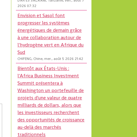
DAR ES SALAAM, Tanzanie, ven., août 7
2026 07:32
Envision et Sasol font
progresser les systèmes
énergétiques de demain grâce
à une collaboration autour de
l'hydrogène vert en Afrique du
Sud
CHIFENG, Chine, mer., août 5 2026 21:42
Bientôt aux États-Unis :
l'Africa Business Investment
Summit présentera à
Washington un portefeuille de
projets d'une valeur de quatre
milliards de dollars, alors que
les investisseurs recherchent
des opportunités de croissance
au-delà des marchés
traditionnels