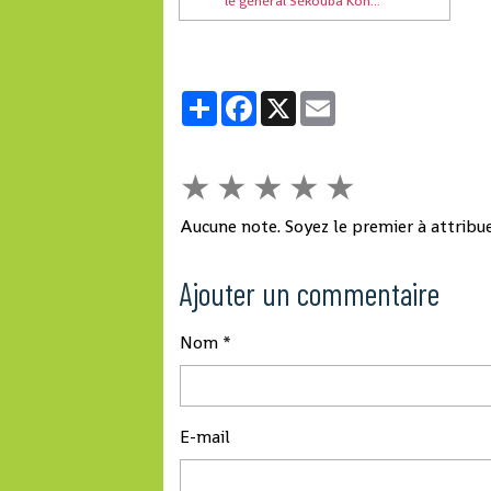
le général Sékouba Kon...
Partager
Facebook
X
Email
★
★
★
★
★
Aucune note. Soyez le premier à attribue
Ajouter un commentaire
Nom
E-mail