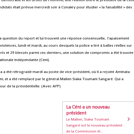
ndidats était prévue mercredi soir à Conakry pour étudier « la faisabilité » des
la question du report et lui trouvent une réponse consensuelle, l'apaisement
olences, lundi et mardi, au cours desquels la police a tiré à balles réelles sur
orts et 29 blessés parmi ces derniers, une solution de compromis a été trouvée
ationale indépendante (Ceni).
ra a été rétrogradé mardi au poste de vice-président, où il a rejoint Aminata
, et a été remplacé par le général Malien Siaka Toumani Sangaré. Qui a
our de la présidentielle. (Avec AFP)
La Céni a un nouveau
président
Le Malien, Siaka Toumani
Sangaré est le nouveau président
de la Commission él...