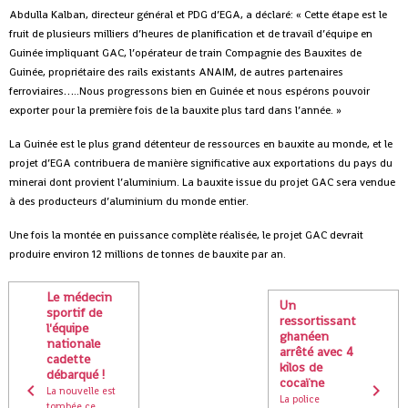
Abdulla Kalban, directeur général et PDG d’EGA, a déclaré: « Cette étape est le
fruit de plusieurs milliers d’heures de planification et de travail d’équipe en
Guinée impliquant GAC, l’opérateur de train Compagnie des Bauxites de
Guinée, propriétaire des rails existants ANAIM, de autres partenaires
ferroviaires…..Nous progressons bien en Guinée et nous espérons pouvoir
exporter pour la première fois de la bauxite plus tard dans l’année. »
La Guinée est le plus grand détenteur de ressources en bauxite au monde, et le
projet d’EGA contribuera de manière significative aux exportations du pays du
minerai dont provient l’aluminium. La bauxite issue du projet GAC sera vendue
à des producteurs d’aluminium du monde entier.
Une fois la montée en puissance complète réalisée, le projet GAC devrait
produire environ 12 millions de tonnes de bauxite par an.
Le médecin
Un
sportif de
ressortissant
l'équipe
ghanéen
nationale
arrêté avec 4
cadette
kilos de
débarqué !
cocaïne
La nouvelle est
La police
tombée ce