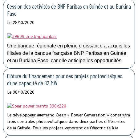
confrontée à un retard.
Cession des activités de BNP Paribas en Guinée et au Burkina
Faso
Le 28/10/2020
Une banque régionale en pleine croissance a acquis les
filiales de la banque française BNP Paribas en Guinée
et au Burkina Faso, car elle anticipe les opportunités
commerciales de la ZLECAf (Zone de libre-échange
Clôture du financement pour des projets photovoltaïques
continentale africaine)
.
d’une capacité de 82 MW
Le 08/10/2020
Le développeur allemand Clean « Power Generation » construira
trois centrales photovoltaïques dans deux parties différentes
de la Guinée. Tous les projets vendront de l’électricité à la
société d’État Électricité De Guinée.