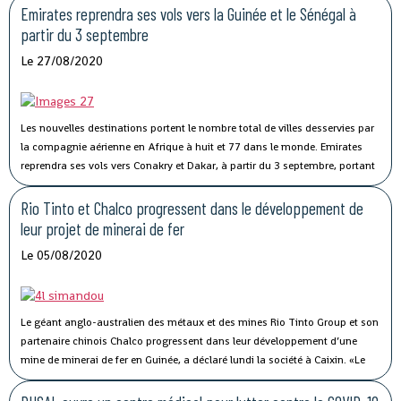
Emirates reprendra ses vols vers la Guinée et le Sénégal à
partir du 3 septembre
Le 27/08/2020
Les nouvelles destinations portent le nombre total de villes desservies par
la compagnie aérienne en Afrique à huit et 77 dans le monde.
Emirates
reprendra ses vols vers Conakry et Dakar, à partir du 3 septembre, portant
à huit le nombre total de villes desservies par la compagnie aérienne en
Afrique.
Rio Tinto et Chalco progressent dans le développement de
leur projet de minerai de fer
Le 05/08/2020
Le géant anglo-australien des métaux et des mines Rio Tinto Group et son
partenaire chinois Chalco progressent dans leur développement d’une
mine de minerai de fer en Guinée, a déclaré lundi la société à Caixin.
«Le
projet de minerai de fer de Simandou (blocs 3 et 4) en Guinée progresse
alors que nous collaborons avec nos partenaires pour optimiser le projet»,