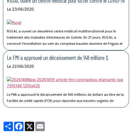
RUSAL ouvre un centre médical pour lutter contre le COVID-19
a déclaré la société.
Le 23/06/2020
RUSAL a ouvert un deuxième centre médical multifonctionnel pour le
traitement des maladies infectieuses en Guinée.
En 21 jours, RUSAL a
construit l’installation au sein du complexe bauxite-alumine de Friguia et
se prépare à accueillir des patients atteints de COVID-19.
Le FMI a approuvé un décaissement de 148 millions $
Le 22/06/2020
Le FMI a approuvé le décaissement de 148 millions de dollars au titre de la
Facilité de crédit rapide (FCR) pour répondre aux besoins urgents de
balance des paiements et de financement budgétaire résultant de la
pandémie de COVID-19.
Partager
Facebook
X
Email